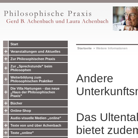
Start
Startseite
»
Weitere Informationen
Veranstaltungen und Aktuelles
Zur Philosophischen Praxis
Zur „Sprechstunde” beim
Philosophen
Andere
Weiterbildung zum
Philosophischen Praktiker
Unterkunfts
Die Villa Hartungen - das neue
„Haus der Philosophischen
Praxis”
Bücher
Online-Shop
Das Ultental
Audio-visuelle Medien „online”
Texte von und über Achenbach
bietet zude
Texte „online”