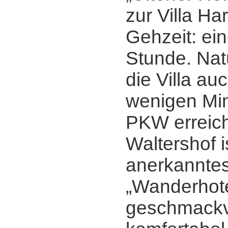
zur Villa Ha
Gehzeit: ei
Stunde. Natü
die Villa a
wenigen Mi
PKW erreic
Waltershof i
anerkannte
„Wanderhote
geschmackvo