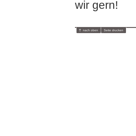
wir gern!
nach oben
Seite drucken