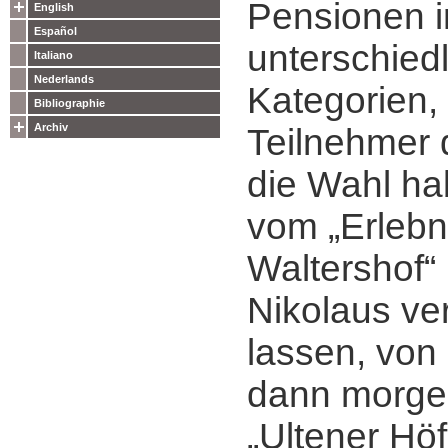
Pensionen i
English
Español
unterschied
Italiano
Nederlands
Kategorien,
Bibliographie
Archiv
Teilnehmer
die Wahl ha
vom „Erlebn
Waltershof“ 
Nikolaus v
lassen, von
dann morge
„Ultener Hö