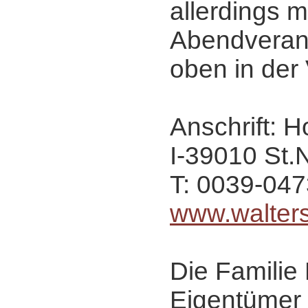
allerdings m
Abendveran
oben in der V
Anschrift: H
I-39010 St.
T: 0039-04
www.walters
Die Familie
Eigentümer d