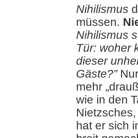
Nihilismus
d
müssen.
Ni
Nihilismus s
Tür: woher
dieser unhei
Gäste?”
Nur 
mehr „drauß
wie in den 
Nietzsches,
hat er sich 