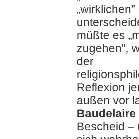
„wirklichen”
unterscheid
müßte es „m
zugehen”, w
der
religionsph
Reflexion j
außen vor l
Baudelaire
Bescheid ‒ 