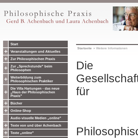
Start
Startseite
»
Weitere Informationen
Veranstaltungen und Aktuelles
Zur Philosophischen Praxis
Die
Zur „Sprechstunde” beim
Philosophen
Gesellschaf
Weiterbildung zum
Philosophischen Praktiker
für
Die Villa Hartungen - das neue
„Haus der Philosophischen
Praxis”
Bücher
Online-Shop
Audio-visuelle Medien „online”
Texte von und über Achenbach
Philosophis
Texte „online”