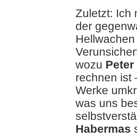
Zuletzt: Ich
der gegenwär
Hellwachen 
Verunsichert
wozu
Peter
rechnen ist 
Werke umkre
was uns bes
selbstverst
Habermas
s