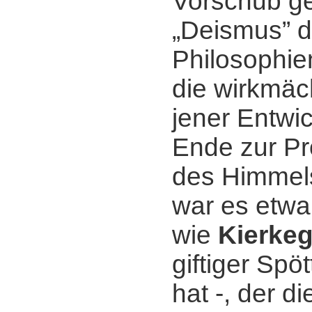
Vorschub gel
„Deismus” d
Philosophie
die wirkmäc
jener Entwi
Ende zur Pr
des Himmels
war es etwa 
wie
Kierke
giftiger Spö
hat -, der di