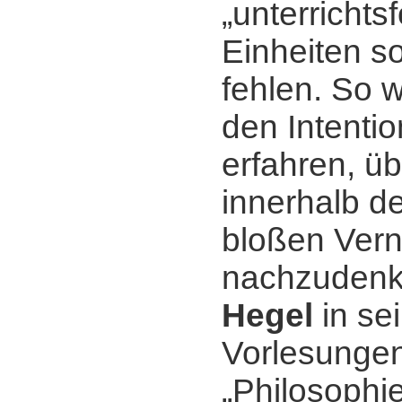
„unterrichts
Einheiten so
fehlen. So 
den Intenti
erfahren, üb
innerhalb d
bloßen Vern
nachzudenk
Hegel
in se
Vorlesungen
„Philosophie