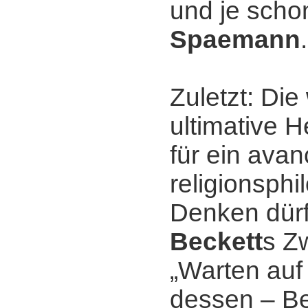
und je sch
Spaemann
.
Zuletzt: Di
ultimative 
für ein avan
religionsph
Denken dür
Beckett
s Z
„Warten auf
dessen ‒ B