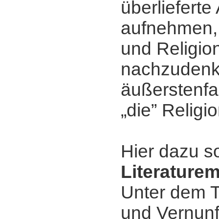
überliefert
aufnehmen, 
und Religio
nachzudenk
äußerstenfa
„die” Religio
Hier dazu s
Literature
Unter dem T
und Vernunf