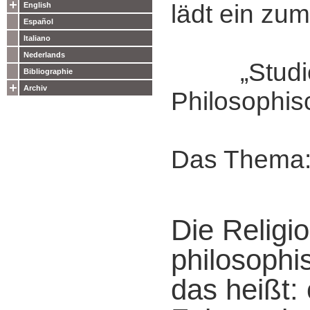
lädt ein zum
English
Español
Italiano
Nederlands
„Studie
Bibliographie
Archiv
Philosophis
Das Thema
Die Religi
philosophi
das heißt: