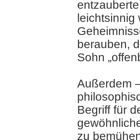
entzauberte
leichtsinnig
Geheimniss
berauben, d
Sohn „offen
Außerdem ‒
philosophisc
Begriff für 
gewöhnliche
zu bemühen