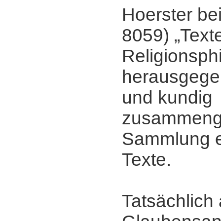
Hoerster be
8059) „Text
Religionsph
herausgegeb
und kundig
zusammenge
Sammlung e
Texte.
Tatsächlich 