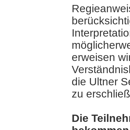
Regieanwei
berücksicht
Interpretati
möglicherwe
erweisen wi
Verständnis
die Ultner 
zu erschlie
Die Teilne