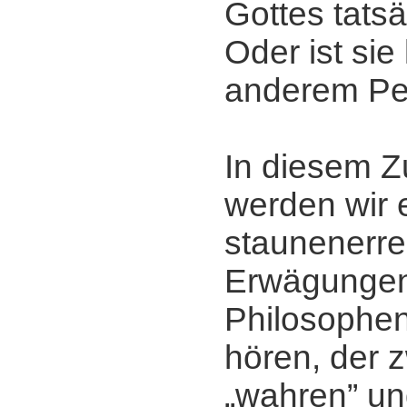
Gottes tats
Oder ist sie
anderem Pe
In diesem
werden wir 
staunenerr
Erwägunge
Philosophe
hören, der 
„wahren” u