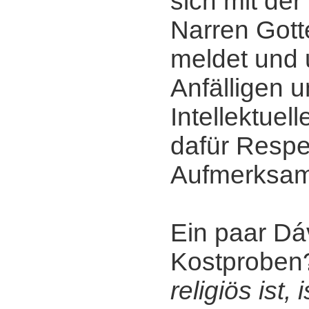
sich mit der 
Narren Gott
meldet und 
Anfälligen u
Intellektuel
dafür Respe
Aufmerksamk
Ein paar Dáv
Kostprobe
religiös ist, 