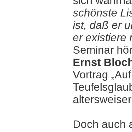
sich wahrha
schönste Li
ist, daß er 
er existiere 
Seminar hör
Ernst Bloc
Vortrag „Au
Teufelsglaub
altersweiser
Doch auch 