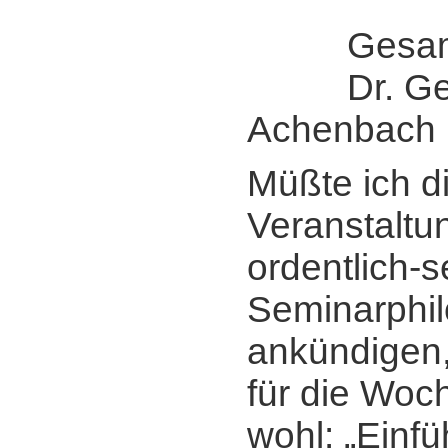
Gesamtle
Dr. Ger
Achenbach
Müßte ich d
Veranstaltun
ordentlich-s
Seminarphi
ankündigen,
für die Woc
wohl: „Einfü