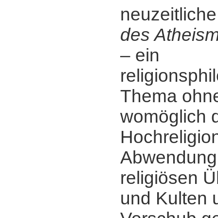
neuzeitliche
des Atheis
‒ ein
religionsph
Thema ohne
womöglich di
Hochreligio
Abwendung
religiösen 
und Kulten 