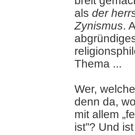
breit gemac
als
der her
Zynismus
. 
abgründige
religionsph
Thema ...
Wer, welche
denn da, w
mit allem „f
ist”? Und ist