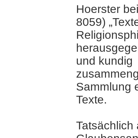
Hoerster be
8059) „Text
Religionsph
herausgegeb
und kundig
zusammenge
Sammlung e
Texte.
Tatsächlich 