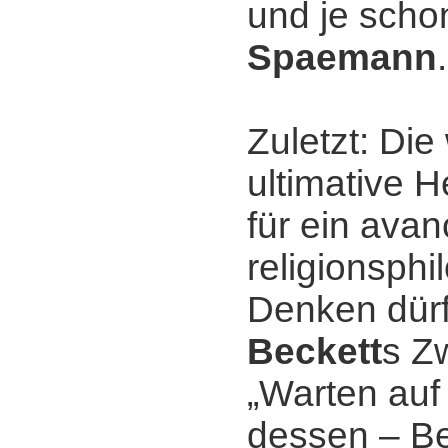
und je sch
Spaemann
.
Zuletzt: Di
ultimative 
für ein avan
religionsph
Denken dür
Beckett
s Z
„Warten auf
dessen ‒ B