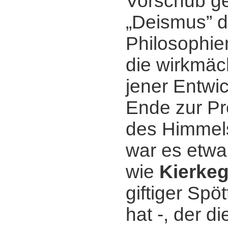
Vorschub gel
„Deismus” d
Philosophie
die wirkmäc
jener Entwi
Ende zur Pr
des Himmels
war es etwa 
wie
Kierke
giftiger Spö
hat -, der di