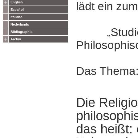
lädt ein zum
English
Español
Italiano
Nederlands
„Studie
Bibliographie
Archiv
Philosophis
Das Thema
Die Religi
philosophi
das heißt: