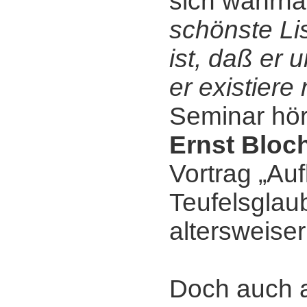
sich wahrha
schönste Li
ist, daß er 
er existiere 
Seminar hör
Ernst Bloc
Vortrag „Au
Teufelsglaub
altersweiser
Doch auch 