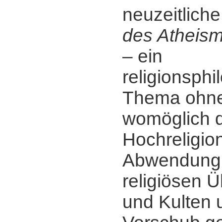
neuzeitliche
des Atheis
‒ ein
religionsph
Thema ohne
womöglich di
Hochreligio
Abwendung
religiösen 
und Kulten 