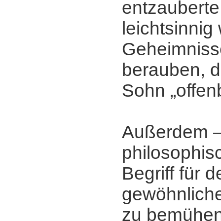
entzauberte
leichtsinnig
Geheimniss
berauben, d
Sohn „offen
Außerdem ‒
philosophisc
Begriff für 
gewöhnliche
zu bemühen