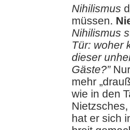
Nihilismus
d
müssen.
Ni
Nihilismus s
Tür: woher
dieser unhei
Gäste?”
Nur 
mehr „drauß
wie in den 
Nietzsches,
hat er sich 