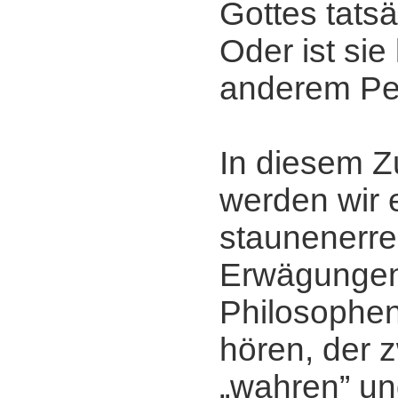
Gottes tats
Oder ist sie
anderem Pe
In diesem
werden wir 
staunenerr
Erwägunge
Philosophe
hören, der 
„wahren” u