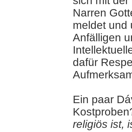
sich mit der 
Narren Gott
meldet und 
Anfälligen u
Intellektuel
dafür Respe
Aufmerksamk
Ein paar Dáv
Kostprobe
religiös ist, 