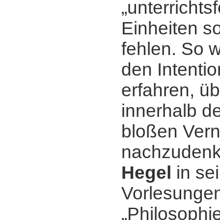
„unterrichts
Einheiten so
fehlen. So 
den Intenti
erfahren, üb
innerhalb d
bloßen Vern
nachzudenk
Hegel
in se
Vorlesungen
„Philosophie