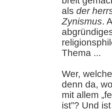
breit gemac
als
der her
Zynismus
. 
abgründige
religionsph
Thema ...
Wer, welche
denn da, w
mit allem „f
ist”? Und ist