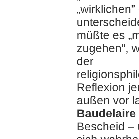
„wirklichen”
unterscheid
müßte es „m
zugehen”, w
der
religionsph
Reflexion j
außen vor l
Baudelaire
Bescheid ‒ 