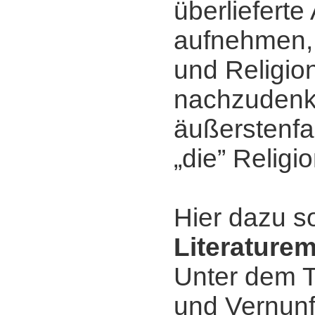
überliefert
aufnehmen, 
und Religio
nachzudenk
äußerstenfa
„die” Religio
Hier dazu s
Literature
Unter dem T
und Vernunf