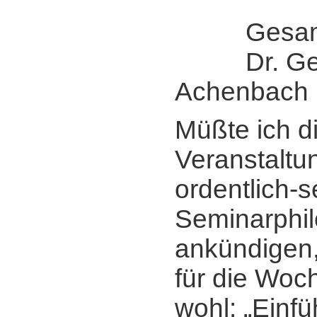
Gesamtle
Dr. Ger
Achenbach
Müßte ich d
Veranstaltun
ordentlich-s
Seminarphi
ankündigen,
für die Woc
wohl: „Einfü