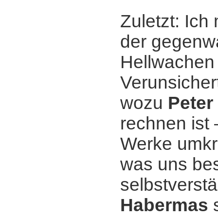
Zuletzt: Ich
der gegenwär
Hellwachen 
Verunsichert
wozu
Peter
rechnen ist 
Werke umkre
was uns bes
selbstverst
Habermas
s