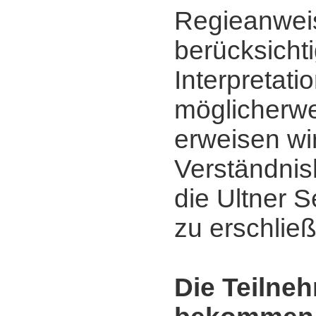
Regieanwei
berücksicht
Interpretati
möglicherwe
erweisen wi
Verständnis
die Ultner 
zu erschlie
Die Teilne