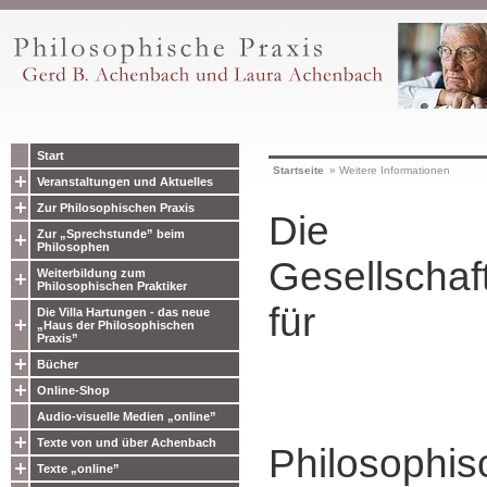
Start
Startseite
»
Weitere Informationen
Veranstaltungen und Aktuelles
Zur Philosophischen Praxis
Die
Zur „Sprechstunde” beim
Philosophen
Gesellschaf
Weiterbildung zum
Philosophischen Praktiker
für
Die Villa Hartungen - das neue
„Haus der Philosophischen
Praxis”
Bücher
Online-Shop
Audio-visuelle Medien „online”
Texte von und über Achenbach
Philosophis
Texte „online”