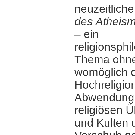
neuzeitliche
des Atheis
‒ ein
religionsph
Thema ohne
womöglich di
Hochreligio
Abwendung
religiösen 
und Kulten 