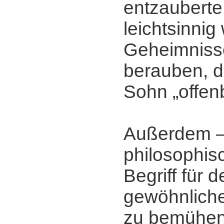
entzauberte
leichtsinnig
Geheimniss
berauben, d
Sohn „offen
Außerdem ‒
philosophisc
Begriff für 
gewöhnliche
zu bemühen