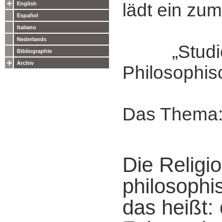
lädt ein zum
English
Español
Italiano
Nederlands
„Studie
Bibliographie
Archiv
Philosophis
Das Thema
Die Religi
philosophi
das heißt: