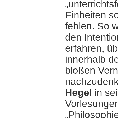
„unterrichts
Einheiten so
fehlen. So 
den Intenti
erfahren, üb
innerhalb d
bloßen Vern
nachzudenk
Hegel
in se
Vorlesungen
„Philosophie