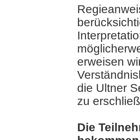
Regieanwei
berücksicht
Interpretati
möglicherwe
erweisen wi
Verständnis
die Ultner 
zu erschlie
Die Teilne