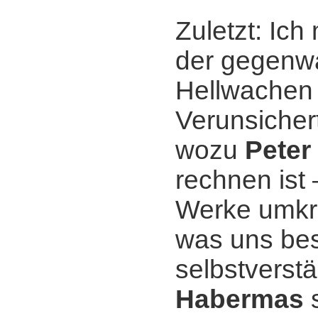
Zuletzt: Ich
der gegenwär
Hellwachen 
Verunsichert
wozu
Peter
rechnen ist 
Werke umkre
was uns bes
selbstverst
Habermas
s