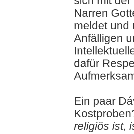
sich mit der 
Narren Gott
meldet und 
Anfälligen u
Intellektuel
dafür Respe
Aufmerksamk
Ein paar Dáv
Kostprobe
religiös ist, 