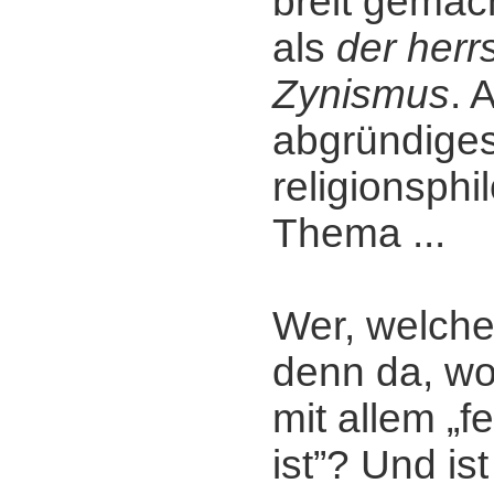
breit gemac
als
der her
Zynismus
. 
abgründige
religionsph
Thema ...
Wer, welche
denn da, w
mit allem „f
ist”? Und ist