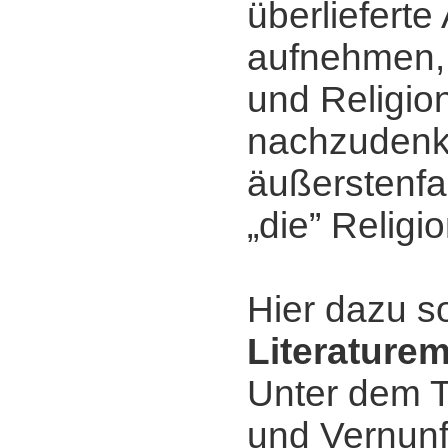
überliefert
aufnehmen, 
und Religio
nachzudenk
äußerstenfa
„die” Religio
Hier dazu s
Literature
Unter dem T
und Vernunf