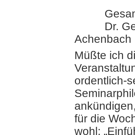
Gesamtle
Dr. Ger
Achenbach
Müßte ich d
Veranstaltun
ordentlich-s
Seminarphi
ankündigen,
für die Woc
wohl: „Einfü