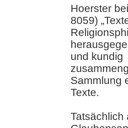
Hoerster be
8059) „Text
Religionsph
herausgegeb
und kundig
zusammenge
Sammlung e
Texte.
Tatsächlich 