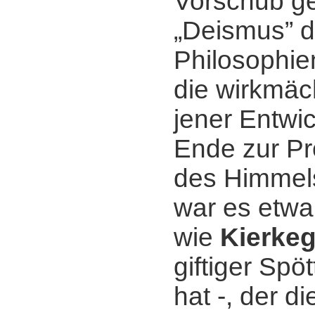
Vorschub gel
„Deismus” d
Philosophie
die wirkmäc
jener Entwi
Ende zur Pr
des Himmels
war es etwa 
wie
Kierke
giftiger Spö
hat -, der di