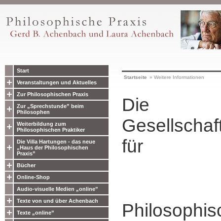
Start
Startseite
»
Weitere Informationen
Veranstaltungen und Aktuelles
Zur Philosophischen Praxis
Die
Zur „Sprechstunde” beim
Philosophen
Gesellschaf
Weiterbildung zum
Philosophischen Praktiker
für
Die Villa Hartungen - das neue
„Haus der Philosophischen
Praxis”
Bücher
Online-Shop
Audio-visuelle Medien „online”
Texte von und über Achenbach
Philosophis
Texte „online”