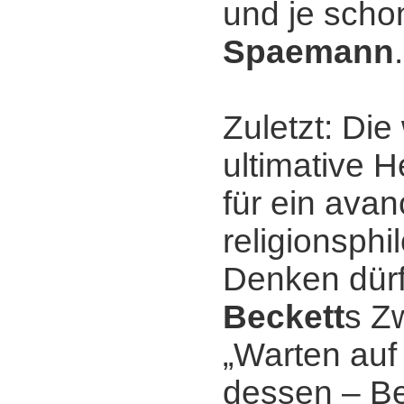
und je sch
Spaemann
.
Zuletzt: Di
ultimative 
für ein avan
religionsph
Denken dür
Beckett
s Z
„Warten auf
dessen ‒ B