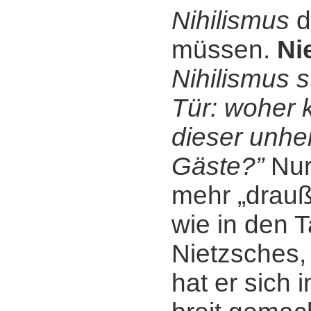
Nihilismus
d
müssen.
Ni
Nihilismus s
Tür: woher
dieser unhei
Gäste?”
Nur 
mehr „drauß
wie in den 
Nietzsches,
hat er sich 