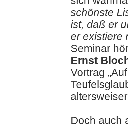
sich wahrha
schönste Li
ist, daß er 
er existiere 
Seminar hör
Ernst Bloc
Vortrag „Au
Teufelsglaub
altersweiser
Doch auch 