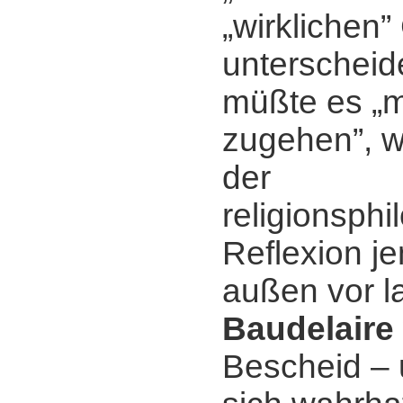
„wirklichen”
unterscheid
müßte es „m
zugehen”, w
der
religionsph
Reflexion j
außen vor l
Baudelaire
Bescheid ‒ 