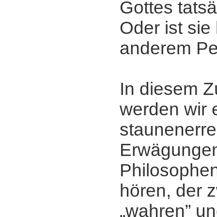
Gottes tats
Oder ist sie
anderem Pe
In diesem
werden wir 
staunenerr
Erwägunge
Philosophe
hören, der 
„wahren” u