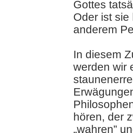
Gottes tats
Oder ist sie
anderem Pe
In diesem
werden wir 
staunenerr
Erwägunge
Philosophe
hören, der 
„wahren” u