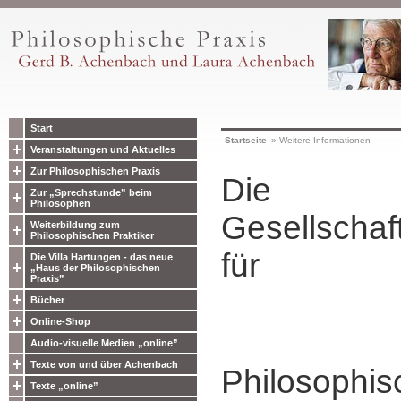
Start
Startseite
»
Weitere Informationen
Veranstaltungen und Aktuelles
Zur Philosophischen Praxis
Die
Zur „Sprechstunde” beim
Philosophen
Gesellschaf
Weiterbildung zum
Philosophischen Praktiker
für
Die Villa Hartungen - das neue
„Haus der Philosophischen
Praxis”
Bücher
Online-Shop
Audio-visuelle Medien „online”
Texte von und über Achenbach
Philosophis
Texte „online”