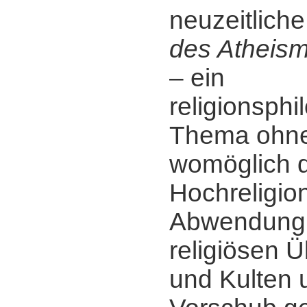
neuzeitliche
des Atheis
‒ ein
religionsph
Thema ohne
womöglich di
Hochreligio
Abwendung
religiösen 
und Kulten 