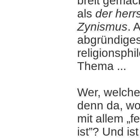
breit gemac
als
der her
Zynismus
. 
abgründige
religionsph
Thema ...
Wer, welche
denn da, w
mit allem „f
ist”? Und ist