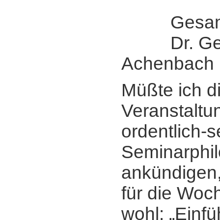
Gesamtle
Dr. Ger
Achenbach
Müßte ich d
Veranstaltun
ordentlich-s
Seminarphi
ankündigen,
für die Woc
wohl: „Einfü