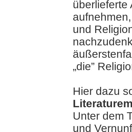
überliefert
aufnehmen, 
und Religio
nachzudenk
äußerstenfa
„die” Religio
Hier dazu s
Literature
Unter dem T
und Vernunf