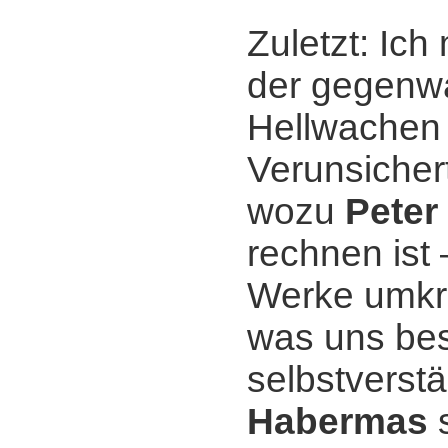
Zuletzt: Ich
der gegenwär
Hellwachen 
Verunsichert
wozu
Peter
rechnen ist 
Werke umkre
was uns bes
selbstverst
Habermas
s