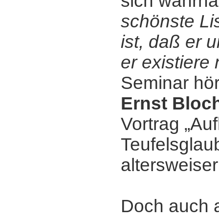
sich wahrha
schönste Li
ist, daß er 
er existiere 
Seminar hör
Ernst Bloc
Vortrag „Au
Teufelsglaub
altersweiser
Doch auch 