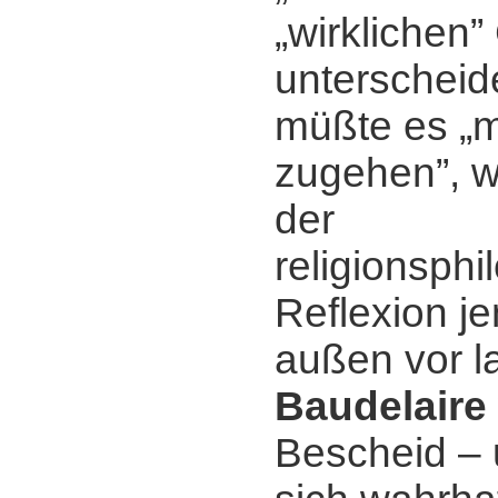
„wirklichen”
unterscheid
müßte es „m
zugehen”, w
der
religionsph
Reflexion j
außen vor l
Baudelaire
Bescheid ‒ 