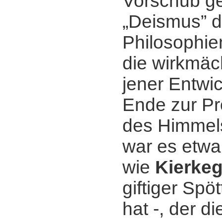
Vorschub gel
„Deismus” d
Philosophie
die wirkmäc
jener Entwi
Ende zur Pr
des Himmels
war es etwa 
wie
Kierke
giftiger Spö
hat -, der di