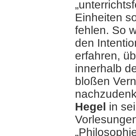
„unterrichts
Einheiten so
fehlen. So 
den Intenti
erfahren, üb
innerhalb d
bloßen Vern
nachzudenk
Hegel
in se
Vorlesungen
„Philosophie