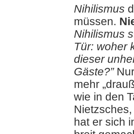
Nihilismus
d
müssen.
Ni
Nihilismus s
Tür: woher
dieser unhei
Gäste?”
Nur 
mehr „drauß
wie in den 
Nietzsches,
hat er sich 