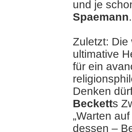
und je sch
Spaemann
.
Zuletzt: Di
ultimative 
für ein avan
religionsph
Denken dür
Beckett
s Z
„Warten auf
dessen ‒ B