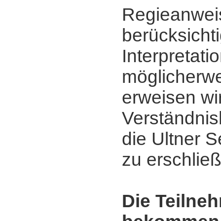
Regieanwei
berücksicht
Interpretati
möglicherwe
erweisen wi
Verständnis
die Ultner 
zu erschlie
Die Teilne