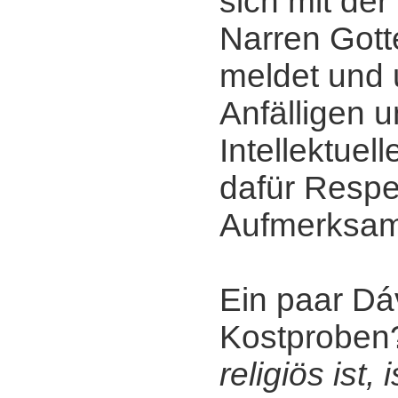
sich mit der 
Narren Gott
meldet und 
Anfälligen u
Intellektuel
dafür Respe
Aufmerksamk
Ein paar Dáv
Kostprobe
religiös ist, 