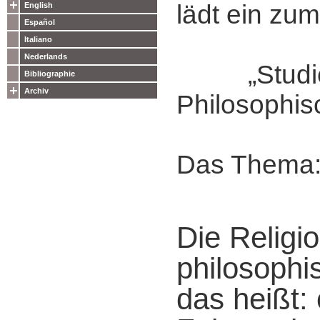
lädt ein zum
English
Español
Italiano
Nederlands
„Studie
Bibliographie
Archiv
Philosophis
Das Thema
Die Religi
philosophi
das heißt: