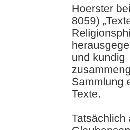
Hoerster be
8059) „Text
Religionsph
herausgegeb
und kundig
zusammenge
Sammlung e
Texte.
Tatsächlich 