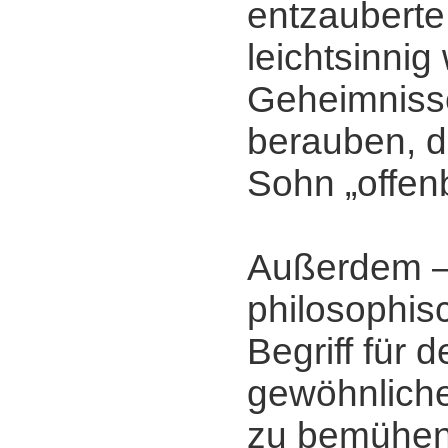
entzauberte
leichtsinnig
Geheimniss
berauben, d
Sohn „offen
Außerdem ‒
philosophisc
Begriff für 
gewöhnliche
zu bemühen