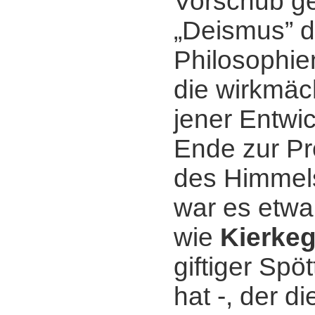
Vorschub gel
„Deismus” d
Philosophie
die wirkmäc
jener Entwi
Ende zur Pr
des Himmels
war es etwa 
wie
Kierke
giftiger Spö
hat -, der di