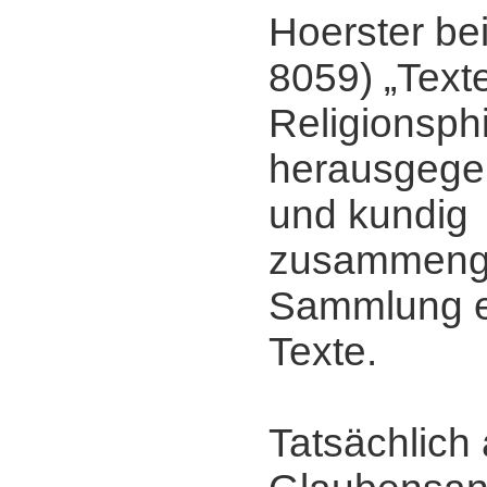
Hoerster be
8059) „Text
Religionsph
herausgegeb
und kundig
zusammenge
Sammlung e
Texte.
Tatsächlich 