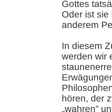
Gottes tats
Oder ist sie
anderem Pe
In diesem
werden wir 
staunenerr
Erwägunge
Philosophe
hören, der 
„wahren” u