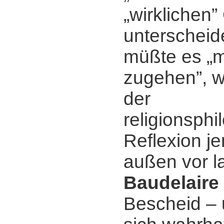
„wirklichen”
unterscheid
müßte es „m
zugehen”, w
der
religionsph
Reflexion j
außen vor l
Baudelaire
Bescheid ‒ 