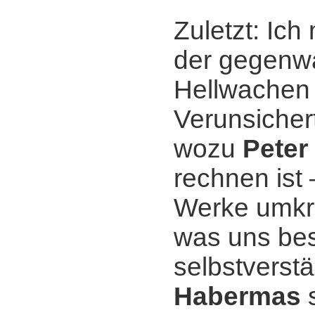
Zuletzt: Ich
der gegenwär
Hellwachen 
Verunsichert
wozu
Peter
rechnen ist 
Werke umkre
was uns bes
selbstverst
Habermas
s