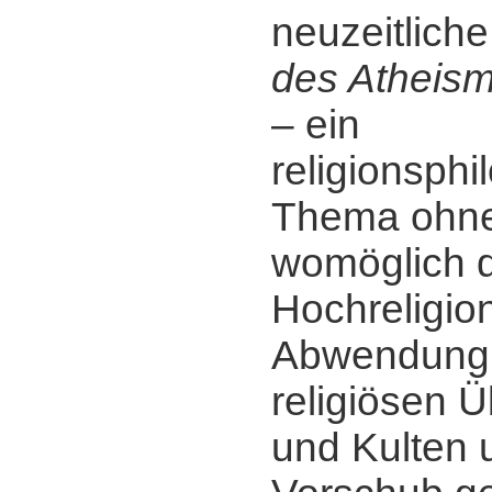
neuzeitliche
des Atheis
‒ ein
religionsph
Thema ohne
womöglich di
Hochreligio
Abwendung
religiösen 
und Kulten 