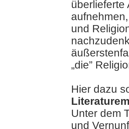
überliefert
aufnehmen, 
und Religio
nachzudenk
äußerstenfa
„die” Religio
Hier dazu s
Literature
Unter dem T
und Vernunf