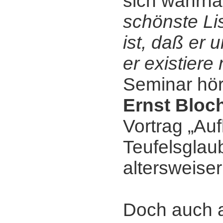
sich wahrha
schönste Li
ist, daß er 
er existiere 
Seminar hör
Ernst Bloc
Vortrag „Au
Teufelsglaub
altersweiser
Doch auch 