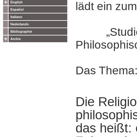
lädt ein zum
English
Español
Italiano
Nederlands
„Studie
Bibliographie
Archiv
Philosophis
Das Thema
Die Religi
philosophi
das heißt: