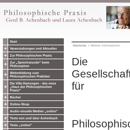
Start
Startseite
»
Weitere Informationen
Veranstaltungen und Aktuelles
Zur Philosophischen Praxis
Die
Zur „Sprechstunde” beim
Philosophen
Gesellschaf
Weiterbildung zum
Philosophischen Praktiker
für
Die Villa Hartungen - das neue
„Haus der Philosophischen
Praxis”
Bücher
Online-Shop
Audio-visuelle Medien „online”
Texte von und über Achenbach
Philosophis
Texte „online”