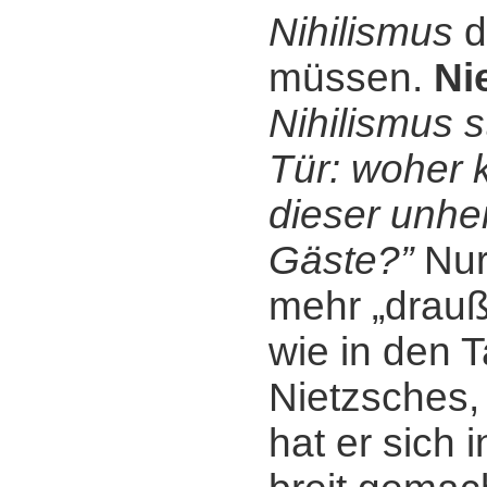
Nihilismus
d
müssen.
Ni
Nihilismus s
Tür: woher
dieser unhei
Gäste?”
Nur 
mehr „drauß
wie in den 
Nietzsches,
hat er sich 