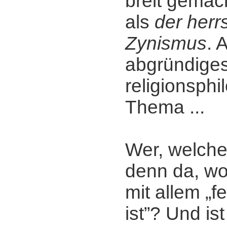
breit gemac
als
der her
Zynismus
. 
abgründige
religionsph
Thema ...
Wer, welche
denn da, w
mit allem „f
ist”? Und ist