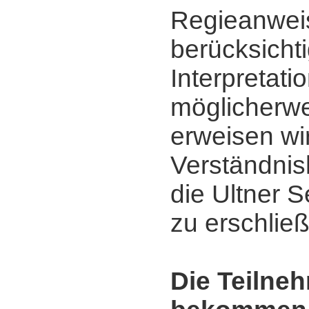
Regieanwei
berücksicht
Interpretati
möglicherwe
erweisen wi
Verständnis
die Ultner 
zu erschlie
Die Teilne