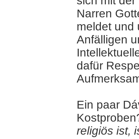
sich mit der 
Narren Gott
meldet und 
Anfälligen u
Intellektuel
dafür Respe
Aufmerksamk
Ein paar Dáv
Kostprobe
religiös ist, 