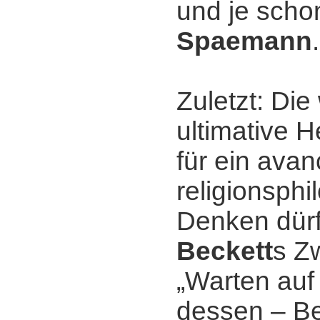
und je sch
Spaemann
.
Zuletzt: Di
ultimative 
für ein avan
religionsph
Denken dür
Beckett
s Z
„Warten auf
dessen ‒ B