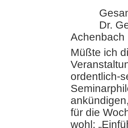
Gesamtle
Dr. Ger
Achenbach
Müßte ich d
Veranstaltun
ordentlich-s
Seminarphi
ankündigen,
für die Woc
wohl: „Einfü