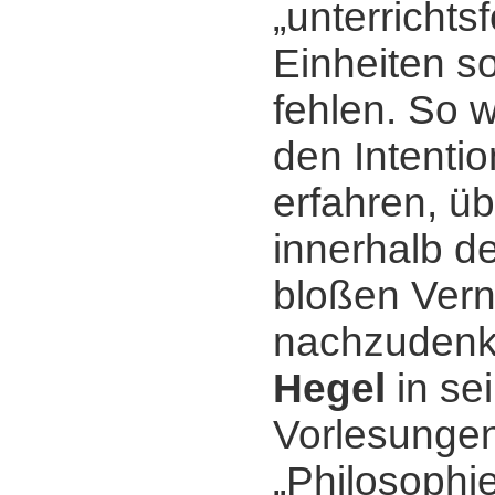
„unterrichts
Einheiten so
fehlen. So 
den Intenti
erfahren, üb
innerhalb d
bloßen Vern
nachzudenk
Hegel
in se
Vorlesungen
„Philosophie