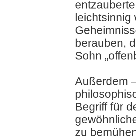
entzauberte
leichtsinnig
Geheimniss
berauben, d
Sohn „offen
Außerdem ‒
philosophisc
Begriff für 
gewöhnliche
zu bemühen