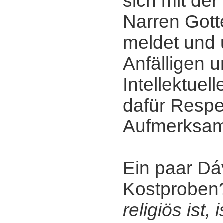
sich mit der 
Narren Gott
meldet und 
Anfälligen u
Intellektuel
dafür Respe
Aufmerksamk
Ein paar Dáv
Kostprobe
religiös ist, 