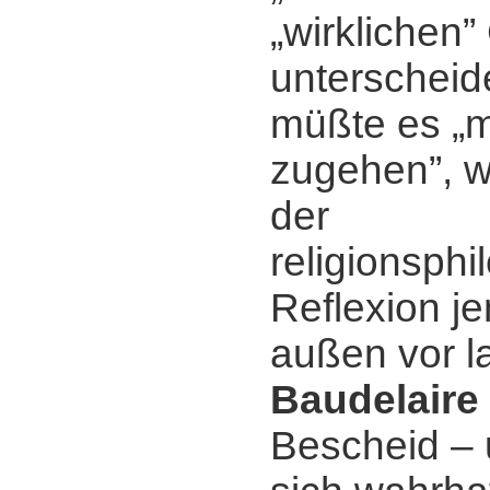
„wirklichen”
unterscheid
müßte es „m
zugehen”, w
der
religionsph
Reflexion j
außen vor l
Baudelaire
Bescheid ‒ 