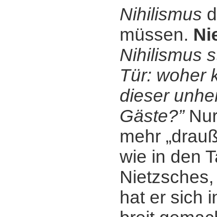
Nihilismus
d
müssen.
Ni
Nihilismus s
Tür: woher
dieser unhei
Gäste?”
Nur 
mehr „drauß
wie in den 
Nietzsches,
hat er sich 