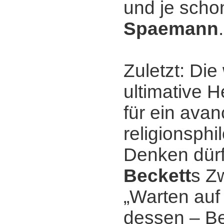
und je sch
Spaemann
.
Zuletzt: Di
ultimative 
für ein avan
religionsph
Denken dür
Beckett
s Z
„Warten auf
dessen ‒ B