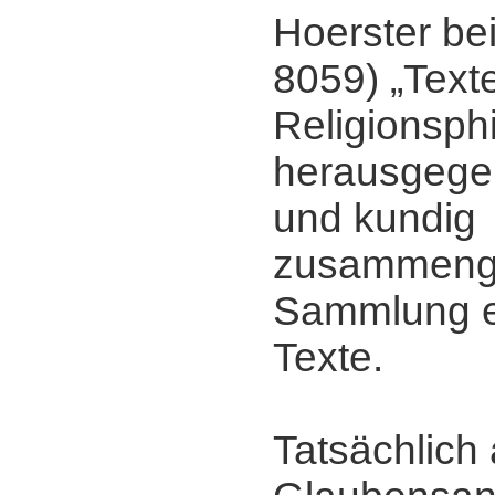
Hoerster be
8059) „Text
Religionsph
herausgegeb
und kundig
zusammenge
Sammlung e
Texte.
Tatsächlich 