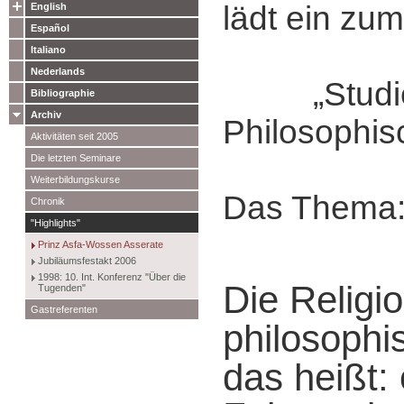
lädt ein zum
English
Español
Italiano
Nederlands
„Studie
Bibliographie
Archiv
Philosophis
Aktivitäten seit 2005
Die letzten Seminare
Weiterbildungskurse
Das Thema
Chronik
"Highlights"
Prinz Asfa-Wossen Asserate
Jubiläumsfestakt 2006
1998: 10. Int. Konferenz "Über die
Die Religi
Tugenden"
Gastreferenten
philosophi
das heißt: