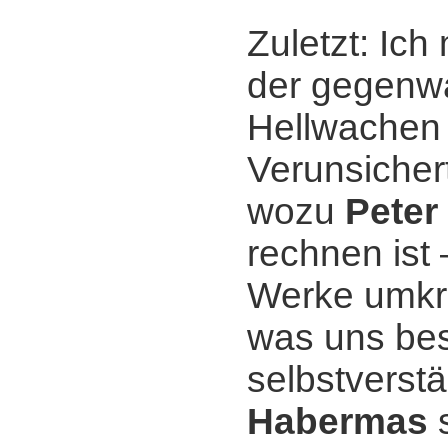
Zuletzt: Ich
der gegenwär
Hellwachen 
Verunsichert
wozu
Peter
rechnen ist 
Werke umkre
was uns bes
selbstverst
Habermas
s