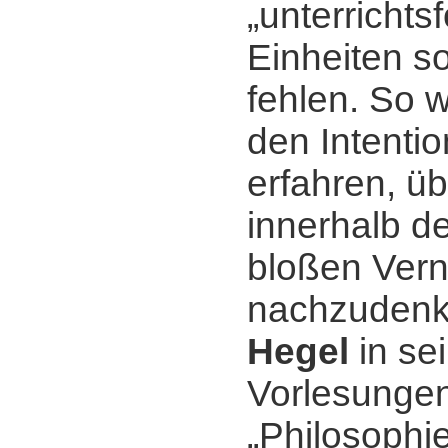
„unterrichts
Einheiten so
fehlen. So 
den Intenti
erfahren, üb
innerhalb d
bloßen Vern
nachzudenk
Hegel
in se
Vorlesungen
„Philosophie