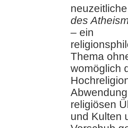
neuzeitliche
des Atheis
‒ ein
religionsph
Thema ohne
womöglich di
Hochreligio
Abwendung
religiösen 
und Kulten 