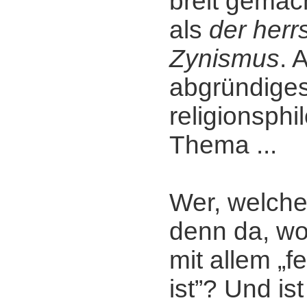
breit gemac
als
der her
Zynismus
. 
abgründige
religionsph
Thema ...
Wer, welche
denn da, w
mit allem „f
ist”? Und ist