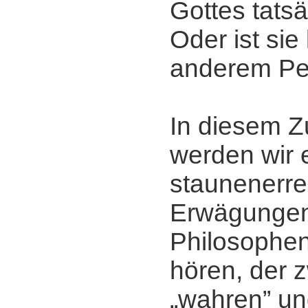
Gottes tats
Oder ist sie
anderem Pe
In diesem
werden wir 
staunenerr
Erwägunge
Philosophe
hören, der 
„wahren” u