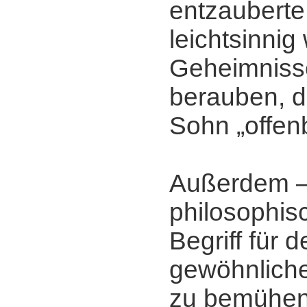
entzauberte
leichtsinnig
Geheimniss
berauben, d
Sohn „offen
Außerdem ‒
philosophisc
Begriff für 
gewöhnliche
zu bemühen