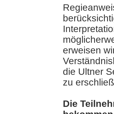
Regieanwei
berücksicht
Interpretati
möglicherwe
erweisen wi
Verständnis
die Ultner 
zu erschlie
Die Teilne