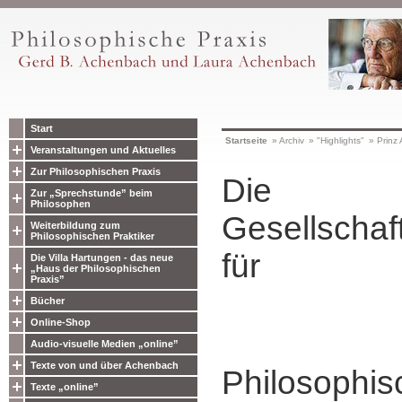
Start
Startseite
»
Archiv
»
"Highlights"
»
Prinz
Veranstaltungen und Aktuelles
Zur Philosophischen Praxis
Die
Zur „Sprechstunde” beim
Philosophen
Gesellschaf
Weiterbildung zum
Philosophischen Praktiker
für
Die Villa Hartungen - das neue
„Haus der Philosophischen
Praxis”
Bücher
Online-Shop
Audio-visuelle Medien „online”
Texte von und über Achenbach
Philosophis
Texte „online”