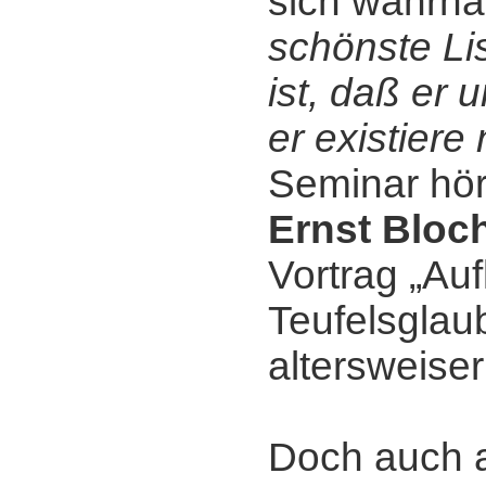
sich wahrha
schönste Li
ist, daß er 
er existiere 
Seminar hör
Ernst Bloc
Vortrag „Au
Teufelsglaub
altersweiser
Doch auch 