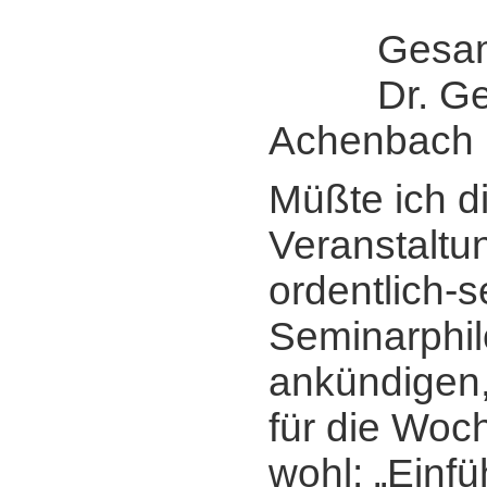
Gesamtle
Dr. Ger
Achenbach
Müßte ich d
Veranstaltun
ordentlich-s
Seminarphi
ankündigen,
für die Woc
wohl: „Einfü