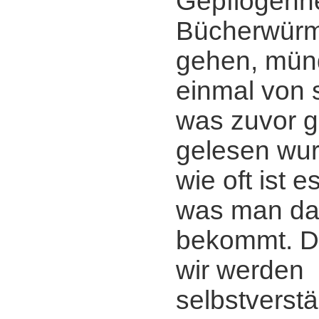
Gepflogenhe
Bücherwürm
gehen, mün
einmal von 
was zuvor g
gelesen wur
wie oft ist 
was man da
bekommt. D
wir werden
selbstverstä