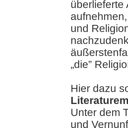
überliefert
aufnehmen, 
und Religio
nachzudenk
äußerstenfa
„die” Religio
Hier dazu s
Literature
Unter dem T
und Vernunf