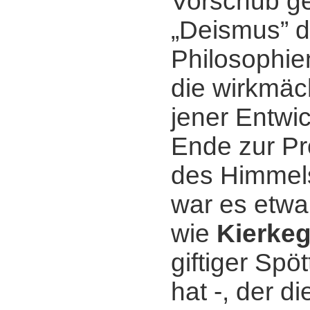
Vorschub gel
„Deismus” d
Philosophie
die wirkmäc
jener Entwi
Ende zur Pr
des Himmels
war es etwa 
wie
Kierke
giftiger Spö
hat -, der di