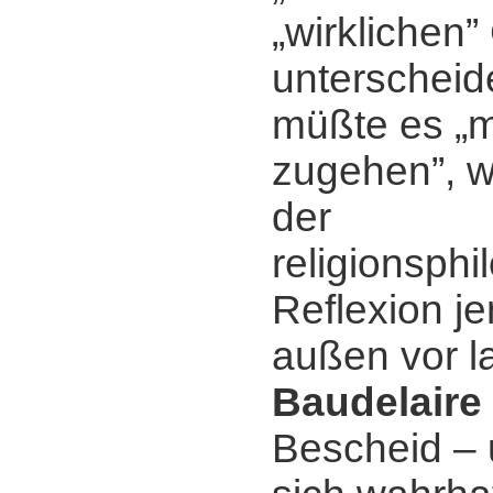
„wirklichen”
unterscheid
müßte es „m
zugehen”, w
der
religionsph
Reflexion j
außen vor l
Baudelaire
Bescheid ‒ 