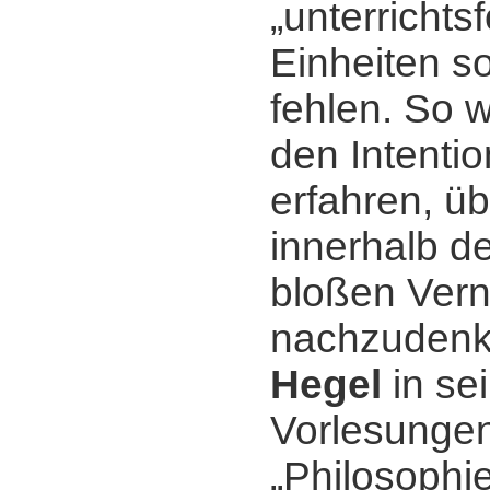
„unterrichts
Einheiten so
fehlen. So 
den Intenti
erfahren, üb
innerhalb d
bloßen Vern
nachzudenk
Hegel
in se
Vorlesungen
„Philosophie