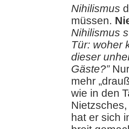
Nihilismus
d
müssen.
Ni
Nihilismus s
Tür: woher
dieser unhei
Gäste?”
Nur 
mehr „drauß
wie in den 
Nietzsches,
hat er sich 