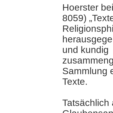
Hoerster be
8059) „Text
Religionsph
herausgegeb
und kundig
zusammenge
Sammlung e
Texte.
Tatsächlich 