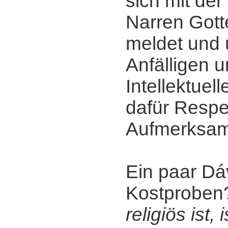
sich mit der 
Narren Gott
meldet und 
Anfälligen u
Intellektuel
dafür Respe
Aufmerksamk
Ein paar Dáv
Kostprobe
religiös ist, 