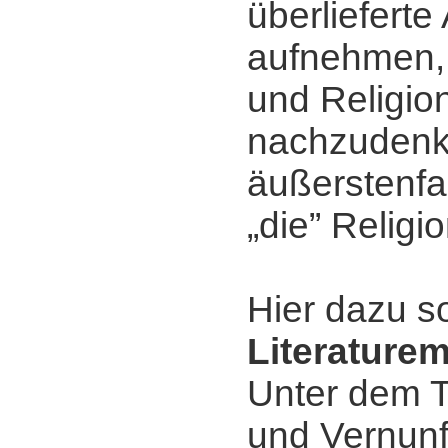
überliefert
aufnehmen, 
und Religio
nachzudenk
äußerstenfa
„die” Religio
Hier dazu s
Literature
Unter dem T
und Vernunf