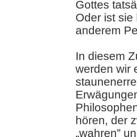
Gottes tats
Oder ist sie
anderem Pe
In diesem
werden wir 
staunenerr
Erwägunge
Philosophe
hören, der 
„wahren” u