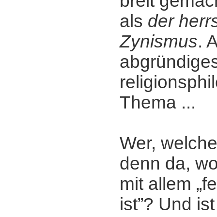
breit gemac
als
der her
Zynismus
. 
abgründige
religionsph
Thema ...
Wer, welche
denn da, w
mit allem „f
ist”? Und ist