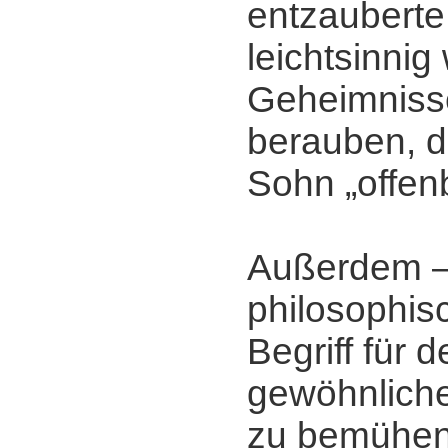
entzauberte
leichtsinnig
Geheimniss
berauben, d
Sohn „offen
Außerdem ‒
philosophisc
Begriff für 
gewöhnliche
zu bemühen