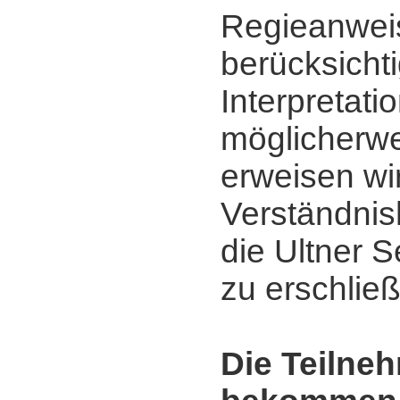
Regieanwei
berücksicht
Interpretati
möglicherwe
erweisen wi
Verständnis
die Ultner 
zu erschlie
Die Teilne