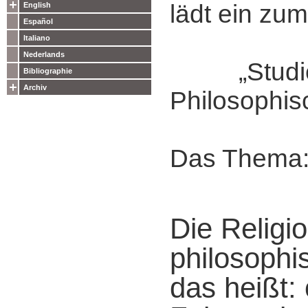
lädt ein zum
English
Español
Italiano
Nederlands
„Studie
Bibliographie
Archiv
Philosophis
Das Thema
Die Religi
philosophi
das heißt: