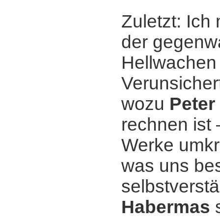
Zuletzt: Ich
der gegenwär
Hellwachen 
Verunsichert
wozu
Peter
rechnen ist 
Werke umkre
was uns bes
selbstverst
Habermas
s