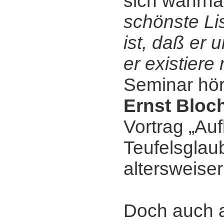
sich wahrha
schönste Li
ist, daß er 
er existiere 
Seminar hör
Ernst Bloc
Vortrag „Au
Teufelsglaub
altersweiser
Doch auch 