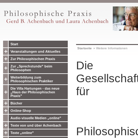
Start
Startseite
»
Weitere Informationen
Veranstaltungen und Aktuelles
Zur Philosophischen Praxis
Die
Zur „Sprechstunde” beim
Philosophen
Gesellschaf
Weiterbildung zum
Philosophischen Praktiker
für
Die Villa Hartungen - das neue
„Haus der Philosophischen
Praxis”
Bücher
Online-Shop
Audio-visuelle Medien „online”
Texte von und über Achenbach
Philosophis
Texte „online”