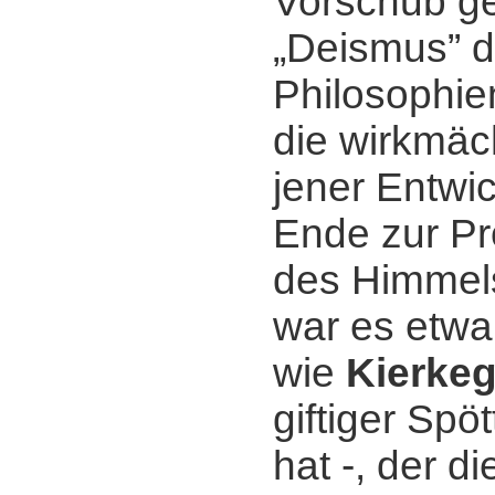
Vorschub gel
„Deismus” d
Philosophie
die wirkmäc
jener Entwi
Ende zur Pr
des Himmels
war es etwa 
wie
Kierke
giftiger Spö
hat -, der di