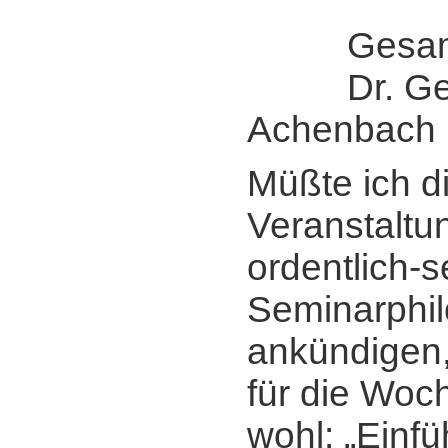
Gesamtle
Dr. Ger
Achenbach
Müßte ich d
Veranstaltun
ordentlich-s
Seminarphi
ankündigen,
für die Woc
wohl: „Einfü