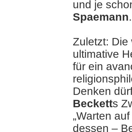
und je sch
Spaemann
.
Zuletzt: Di
ultimative 
für ein avan
religionsph
Denken dür
Beckett
s Z
„Warten auf
dessen ‒ B