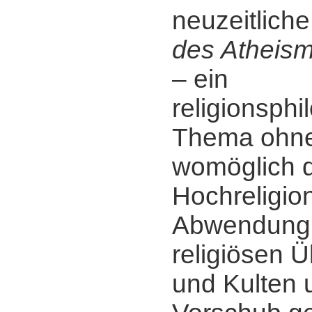
neuzeitliche
des Atheis
‒ ein
religionsph
Thema ohne
womöglich di
Hochreligio
Abwendung
religiösen 
und Kulten 