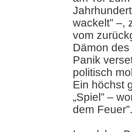
Jahrhundert 
wackelt” ‒, 
vom zurück
Dämon des 
Panik verset
politisch mo
Ein höchst 
„Spiel” ‒ wor
dem Feuer”