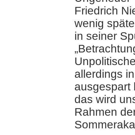
Friedrich N
wenig spät
in seiner Sp
„Betrachtun
Unpolitische
allerdings 
ausgespart 
das wird un
Rahmen der
Sommerakad