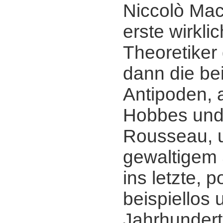
Niccolò Mach
erste wirkli
Theoretiker 
dann die be
Antipoden,
Hobbes und
Rousseau, u
gewaltigem 
ins letzte, p
beispiellos 
Jahrhundert