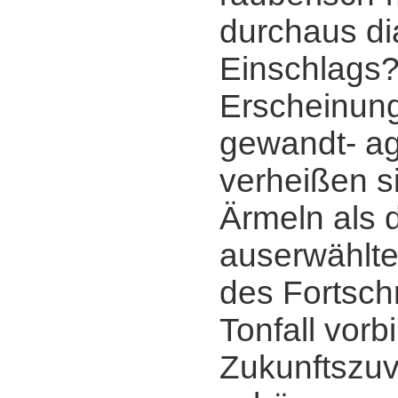
durchaus di
Einschlags?
Erscheinun
gewandt- ag
verheißen s
Ärmeln als 
auserwählte
des Fortschr
Tonfall vorbi
Zukunftszuve