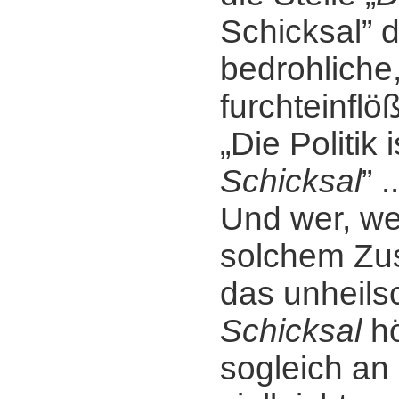
Schicksal” 
bedrohlich
furchteinf
„Die Politik 
Schicksal
” ..
Und wer, we
solchem Z
das unheil
Schicksal
hö
sogleich an 