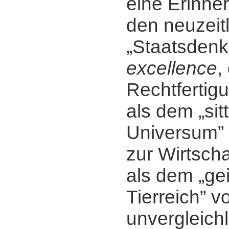
eine Erinne
den neuzeit
„Staatsdenk
excellence
,
Rechtfertig
als dem „sit
Universum”
zur Wirtscha
als dem „ge
Tierreich” v
unvergleichl