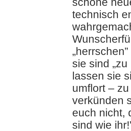
schöne neue
technisch e
wahrgemac
Wunscherfül
„herrschen” 
sie sind „zu
lassen sie s
umflort ‒ zu
verkünden s
euch nicht, 
sind wie ihr!