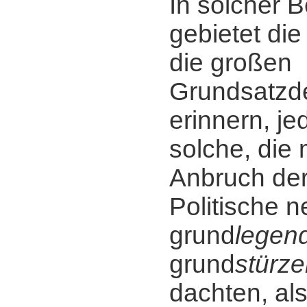
In solcher 
gebietet die
die großen
Grundsatzd
erinnern, je
solche, die
Anbruch der
Politische 
grund
legen
grund
stürz
dachten, als