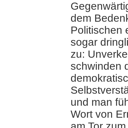
Gegenwärti
dem Beden
Politischen
sogar dring
zu: Unverk
schwinden 
demokratis
Selbstverstä
und man füh
Wort von Er
am Tor zum