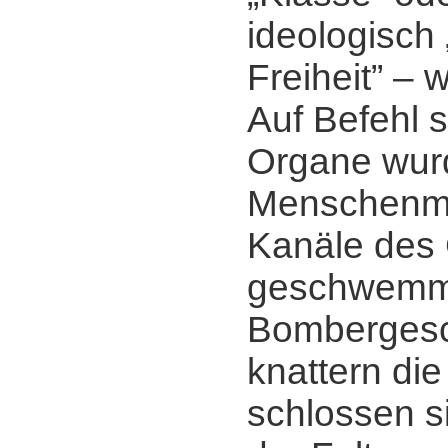
ideologisch
Freiheit” ‒ 
Auf Befehl s
Organe wur
Menschenma
Kanäle des
geschwemmt,
Bomberges
knattern di
schlossen si