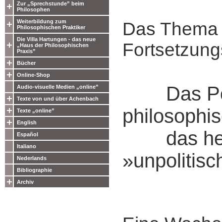
Zur „Sprechstunde” beim
Philosophen
Weiterbildung zum
Das Thema 
Philosophischen Praktiker
Die Villa Hartungen - das neue
Fortsetzun
„Haus der Philosophischen
Praxis”
Bücher
Online-Shop
Das Poli
Audio-visuelle Medien „online”
Texte von und über Achenbach
philosophi
Texte „online”
English
das hei
Español
Italiano
»unpolitisc
Nederlands
Bibliographie
Archiv