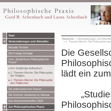
Start
Startseite
»
Veranstaltungen und Aktuell
Veranstaltungen und Aktuelles
»
1. Themen-Woche: Die Philosophie des 
Aktuelle Termine
Die Gesellsc
Die Freitag-Vorträge
Zum „Studienkurs Philosophische
Philosophis
Praxis”
Der dreijährige Aufbaukurs
lädt ein zum
2. Themen-Woche: Die Philosophie
der Religion
1. Themen-Woche: Die Philosophie
des Politischen
Die philosophischen Reisen
„Studien
Die Sommer-Akademie im Ultental
Das Absolvententreffen 2026
Philosophis
Zur Philosophischen Praxis