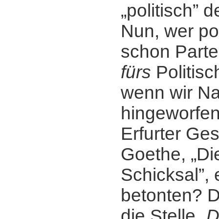
„politisch”
Nun, wer pol
schon Parte
fürs
Politisc
wenn wir Na
hingeworfen
Erfurter Ge
Goethe, „Die
Schicksal”,
betonten? D
die Stelle „
D