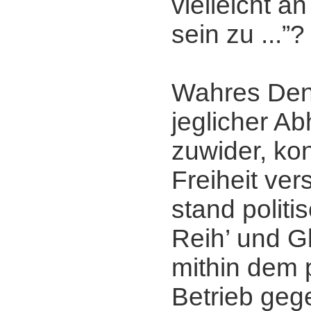
vielleicht a
sein zu ...”?
Wahres Den
jeglicher Ab
zuwider, kon
Freiheit ver
stand politi
Reih’ und Gl
mithin dem 
Betrieb geg