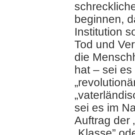
schrecklich
beginnen, d
Institution s
Tod und Ver
die Menschh
hat ‒ sei e
„revolutionä
„vaterländis
sei es im 
Auftrag der 
„Klasse” ode