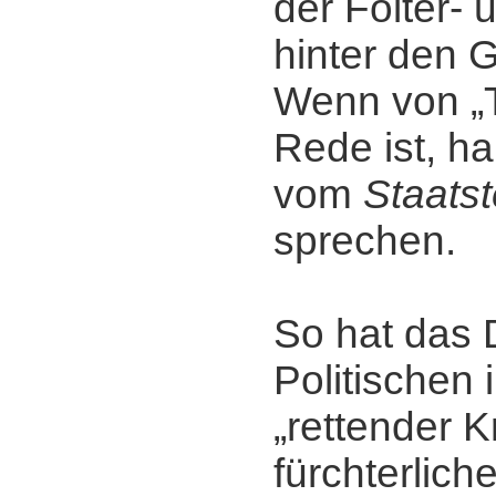
der Folter- 
hinter den
Wenn von „T
Rede ist, ha
vom
Staats
sprechen.
So hat das
Politischen
„rettender Kr
fürchterlich