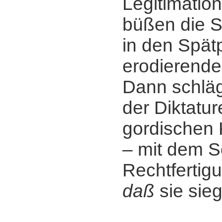
Legitimation
büßen die S
in den Spä
erodierende
Dann schläg
der Diktatur
gordischen 
‒ mit dem S
Rechtfertigu
daß
sie sie