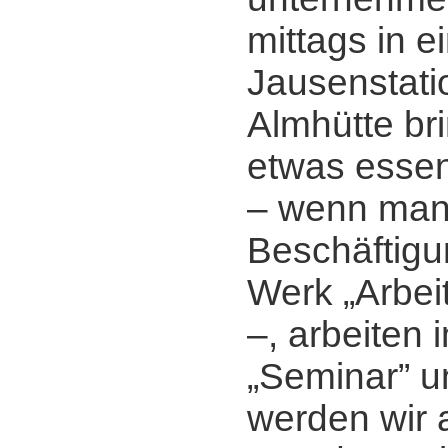
mittags in e
Jausenstati
Almhütte bri
etwas essen
‒ wenn man
Beschäftigu
Werk „Arbeit
‒, arbeiten 
„Seminar” u
werden wir 