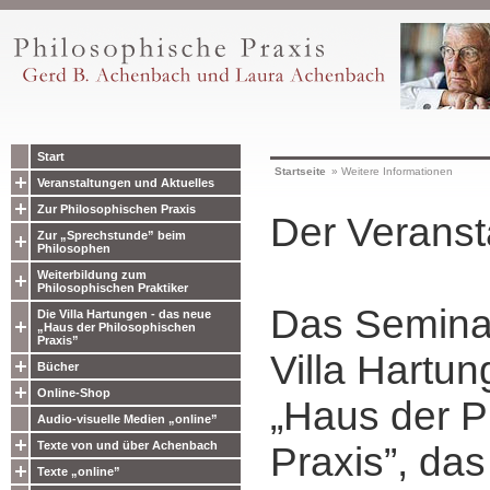
Start
Startseite
»
Weitere Informationen
Veranstaltungen und Aktuelles
Zur Philosophischen Praxis
Der Veranst
Zur „Sprechstunde” beim
Philosophen
Weiterbildung zum
Philosophischen Praktiker
Das Seminar
Die Villa Hartungen - das neue
„Haus der Philosophischen
Praxis”
Villa Hartun
Bücher
Online-Shop
„Haus der P
Audio-visuelle Medien „online”
Texte von und über Achenbach
Praxis”, das
Texte „online”