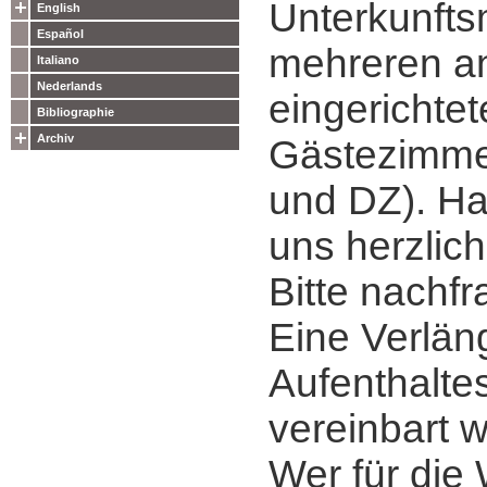
Unterkunfts
English
Español
mehreren a
Italiano
Nederlands
eingerichte
Bibliographie
Archiv
Gästezimmer
und DZ). Ha
uns herzlic
Bitte nachfr
Eine Verlän
Aufenthalte
vereinbart 
Wer für die