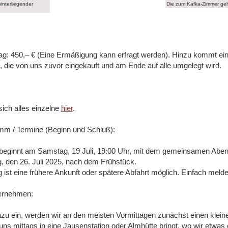
interliegender
Die zum Kafka-Zimmer ge
ag: 450,– € (Eine Ermäßigung kann erfragt werden). Hinzu kommt ein
g, die von uns zuvor eingekauft und am Ende auf alle umgelegt wird.
sich alles einzelne
hier
.
m / Termine (Beginn und Schluß):
 beginnt am Samstag, 19 Juli, 19:00 Uhr, mit dem gemeinsamen Abe
 den 26. Juli 2025, nach dem Frühstück.
ist eine frühere Ankunft oder spätere Abfahrt möglich. Einfach melde
ternehmen:
zu ein, werden wir an den meisten Vormittagen zunächst einen klein
ns mittags in eine Jausenstation oder Almhütte bringt, wo wir etwas