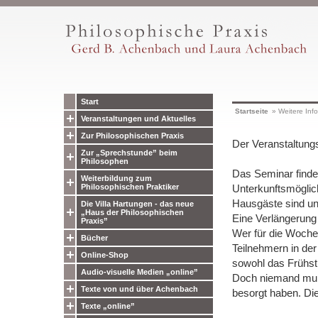
Start
Startseite
»
Weitere Inf
Veranstaltungen und Aktuelles
Zur Philosophischen Praxis
Der Veranstaltungs
Zur „Sprechstunde” beim
Philosophen
Das Seminar findet
Weiterbildung zum
Philosophischen Praktiker
Unterkunftsmöglic
Hausgäste sind un
Die Villa Hartungen - das neue
„Haus der Philosophischen
Eine Verlängerung
Praxis”
Wer für die Woche
Bücher
Teilnehmern in de
Online-Shop
sowohl das Frühst
Audio-visuelle Medien „online”
Doch niemand muß 
Texte von und über Achenbach
besorgt haben. Die
Texte „online”