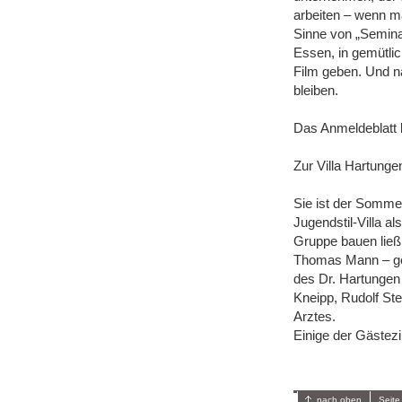
arbeiten ‒ wenn ma
Sinne von „Semin
Essen, in gemütli
Film geben. Und na
bleiben.
Das Anmeldeblatt 
Zur Villa Hartunge
Sie ist der Sommer
Jugendstil-Villa a
Gruppe bauen ließ.
Thomas Mann – gem
des Dr. Hartungen 
Kneipp, Rudolf St
Arztes.
Einige der Gästez
nach oben
Seite