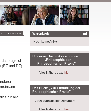
Warenkorb
akt
Impressum
Noch keine Artikel
Das neue Buch ist erschienen:
„Philosophie der
, das zugleich
Philosophischen Praxis”
t (EZ und DZ).
Alles Nähere dazu
hier
!
 anderen
gemeinsam
Das Buch: „Zur Einführung der
Philosophischen Praxis”
es für alle
Jetzt auch als pdf-Dokument!
Alles Nähere dazu
hier
!