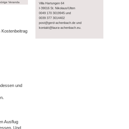
hörige Veranda
Villa Hartungen 64
I-39016 St. Nikolaus/Ulten
0049 170 3019945 und
0039 377 3014402
post@gerd-achenbach.de und
.
kontakt@laura-achenbach.eu
 Kostenbeitrag
ndessen und
n.
en Ausflug
 essen. Und