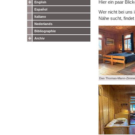
Hier ein paar Blic
English
Español
Wer nicht bei uns 
Italiano
Nähe sucht, finde
Nederlands
Bibliographie
Archiv
Das Thomas-Mann-Zimme