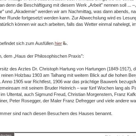
n denn die Beschäftigung mit diesem Werk „Arbeit” nennen soll ... ‒,
ar” und „Akademie” werden wir am Nachmittag, was dann abends, n
cher Runde fortgesetzt werden kann. Zur Abwechslung wird es Lesun
türlich können wir auch arbeiten, falls das Wetter einmal nahelegt, 
befindet sich zum Ausfüllen
hier
.
n, dem „Haus der Philosophischen Praxis”:
sitz des Arztes Dr. Christoph Hartung von Hartungen (1849-1917), d
ls reinen Holzbau 1903 am Talhang mit weitem Blick auf die hohen Berg
 Anno 1905 war Richtfest, 1906 war das prächtige Bauwerk bezugsfer
einsam mit seinem Bruder Heinrich – war fünf Wochen lang als Pa
im Ultental, auch Sigmund Freud, Christian Morgenstern, Franz Kafk
einer, Peter Rosegger, der Maler Franz Defregger und viele andere w
immer sind nach diesen Besuchern des Hauses benannt.
 drucken