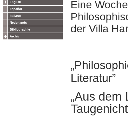
Eine Woche
English
Español
Philosophis
Italiano
Nederlands
der Villa Ha
Bibliographie
Archiv
„Philosophi
Literatur”
„Aus dem 
Taugenicht