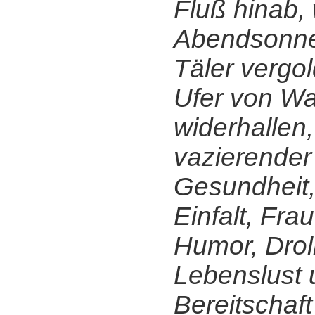
Fluß hinab,
Abendsonne
Täler vergol
Ufer von W
widerhallen
vazierender 
Gesundheit,
Einfalt, Fra
Humor, Droll
Lebenslust 
Bereitschaf