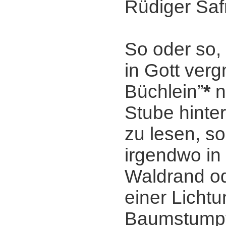
Rüdiger Saf
So oder so, 
in Gott ver
Büchlein”
*
n
Stube hinte
zu lesen, s
irgendwo in 
Waldrand od
einer Licht
Baumstumpf