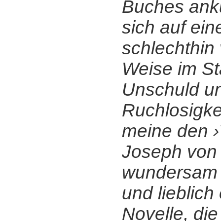
Buches ankü
sich auf ein
schlechthin
Weise im St
Unschuld u
Ruchlosigkei
meine den ›
Joseph von 
wundersam h
und lieblich
Novelle, die 