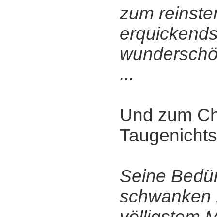
zum reinste
erquickends
wunderschö
...
Und zum Ch
Taugenichts
Seine Bedür
schwanken 
völligstem 