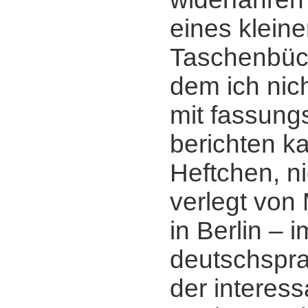
eines klein
Taschenbüch
dem ich nic
mit fassung
berichten ka
Heftchen, n
verlegt von
in Berlin ‒ i
deutschspr
der interess