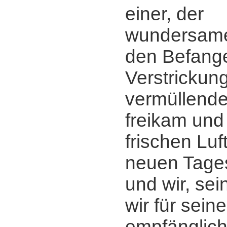
einer, der
wundersame
den Befang
Verstrickung
vermüllend
freikam und 
frischen Luf
neuen Tage
und wir, sei
wir für sein
empfänglich 