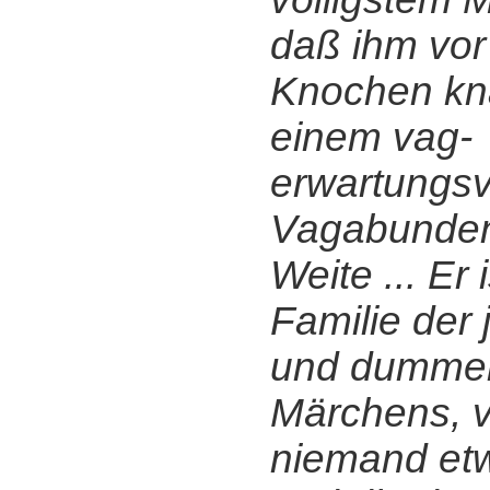
daß ihm vor 
Knochen kn
einem vag-
erwartungsv
Vagabundent
Weite ... Er 
Familie der
und dumme
Märchens, 
niemand etw