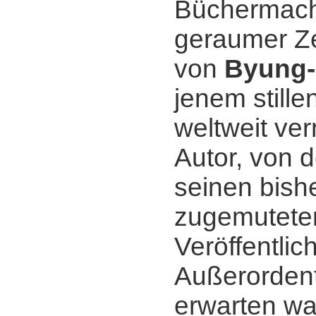
Büchermach
geraumer Zei
von
Byung-
jenem stille
weltweit v
Autor, von 
seinen bish
zugemutete
Veröffentli
Außerordent
erwarten wa