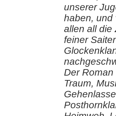
unserer Ju
haben, und 
allen all die
feiner Sait
Glockenkla
nachgeschwu
Der Roman i
Traum, Musi
Gehenlasse
Posthornkla
Heimweh, Le