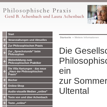
Start
Startseite
»
Weitere Informationen
Veranstaltungen und Aktuelles
Zur Philosophischen Praxis
Die Gesellsc
Zur „Sprechstunde” beim
Philosophen
Philosophis
Weiterbildung zum
Philosophischen Praktiker
ein
Die Villa Hartungen - das neue
„Haus der Philosophischen
Praxis”
zur Sommer
Bücher
Online-Shop
Ultental
Audio-visuelle Medien „online”
Texte von und über Achenbach
Texte „online”