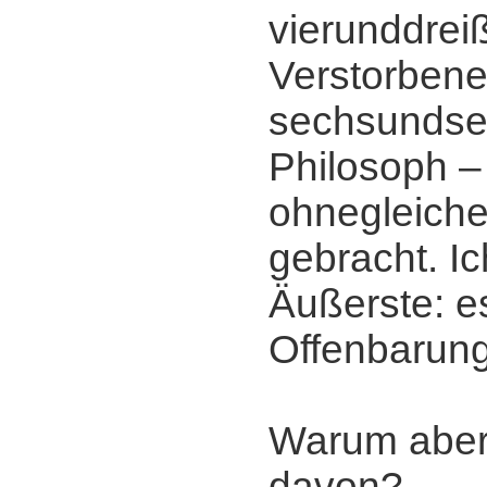
vierunddreiß
Verstorbene
sechsundsec
Philosoph ‒
ohnegleiche
gebracht. I
Äußerste: es
Offenbarung
Warum aber 
davon?