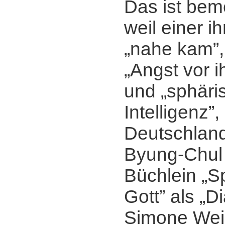
Das ist bem
weil einer i
„nahe kam”,
„Angst vor i
und „sphäri
Intelligenz”
Deutschlan
Byung-Chul 
Büchlein „S
Gott” als „D
Simone Weil