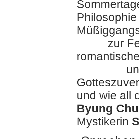
Sommertage
Philosophie
Müßiggangs
zur Fei
romantischer
und fr
Gotteszuver
und wie all 
Byung Chu
Mystikerin
S