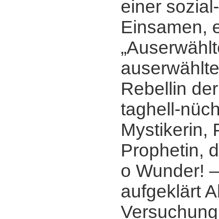
einer sozial
Einsamen, e
„Auserwählt
auserwählte
Rebellin de
taghell-nüc
Mystikerin, 
Prophetin, d
o Wunder! ‒
aufgeklärt A
Versuchung s