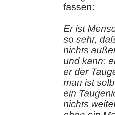
fassen:
Er ist Mensc
so sehr, da
nichts auße
und kann: e
er der Taug
man ist selb
ein Taugeni
nichts weiter
eben ein Me