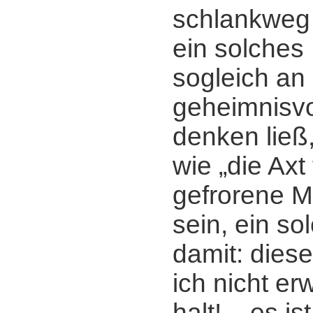
schlankweg
ein solches
sogleich an
geheimnisvo
denken ließ
wie „die Axt
gefrorene M
sein, ein so
damit: dies
ich nicht er
halt! ‒ es is