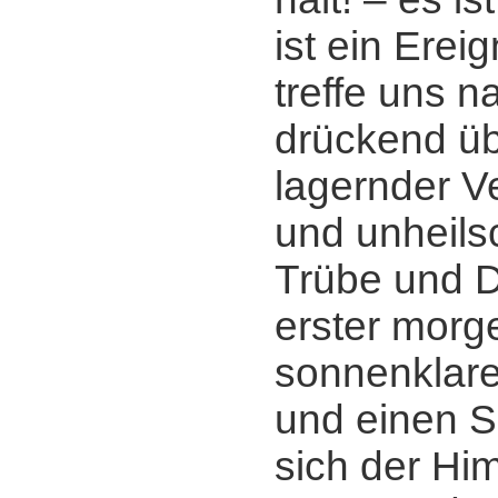
ist ein Ereig
treffe uns n
drückend üb
lagernder V
und unheil
Trübe und D
erster morge
sonnenklarer
und einen Sp
sich der Him