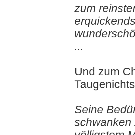
zum reinste
erquickends
wunderschö
...
Und zum Ch
Taugenichts
Seine Bedür
schwanken 
völligstem 