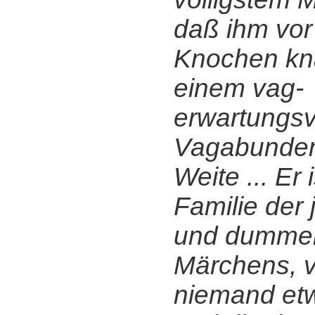
daß ihm vor 
Knochen kn
einem vag-
erwartungsv
Vagabundent
Weite ... Er 
Familie der
und dumme
Märchens, 
niemand etw