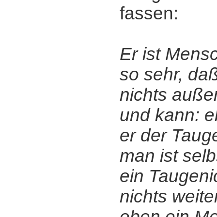
fassen:
Er ist Mensc
so sehr, da
nichts auße
und kann: e
er der Taug
man ist selb
ein Taugeni
nichts weiter
eben ein Me