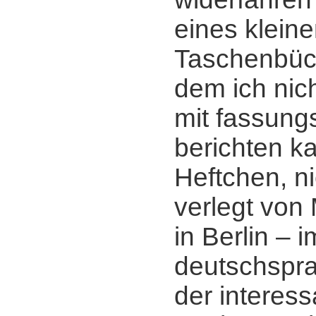
eines klein
Taschenbüch
dem ich nic
mit fassung
berichten ka
Heftchen, n
verlegt von
in Berlin ‒ i
deutschspr
der interess