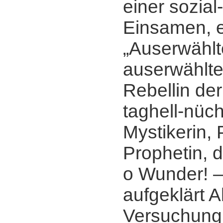
einer sozial
Einsamen, e
„Auserwählt
auserwählte
Rebellin de
taghell-nüc
Mystikerin, 
Prophetin, d
o Wunder! ‒
aufgeklärt A
Versuchung s