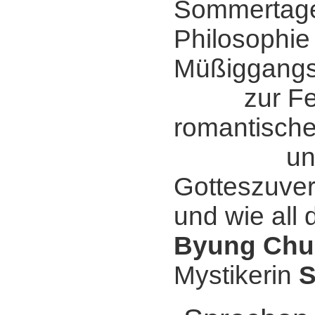
Sommertage
Philosophie
Müßiggangs
zur Fei
romantischer
und fr
Gotteszuver
und wie all 
Byung Chu
Mystikerin
S