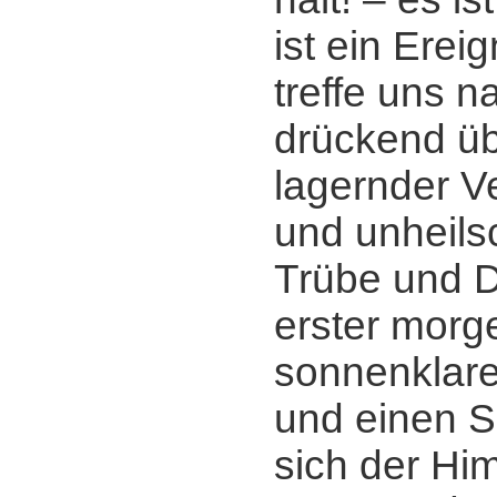
ist ein Ereig
treffe uns n
drückend üb
lagernder V
und unheil
Trübe und D
erster morge
sonnenklarer
und einen Sp
sich der Him