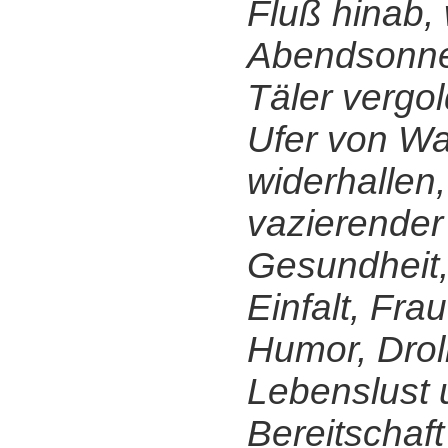
Fluß hinab,
Abendsonne
Täler vergol
Ufer von W
widerhallen
vazierender 
Gesundheit,
Einfalt, Fra
Humor, Droll
Lebenslust 
Bereitschaf