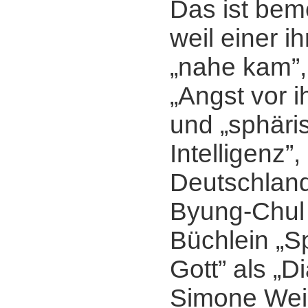
Das ist bem
weil einer i
„nahe kam”,
„Angst vor i
und „sphäri
Intelligenz”
Deutschlan
Byung-Chul 
Büchlein „S
Gott” als „D
Simone Weil