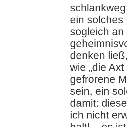
schlankweg
ein solches
sogleich an
geheimnisvo
denken ließ
wie „die Axt
gefrorene M
sein, ein so
damit: dies
ich nicht er
halt! ‒ es is