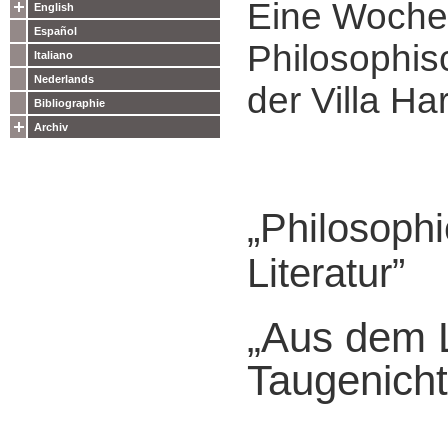
Eine Woche
English
Español
Philosophis
Italiano
Nederlands
der Villa Ha
Bibliographie
Archiv
„Philosophi
Literatur”
„Aus dem 
Taugenicht