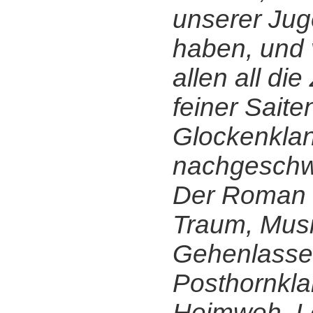
unserer Ju
haben, und 
allen all die
feiner Sait
Glockenkla
nachgeschwu
Der Roman i
Traum, Musi
Gehenlasse
Posthornkla
Heimweh, Le