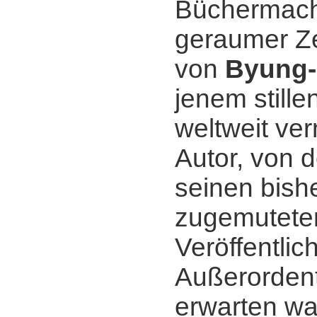
Büchermach
geraumer Zei
von
Byung-
jenem stille
weltweit v
Autor, von 
seinen bish
zugemutete
Veröffentli
Außerordent
erwarten wa