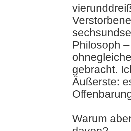
vierunddreiß
Verstorbene
sechsundsec
Philosoph ‒
ohnegleiche
gebracht. I
Äußerste: es
Offenbarung
Warum aber 
davon?