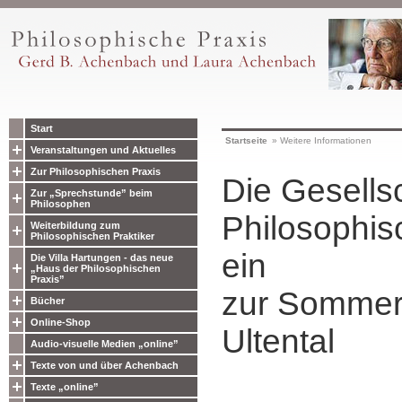
Start
Startseite
»
Weitere Informationen
Veranstaltungen und Aktuelles
Zur Philosophischen Praxis
Die Gesellsc
Zur „Sprechstunde” beim
Philosophen
Philosophis
Weiterbildung zum
Philosophischen Praktiker
ein
Die Villa Hartungen - das neue
„Haus der Philosophischen
Praxis”
zur Sommer
Bücher
Online-Shop
Ultental
Audio-visuelle Medien „online”
Texte von und über Achenbach
Texte „online”