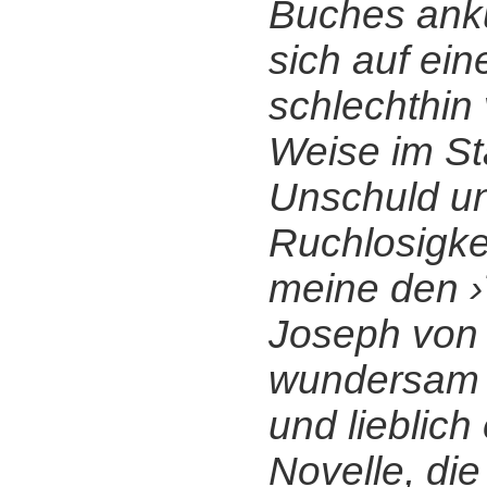
Buches ankü
sich auf ein
schlechthin
Weise im St
Unschuld u
Ruchlosigkei
meine den ›
Joseph von 
wundersam h
und lieblich
Novelle, die 