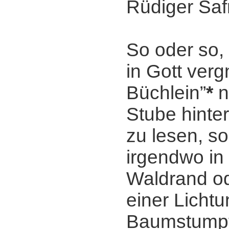
Rüdiger Saf
So oder so, 
in Gott ver
Büchlein”
*
n
Stube hinte
zu lesen, s
irgendwo in 
Waldrand od
einer Licht
Baumstumpf