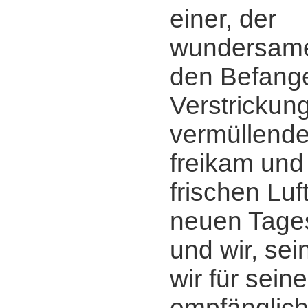
einer, der
wundersame
den Befang
Verstrickung
vermüllend
freikam und 
frischen Luf
neuen Tage
und wir, sei
wir für sein
empfänglich 