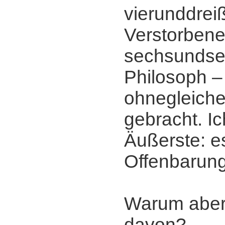
vierunddreiß
Verstorbene
sechsundsec
Philosoph ‒
ohnegleiche
gebracht. I
Äußerste: es
Offenbarung
Warum aber 
davon?