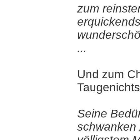
zum reinste
erquickends
wunderschö
...
Und zum Ch
Taugenichts
Seine Bedür
schwanken 
völligstem 