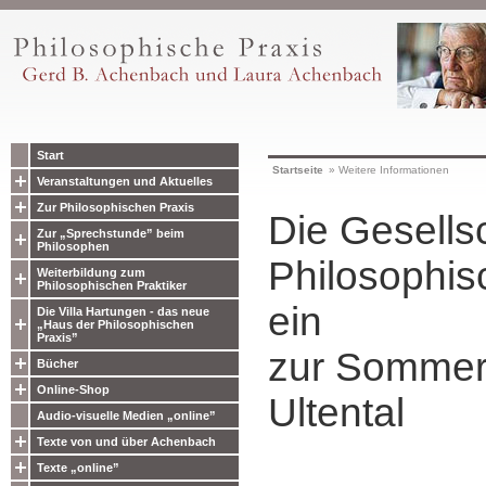
Start
Startseite
»
Weitere Informationen
Veranstaltungen und Aktuelles
Zur Philosophischen Praxis
Die Gesellsc
Zur „Sprechstunde” beim
Philosophen
Philosophis
Weiterbildung zum
Philosophischen Praktiker
ein
Die Villa Hartungen - das neue
„Haus der Philosophischen
Praxis”
zur Sommer
Bücher
Online-Shop
Ultental
Audio-visuelle Medien „online”
Texte von und über Achenbach
Texte „online”