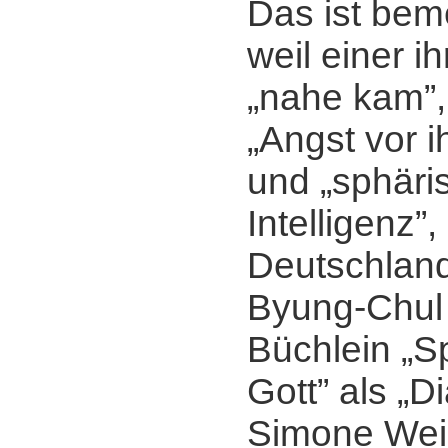
Das ist bem
weil einer i
„nahe kam”,
„Angst vor i
und „sphäri
Intelligenz”
Deutschlan
Byung-Chul 
Büchlein „S
Gott” als „D
Simone Weil