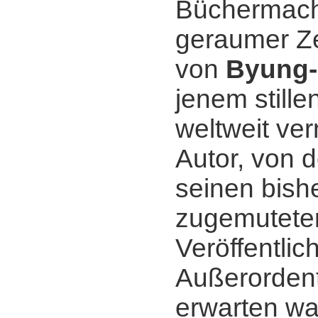
Büchermach
geraumer Zei
von
Byung-
jenem stille
weltweit v
Autor, von 
seinen bish
zugemutete
Veröffentli
Außerordent
erwarten wa