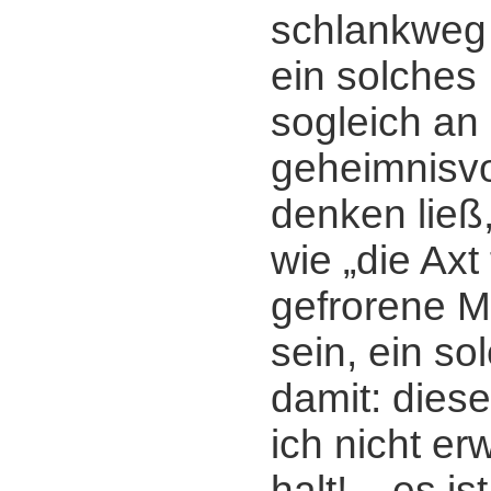
schlankweg
ein solches
sogleich an
geheimnisvo
denken ließ
wie „die Axt
gefrorene M
sein, ein so
damit: dies
ich nicht er
halt! ‒ es is