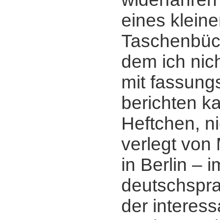
eines klein
Taschenbüch
dem ich nic
mit fassung
berichten ka
Heftchen, n
verlegt von
in Berlin ‒ i
deutschspr
der interess