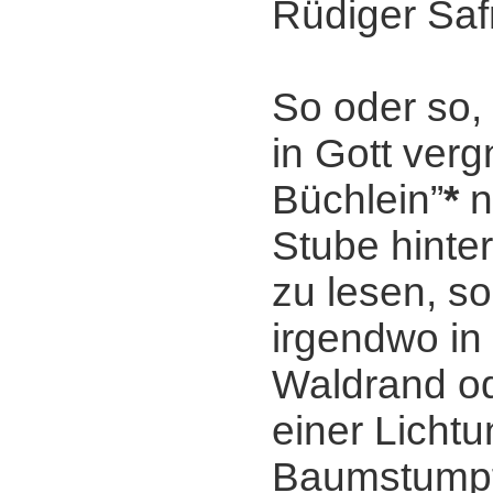
Rüdiger Saf
So oder so, 
in Gott ver
Büchlein”
*
n
Stube hinte
zu lesen, s
irgendwo in 
Waldrand od
einer Licht
Baumstumpf