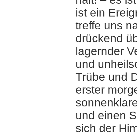
ist ein Ereig
treffe uns n
drückend üb
lagernder V
und unheil
Trübe und D
erster morge
sonnenklarer
und einen Sp
sich der Him