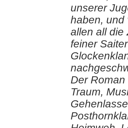
unserer Ju
haben, und 
allen all die
feiner Sait
Glockenkla
nachgeschwu
Der Roman i
Traum, Musi
Gehenlasse
Posthornkla
Heimweh, Le