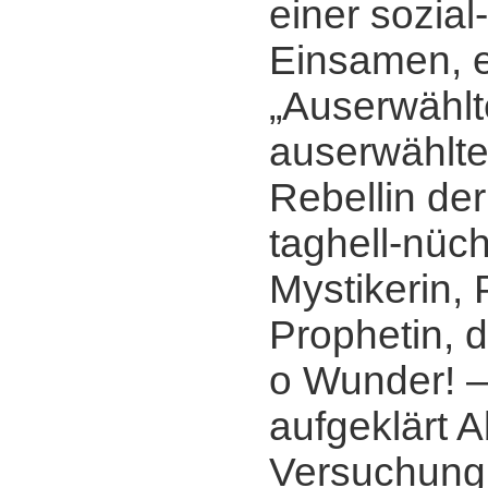
einer sozial
Einsamen, e
„Auserwählt
auserwählte
Rebellin de
taghell-nüc
Mystikerin, 
Prophetin, d
o Wunder! ‒
aufgeklärt A
Versuchung s