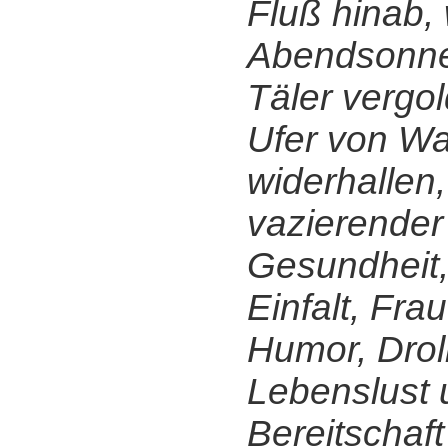
Fluß hinab,
Abendsonne
Täler vergol
Ufer von W
widerhallen
vazierender 
Gesundheit,
Einfalt, Fra
Humor, Droll
Lebenslust 
Bereitschaf