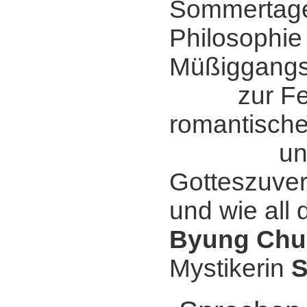
Sommertage
Philosophie
Müßiggangs
zur Fei
romantischer
und fr
Gotteszuver
und wie all 
Byung Chu
Mystikerin
S