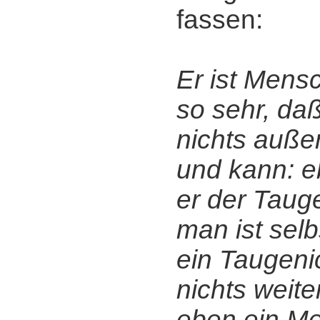
fassen:
Er ist Mensc
so sehr, da
nichts auße
und kann: e
er der Taug
man ist selb
ein Taugeni
nichts weiter
eben ein Me