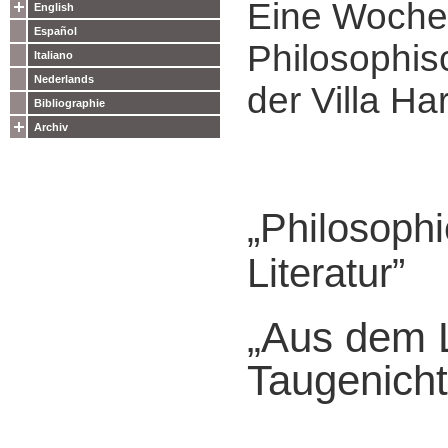
Eine Woche
English
Español
Philosophis
Italiano
Nederlands
der Villa Ha
Bibliographie
Archiv
„Philosophi
Literatur”
„Aus dem 
Taugenicht