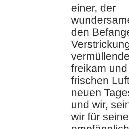
einer, der
wundersame
den Befang
Verstrickung
vermüllend
freikam und 
frischen Luf
neuen Tage
und wir, sei
wir für sein
empfänglich 