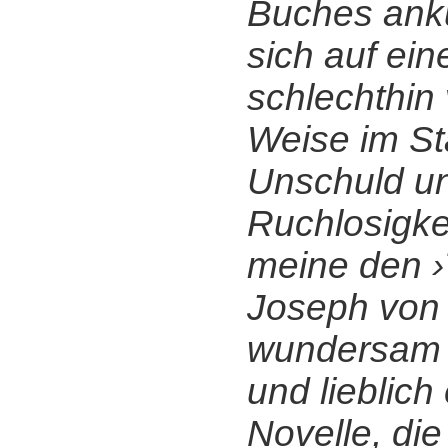
Buches ankü
sich auf ein
schlechthin
Weise im St
Unschuld u
Ruchlosigkei
meine den ›
Joseph von 
wundersam h
und lieblich
Novelle, die 