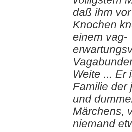
daß ihm vor 
Knochen kn
einem vag-
erwartungsv
Vagabundent
Weite ... Er 
Familie der
und dumme
Märchens, 
niemand etw