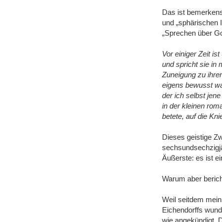
Das ist bemerkensw
und „sphärischen I
„Sprechen über Got
Vor einiger Zeit is
und spricht sie in 
Zuneigung zu ihren
eigens bewusst war,
der ich selbst jene
in der kleinen roma
betete, auf die Kn
Dieses geistige Zw
sechsundsechzigjä
Äußerste: es ist e
Warum aber berich
Weil seitdem mein
Eichendorffs wunde
wie angekündigt. 