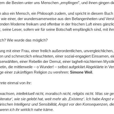
dem die Besten unter uns Menschen „empfingen”, und ihnen gingen di
also ein Mensch, ein Philosoph zudem, und spricht in diesem Buch 
 wie einer, der wundersamerweise aus den Befangenheiten und Vers
lenden Moderne freikam und offenbar in der frischen Luft eines gänzl
, seine Leser, sofern wir für seine Botschaft empfänglich sind, mit ih
ich? Wie wurde das möglich?
g mit einer Frau, einer freilich außerordentlichen, unvergleichlichen,
en und schmerzlich erleuchteten, einer sozial-engagiert Einsamen, ei
erwählten, einer Rebellin der Demut, einer taghell-nüchternen Mystik
etin, die mittlerweile ‒ o Wunder! ‒ selbst aufgeklärt Abgeklärte in V
lige einer zukünftigen Religion zu verehren:
Simone Weil
.
nnte einmal von ihr:
ewachsen, intellektuell nicht, moralisch nicht, religiös nicht. Was sie g
Literatur‘, wie sie gelebt hat, weit mehr als ‚Existenz‘. Ich habe Angst v
ärischen Intelligenz und Sensibilität, Angst vor den Konsequenzen, die
wenn ich ihr wirklich nahe käme.