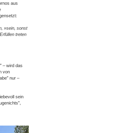
ornos aus
e
gensetzt:
, »sein, sonst
rfüllen treten
” ‒ wird das
h von
abe” nur ‒
ebevoll sein
ugenichts”,