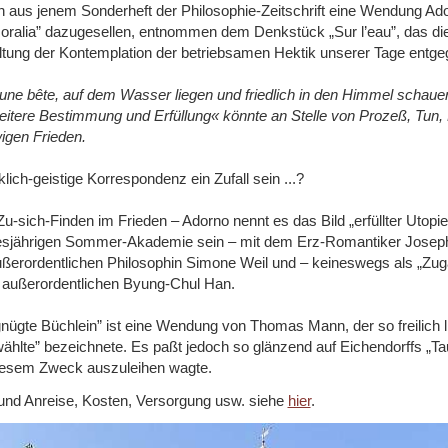
nun aus jenem Sonderheft der Philosophie-Zeitschrift eine Wendung Ad
ralia” dazugesellen, entnommen dem Denkstück „Sur l’eau”, das di
ltung der Kontemplation der betriebsamen Hektik unserer Tage entge
ne bête, auf dem Wasser liegen und friedlich in den Himmel schauen
weitere Bestimmung und Erfüllung« könnte an Stelle von Prozeß, Tun, E
wigen Frieden.
lich-geistige Korrespondenz ein Zufall sein ...?
-sich-Finden im Frieden ‒ Adorno nennt es das Bild „erfüllter Utopie
esjährigen Sommer-Akademie sein ‒ mit dem Erz-Romantiker Josep
ußerordentlichen Philosophin Simone Weil und ‒ keineswegs als „Zug
 außerordentlichen Byung-Chul Han.
nügte Büchlein” ist eine Wendung von Thomas Mann, der so freilich li
hlte” bezeichnete. Es paßt jedoch so glänzend auf Eichendorffs „Ta
diesem Zweck auszuleihen wagte.
 und Anreise, Kosten, Versorgung usw. siehe
hier
.