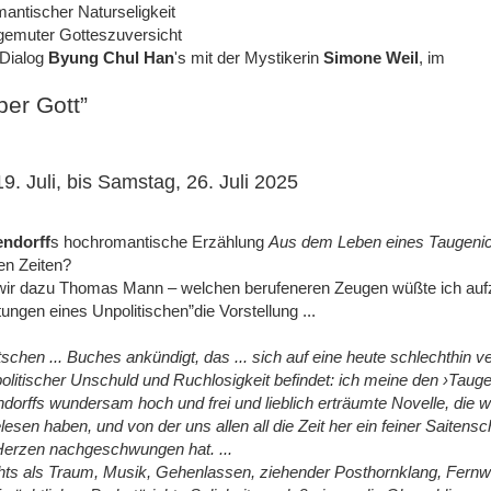
tischer Naturseligkeit
er Gotteszuversicht
 Dialog
Byung Chul Han
's mit der Mystikerin
Simone Weil
, im
er Gott”
9. Juli, bis Samstag, 26. Juli 2025
ndorff
s hochromantische Erzählung
Aus dem Leben eines Taugenic
ten Zeiten?
 wir dazu Thomas Mann ‒ welchen berufeneren Zeugen wüßte ich aufz
ungen eines Unpolitischen”die Vorstellung ...
utschen ... Buches ankündigt, das ... sich auf eine heute schlechthin v
litischer Unschuld und Ruchlosigkeit befindet: ich meine den ›Tauge
orffs wundersam hoch und frei und lieblich erträumte Novelle, die wir
esen haben, und von der uns allen all die Zeit her ein feiner Saitensc
erzen nachgeschwungen hat. ...
hts als Traum, Musik, Gehenlassen, ziehender Posthornklang, Fern