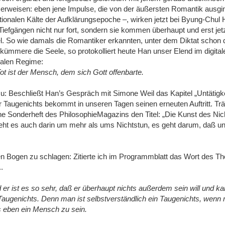
 erweisen: eben jene Impulse, die von der äußersten Romantik ausgi
tionalen Kälte der Aufklärungsepoche ‒, wirken jetzt bei Byung-Chul
Tiefgängen nicht nur fort, sondern sie kommen überhaupt und erst jetz
l. So wie damals die Romantiker erkannten, unter dem Diktat schon 
mmere die Seele, so protokolliert heute Han unser Elend im digitale
ralen Regime:
 Tot ist der Mensch, dem sich Gott offenbarte.
: Beschließt Han’s Gespräch mit Simone Weil das Kapitel „Untätigkei
r Taugenichts bekommt in unseren Tagen seinen erneuten Auftritt. Tr
e Sonderheft des PhilosophieMagazins den Titel: „Die Kunst des Nic
geht es auch darin um mehr als ums Nichtstun, es geht darum, daß u
en Bogen zu schlagen: Zitierte ich im Programmblatt das Wort des 
.
 er ist es so sehr, daß er überhaupt nichts außerdem sein will und k
 Taugenichts. Denn man ist selbstverständlich ein Taugenichts, wenn
ls eben ein Mensch zu sein.