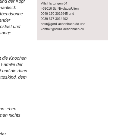
 und der Kopf
Villa Hartungen 64
mantisch
I-39016 St. Nikolaus/Ulten
e Abendsonne
0049 170 3019945 und
0039 377 3014402
ender
post@gerd-achenbach.de und
enslust und
.
kontakt@laura-achenbach.eu
ange ...
t die Knochen
 Familie der
 und die dann
otteskind, dem
ann: eben
 man nichts
der