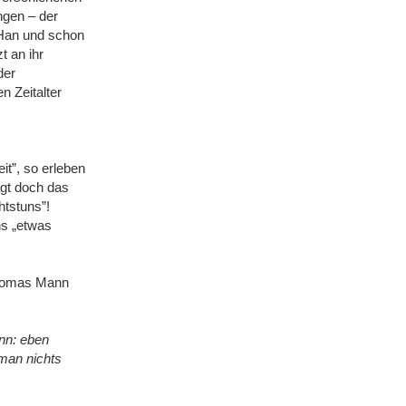
ngen ‒ der
 Han und schon
t an ihr
der
n Zeitalter
t”, so erleben
ägt doch das
htstuns”!
ns „etwas
Thomas Mann
ann: eben
 man nichts