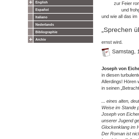
English
zur Feier roman
und frohgemut
Español
und wie all das im
Italiano
Nederlands
„Sprechen üb
Bibliographie
Archiv
ernst wird.
Samstag, 1
Joseph von Eiche
in diesen turbulen
Allerdings! Hören
in seinen „Betracht
... eines alten, de
Weise im Stande po
Joseph von Eichend
unserer Jugend gel
Glockenklang im H
Der Roman ist nic