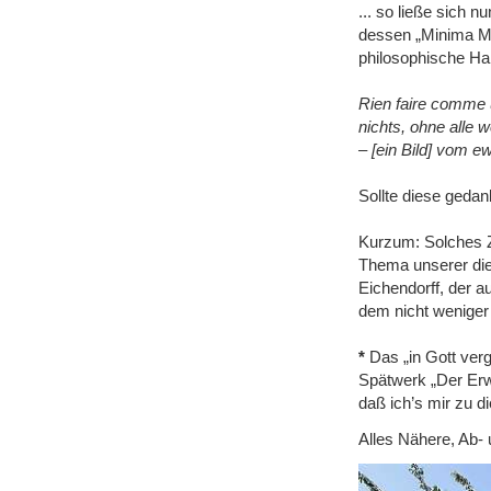
... so ließe sich 
dessen „Minima Mo
philosophische Ha
Rien faire comme u
nichts, ohne alle 
‒ [ein Bild] vom e
Sollte diese gedank
Kurzum: Solches Zu
Thema unserer di
Eichendorff, der a
dem nicht weniger
*
Das „in Gott verg
Spätwerk „Der Erwä
daß ich’s mir zu 
Alles Nähere, Ab-