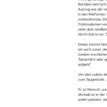
Büchlein wird sich
Auszug aus der ra
in den Weil’schen 
vorbestimmtes Zie
Frühmodernen verkü
unter dem neolibe
Nicht Gott ist tot.
Etwas kommt hinzu
wir auch sonst, de
soeben erschienen
Tatsächlich aber 
aufgeht”.
Um also zuletzt d
zum Taugenichts ..
Er ist Mensch, und
deshalb ist er der
weiter prästiert, a