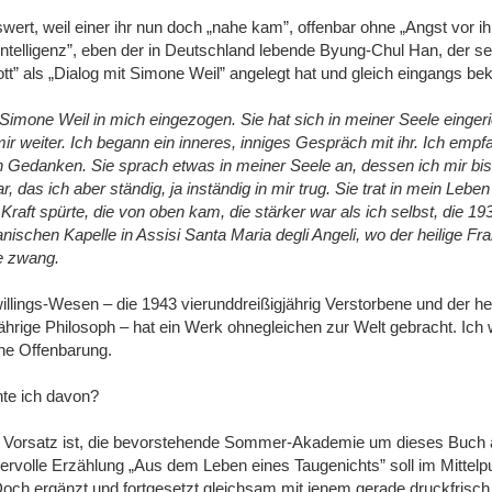
ert, weil einer ihr nun doch „nahe kam”, offenbar ohne „Angst vor ih
ntelligenz”, eben der in Deutschland lebende Byung-Chul Han, der se
t” als „Dialog mit Simone Weil” angelegt hat und gleich eingangs bek
t Simone Weil in mich eingezogen. Sie hat sich in meiner Seele eingeri
mir weiter. Ich begann ein inneres, inniges Gespräch mit ihr. Ich empfa
 Gedanken. Sie sprach etwas in meiner Seele an, dessen ich mir bis
 das ich aber ständig, ja inständig in mir trug. Sie trat in mein Leben i
 Kraft spürte, die von oben kam, die stärker war als ich selbst, die 1
nischen Kapelle in Assisi Santa Maria degli Angeli, wo der heilige Fra
ie zwang.
illings-Wesen ‒ die 1943 vierunddreißigjährig Verstorbene und der he
hrige Philosoph ‒ hat ein Werk ohnegleichen zur Welt gebracht. Ich
ine Offenbarung.
te ich davon?
 Vorsatz ist, die bevorstehende Sommer-Akademie um dieses Buch 
rvolle Erzählung „Aus dem Leben eines Taugenichts” soll im Mittelp
Doch ergänzt und fortgesetzt gleichsam mit jenem gerade druckfrisc