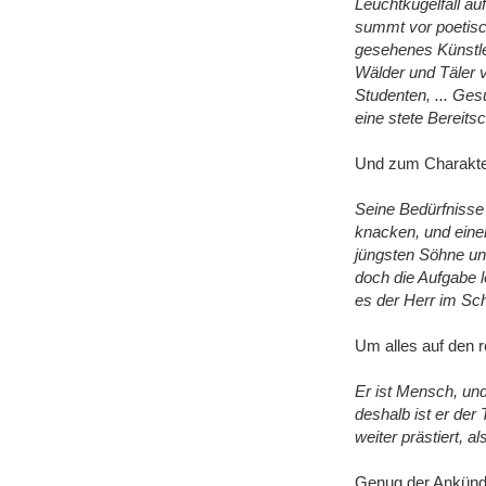
Leuchtkugelfall au
summt vor poetisch
gesehenes Künstler
Wälder und Täler 
Studenten, ... Gesu
eine stete Bereit
Und zum Charakter
Seine Bedürfnisse
knacken, und einem
jüngsten Söhne u
doch die Aufgabe l
es der Herr im Sch
Um alles auf den r
Er ist Mensch, und
deshalb ist er der
weiter prästiert, a
Genug der Ankündig