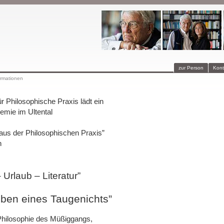
zur Person
Kont
ormationen
ür Philosophische Praxis lädt ein
mie im Ultental
us der Philosophischen Praxis”
n
 Urlaub – Literatur”
ben eines Taugenichts”
hilosophie des Müßiggangs,