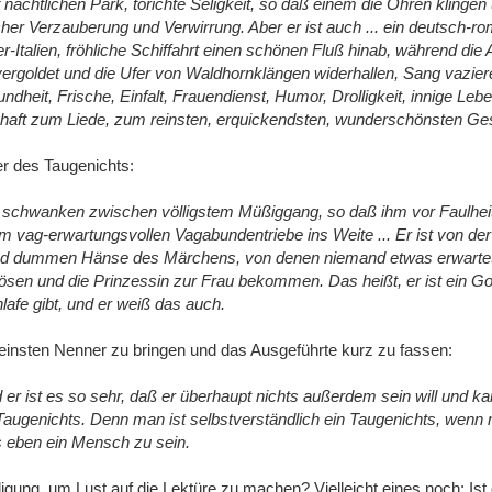
f nächtlichen Park, törichte Seligkeit, so daß einem die Ohren klingen
er Verzauberung und Verwirrung. Aber er ist auch ... ein deutsch-ro
-Italien, fröhliche Schiffahrt einen schönen Fluß hinab, während di
vergoldet und die Ufer von Waldhornklängen widerhallen, Sang vazier
ndheit, Frische, Einfalt, Frauendienst, Humor, Drolligkeit, innige Leb
schaft zum Liede, zum reinsten, erquickendsten, wunderschönsten Ges
 des Taugenichts:
 schwanken zwischen völligstem Müßiggang, so daß ihm vor Faulhei
 vag-erwartungsvollen Vagabundentriebe ins Weite ... Er ist von der
nd dummen Hänse des Märchens, von denen niemand etwas erwartet
ösen und die Prinzessin zur Frau bekommen. Das heißt, er ist ein G
lafe gibt, und er weiß das auch.
einsten Nenner zu bringen und das Ausgeführte kurz zu fassen:
 er ist es so sehr, daß er überhaupt nichts außerdem sein will und k
 Taugenichts. Denn man ist selbstverständlich ein Taugenichts, wenn
ls eben ein Mensch zu sein.
ung, um Lust auf die Lektüre zu machen? Vielleicht eines noch: Ist 