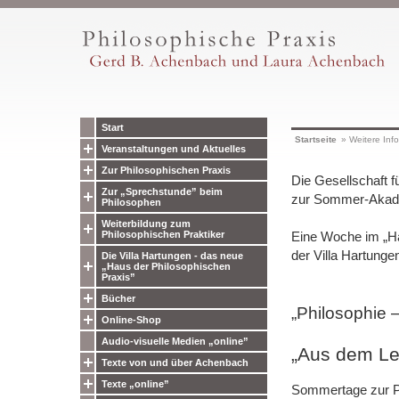
Start
Startseite
»
Weitere Inf
Veranstaltungen und Aktuelles
Zur Philosophischen Praxis
Die Gesellschaft f
Zur „Sprechstunde” beim
zur Sommer-Akade
Philosophen
Weiterbildung zum
Philosophischen Praktiker
Eine Woche im „Ha
der Villa Hartunge
Die Villa Hartungen - das neue
„Haus der Philosophischen
Praxis”
Bücher
„Philosophie –
Online-Shop
Audio-visuelle Medien „online”
„Aus dem Le
Texte von und über Achenbach
Texte „online”
Sommertage zur P