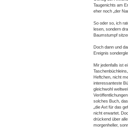
Taugenichts am En
eher noch „der Nar
So oder so, ich rat
lesen, sondern dra
Baumstumpf sitze
Doch dann und dana
Ereignis sonderglei
Mir jedenfalls ist 
Taschenbüchleins, 
Heftchen, nicht me
interessanteste B
gleichwohl weltwe
Veröffentlichunge
solches Buch, das
„die Axt für das g
nicht erwartet. Doch
drückend über all
morgenheller, sonn