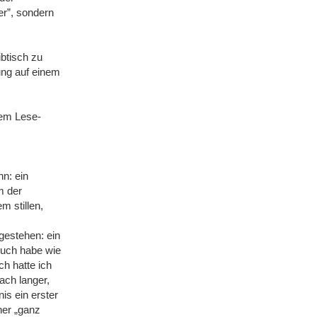
er”, sondern
ibtisch zu
ung auf einem
nem Lese-
n: ein
m der
em stillen,
gestehen: ein
Buch habe wie
ch hatte ich
nach langer,
is ein erster
ner „ganz