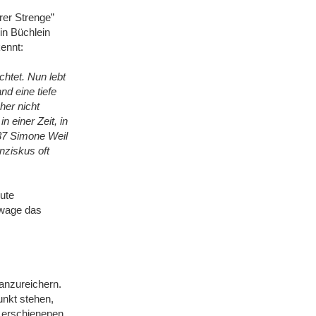
rer Strenge”
in Büchlein
ennt:
chtet. Nun lebt
nd eine tiefe
her nicht
n einer Zeit, in
937 Simone Weil
nziskus oft
ute
 wage das
anzureichern.
unkt stehen,
h erschienenen