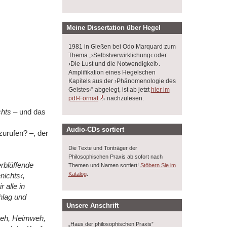
Meine Dissertation über Hegel
1981 in Gießen bei Odo Marquard zum
Thema „›Selbstverwirklichung‹ oder
›Die Lust und die Notwendigkeit‹.
Amplifikation eines Hegelschen
Kapitels aus der ›Phänomenologie des
Geistes‹” abgelegt, ist ab jetzt
hier im
pdf-Format
nachzulesen.
hts
‒ und das
Audio-CDs sortiert
urufen? ‒, der
Die Texte und Tonträger der
Philosophischen Praxis ab sofort nach
erblüffende
Themen und Namen sortiert!
Stöbern Sie im
.
Katalog
nichts‹,
 alle in
hlag und
Unsere Anschrift
weh, Heimweh,
„Haus der philosophischen Praxis”