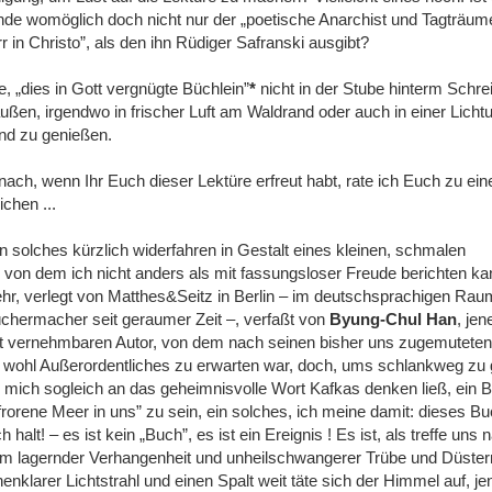
de womöglich doch nicht nur der „poetische Anarchist und Tagträum
r in Christo”, als den ihn Rüdiger Safranski ausgibt?
e, „dies in Gott vergnügte Büchlein”
*
nicht in der Stube hinterm Schre
ußen, irgendwo in frischer Luft am Waldrand oder auch in einer Licht
nd zu genießen.
ch, wenn Ihr Euch dieser Lektüre erfreut habt, rate ich Euch zu ei
chen ...
ein solches kürzlich widerfahren in Gestalt eines kleinen, schmalen
von dem ich nicht anders als mit fassungsloser Freude berichten kan
hr, verlegt von Matthes&Seitz in Berlin ‒ im deutschsprachigen Rau
üchermacher seit geraumer Zeit ‒, verfaßt von
Byung-Chul Han
, jen
it vernehmbaren Autor, von dem nach seinen bisher uns zugemuteten
n wohl Außerordentliches zu erwarten war, doch, ums schlankweg zu 
 mich sogleich an das geheimnisvolle Wort Kafkas denken ließ, ein 
efrorene Meer in uns” zu sein, ein solches, ich meine damit: dieses Bu
 halt! ‒ es ist kein „Buch”, es ist ein Ereignis ! Es ist, als treffe uns 
em lagernder Verhangenheit und unheilschwangerer Trübe und Düstern
enklarer Lichtstrahl und einen Spalt weit täte sich der Himmel auf, je