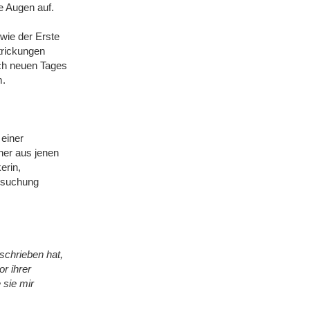
e Augen auf.
wie der Erste
trickungen
ich neuen Tages
m.
 einer
ner aus jenen
erin,
ersuchung
eschrieben hat,
or ihrer
 sie mir