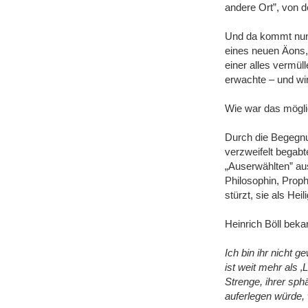
andere Ort”, von 
Und da kommt nun 
eines neuen Äons,
einer alles vermül
erwachte ‒ und wir
Wie war das mögl
Durch die Begegnun
verzweifelt begabt
„Auserwählten” aus
Philosophin, Proph
stürzt, sie als Hei
Heinrich Böll beka
Ich bin ihr nicht g
ist weit mehr als ‚
Strenge, ihrer sph
auferlegen würde, 