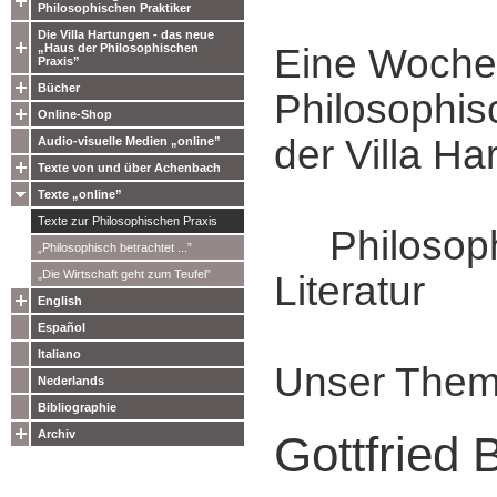
Philosophischen Praktiker
Die Villa Hartungen - das neue
„Haus der Philosophischen
Eine Woche
Praxis”
Bücher
Philosophis
Online-Shop
der Villa Ha
Audio-visuelle Medien „online”
Texte von und über Achenbach
Texte „online”
Texte zur Philosophischen Praxis
Philosophi
„Philosophisch betrachtet ...”
„Die Wirtschaft geht zum Teufel”
Literatur
English
Español
Italiano
Unser Them
Nederlands
Bibliographie
Archiv
Gottfried 