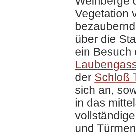
Weinberge 
Vegetation v
bezaubernd
über die Sta
ein Besuch
Laubengas
der
Schloß T
sich an, sow
in das mittel
vollständig
und Türmen