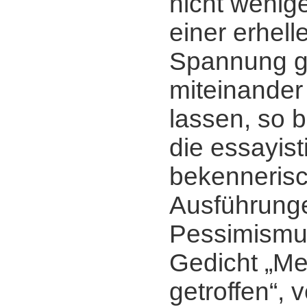
nicht wenige
einer erhel
Spannung g
miteinander
lassen, so 
die essayist
bekenneris
Ausführung
Pessimismu
Gedicht „M
getroffen“, 