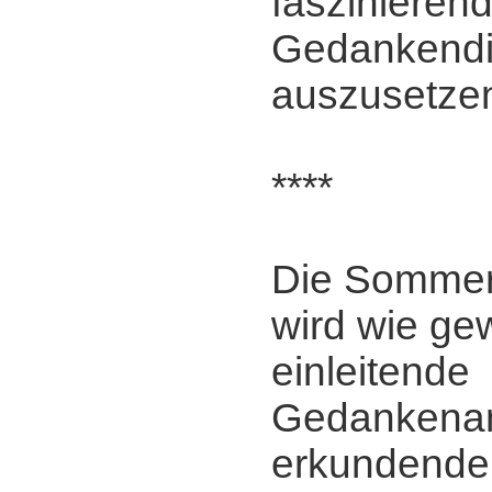
faszinieren
Gedankendi
auszusetze
****
Die Somme
wird wie ge
einleitende
Gedankena
erkundende