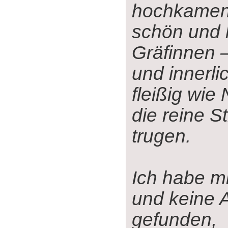
hochkamen,
schön und l
Gräfinnen 
und innerli
fleißig wie
die reine S
trugen.
Ich habe mi
und keine 
gefunden,