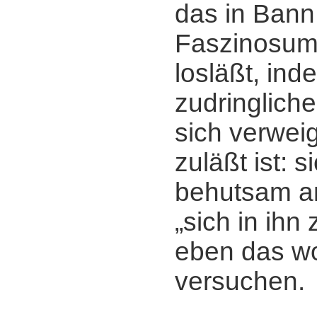
das in Bann
Faszinosum,
losläßt, ind
zudringliche
sich verwei
zuläßt ist: s
behutsam a
„sich in ihn
eben das wo
versuchen.