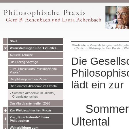
Start
Startseite
»
Veranstaltungen und Aktuell
Veranstaltungen und Aktuelles
»
Texte zur Philosophischen Praxis
»
Wei
Aktuelle Termine
Die Gesellsc
Die Freitag-Vorträge
Zum „Studienkurs Philosophische
Philosophis
Praxis”
Die philosophischen Reisen
lädt ein zur
Die Sommer-Akademie im Ultental
Sommer-Akademie im Ultental,
Organisatorisches
Das Absolvententreffen 2026
Sommer
Zur Philosophischen Praxis
Ultental
Zur „Sprechstunde” beim
Philosophen
Weiterbildung zum