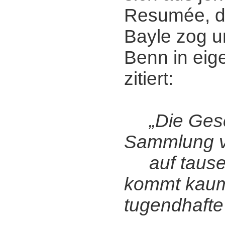
Resumée, da
Bayle zog u
Benn in eig
zitiert:
„Die Gesc
Sammlung v
auf tause
kommt kaum
tugendhafte 