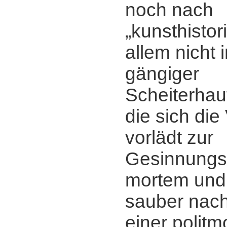
noch nach
„kunsthistor
allem nicht i
gängiger
Scheiterhau
die sich di
vorlädt zur
Gesinnungsk
mortem und 
sauber nac
einer politm