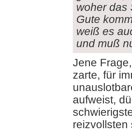
woher das 
Gute komm
weiß es au
und muß n
Jene Frage,
zarte, für i
unauslotbar
aufweist, dü
schwierigst
reizvollsten