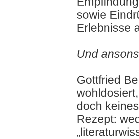
Empfindunge
sowie Eindr
Erlebnisse 
Und ansons
Gottfried Be
wohldosiert, 
doch keine
Rezept: we
„literaturwi