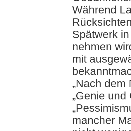
Während Lau
Rücksichten
Spätwerk in
nehmen wir
mit ausgew
bekanntmac
„Nach dem N
„Genie und 
„Pessimism
mancher Mar