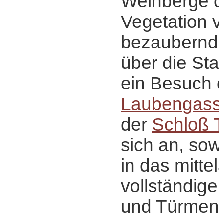
Weinberge 
Vegetation v
bezaubernd
über die Sta
ein Besuch
Laubengas
der
Schloß T
sich an, sow
in das mittel
vollständig
und Türmen