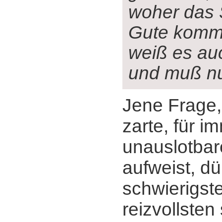
woher das 
Gute komm
weiß es au
und muß n
Jene Frage,
zarte, für i
unauslotbar
aufweist, dü
schwierigst
reizvollsten