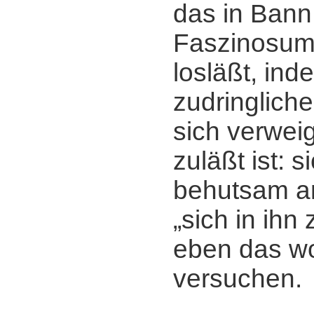
das in Bann
Faszinosum,
losläßt, ind
zudringliche
sich verwei
zuläßt ist: s
behutsam a
„sich in ihn
eben das wo
versuchen.