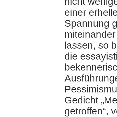
nicht wenige
einer erhel
Spannung g
miteinander
lassen, so 
die essayist
bekenneris
Ausführung
Pessimismu
Gedicht „M
getroffen“, 