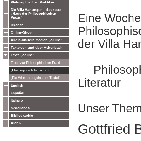
Philosophischen Praktiker
Die Villa Hartungen - das neue
„Haus der Philosophischen
Eine Woche
Praxis”
Bücher
Philosophis
Online-Shop
der Villa Ha
Audio-visuelle Medien „online”
Texte von und über Achenbach
Texte „online”
Texte zur Philosophischen Praxis
Philosophi
„Philosophisch betrachtet ...”
„Die Wirtschaft geht zum Teufel”
Literatur
English
Español
Italiano
Unser Them
Nederlands
Bibliographie
Archiv
Gottfried 