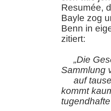
Resumée, da
Bayle zog u
Benn in eig
zitiert:
„Die Gesc
Sammlung v
auf tause
kommt kaum
tugendhafte 