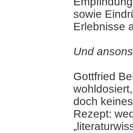
Empfindunge
sowie Eindr
Erlebnisse 
Und ansons
Gottfried Be
wohldosiert, 
doch keine
Rezept: we
„literaturwi