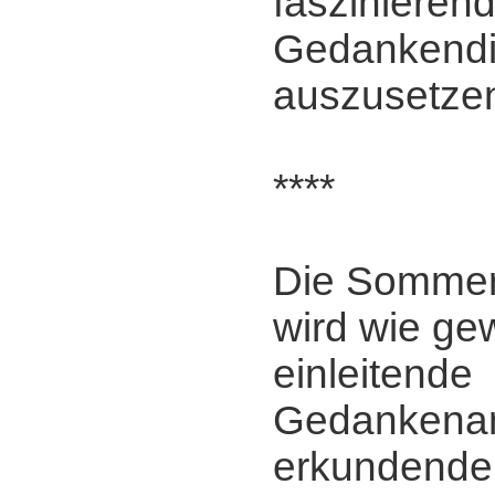
faszinieren
Gedankendi
auszusetze
****
Die Somme
wird wie ge
einleitende
Gedankena
erkundende