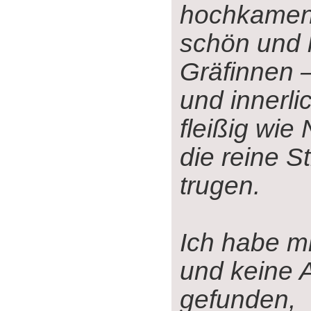
hochkamen,
schön und l
Gräfinnen 
und innerli
fleißig wie
die reine S
trugen.
Ich habe mi
und keine 
gefunden,