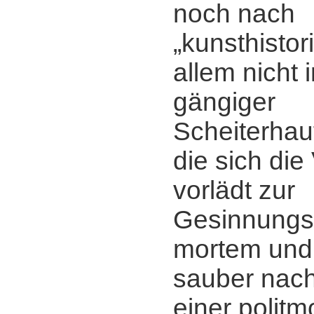
noch nach
„kunsthistor
allem nicht i
gängiger
Scheiterhau
die sich di
vorlädt zur
Gesinnungsk
mortem und 
sauber nac
einer politm