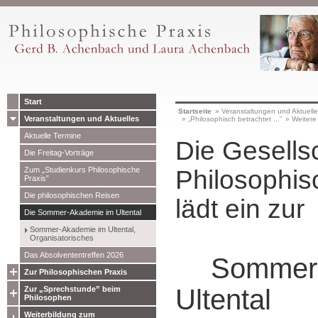
Start
Startseite
»
Veranstaltungen und Aktuell
Veranstaltungen und Aktuelles
»
„Philosophisch betrachtet ...”
»
Weitere
Aktuelle Termine
Die Gesellsc
Die Freitag-Vorträge
Zum „Studienkurs Philosophische
Philosophis
Praxis”
Die philosophischen Reisen
lädt ein zur
Die Sommer-Akademie im Ultental
Sommer-Akademie im Ultental,
Organisatorisches
Das Absolvententreffen 2026
Sommer
Zur Philosophischen Praxis
Ultental
Zur „Sprechstunde” beim
Philosophen
Weiterbildung zum