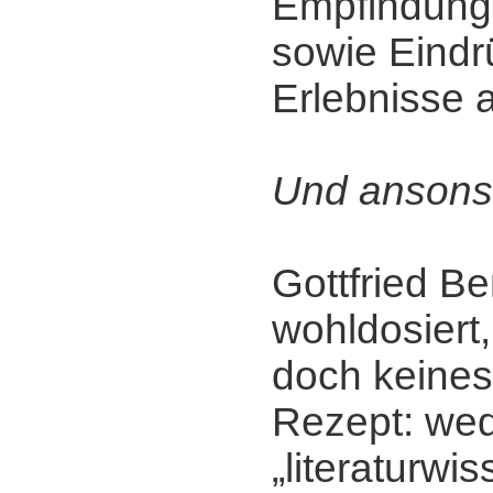
Empfindunge
sowie Eindr
Erlebnisse 
Und ansons
Gottfried Be
wohldosiert, 
doch keine
Rezept: we
„literaturwi