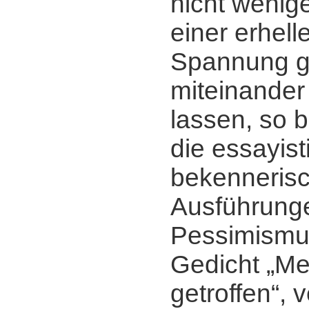
nicht wenige
einer erhel
Spannung g
miteinander
lassen, so 
die essayist
bekenneris
Ausführung
Pessimismu
Gedicht „M
getroffen“, 