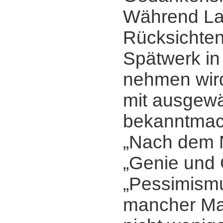
Während Lau
Rücksichten
Spätwerk in
nehmen wir
mit ausgew
bekanntmac
„Nach dem N
„Genie und 
„Pessimism
mancher Mar