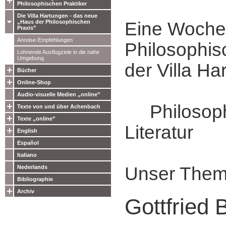
Philosophischen Praktiker
Die Villa Hartungen - das neue
„Haus der Philosophischen
Eine Woche
Praxis”
Anreise-Empfehlungen
Philosophis
Lohnende Ausflugziele in die nahe
Umgebung
der Villa Ha
Bücher
Online-Shop
Audio-visuelle Medien „online”
Philosophi
Texte von und über Achenbach
Texte „online”
Literatur
English
Español
Italiano
Unser Them
Nederlands
Bibliographie
Archiv
Gottfried 