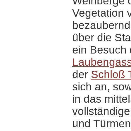
Weinberge 
Vegetation v
bezaubernd
über die Sta
ein Besuch
Laubengas
der
Schloß T
sich an, sow
in das mittel
vollständig
und Türmen