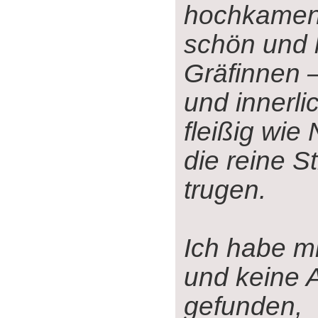
hochkamen,
schön und l
Gräfinnen 
und innerli
fleißig wie
die reine S
trugen.
Ich habe mi
und keine 
gefunden,