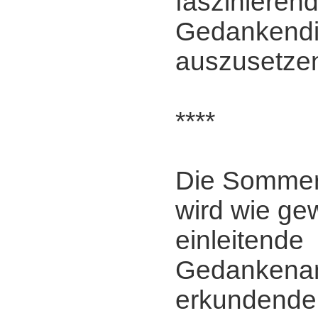
faszinieren
Gedankendi
auszusetze
****
Die Somme
wird wie ge
einleitende
Gedankena
erkundende