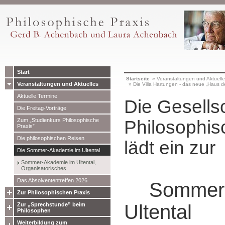
Start
Startseite
»
Veranstaltungen und Aktuell
Veranstaltungen und Aktuelles
»
Die Villa Hartungen - das neue „Haus d
Aktuelle Termine
Die Gesellsc
Die Freitag-Vorträge
Zum „Studienkurs Philosophische
Philosophis
Praxis”
Die philosophischen Reisen
lädt ein zur
Die Sommer-Akademie im Ultental
Sommer-Akademie im Ultental,
Organisatorisches
Das Absolvententreffen 2026
Sommer
Zur Philosophischen Praxis
Ultental
Zur „Sprechstunde” beim
Philosophen
Weiterbildung zum