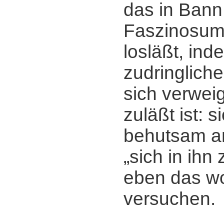
das in Bann
Faszinosum,
losläßt, ind
zudringliche
sich verwei
zuläßt ist: s
behutsam a
„sich in ihn
eben das wo
versuchen.