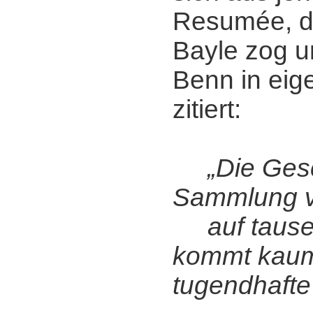
Resumée, da
Bayle zog u
Benn in eig
zitiert:
„Die Gesc
Sammlung v
auf tause
kommt kaum
tugendhafte 