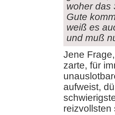
woher das 
Gute komm
weiß es au
und muß n
Jene Frage,
zarte, für i
unauslotbar
aufweist, dü
schwierigst
reizvollsten