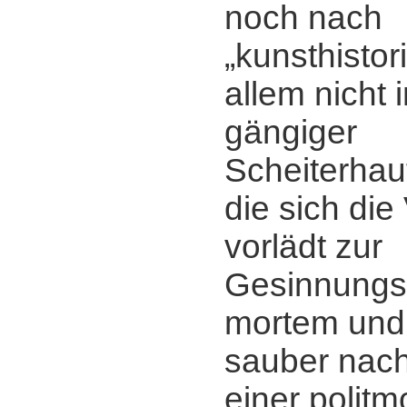
noch nach
„kunsthistor
allem nicht i
gängiger
Scheiterhau
die sich di
vorlädt zur
Gesinnungsk
mortem und 
sauber nac
einer politm