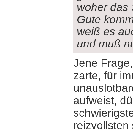
woher das 
Gute komm
weiß es au
und muß n
Jene Frage,
zarte, für i
unauslotbar
aufweist, dü
schwierigst
reizvollsten