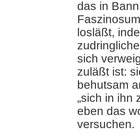
das in Bann
Faszinosum,
losläßt, ind
zudringliche
sich verwei
zuläßt ist: s
behutsam a
„sich in ihn
eben das wo
versuchen.