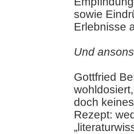
Empfindunge
sowie Eindr
Erlebnisse 
Und ansons
Gottfried Be
wohldosiert, 
doch keine
Rezept: we
„literaturwi