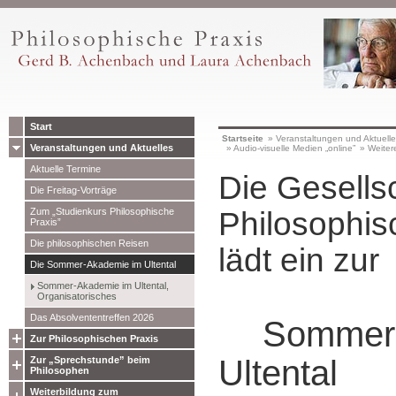
Start
Startseite
»
Veranstaltungen und Aktuell
Veranstaltungen und Aktuelles
»
Audio-visuelle Medien „online”
»
Weiter
Aktuelle Termine
Die Gesellsc
Die Freitag-Vorträge
Zum „Studienkurs Philosophische
Philosophis
Praxis”
Die philosophischen Reisen
lädt ein zur
Die Sommer-Akademie im Ultental
Sommer-Akademie im Ultental,
Organisatorisches
Das Absolvententreffen 2026
Sommer
Zur Philosophischen Praxis
Ultental
Zur „Sprechstunde” beim
Philosophen
Weiterbildung zum