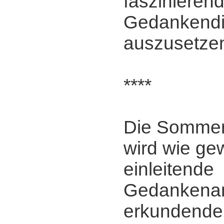
faszinieren
Gedankendi
auszusetze
****
Die Somme
wird wie ge
einleitende
Gedankena
erkundende