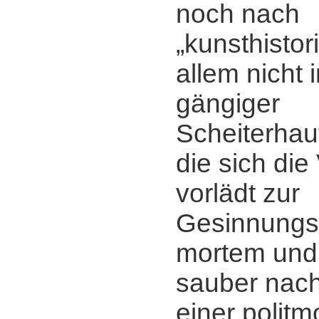
noch nach
„kunsthistor
allem nicht i
gängiger
Scheiterhau
die sich di
vorlädt zur
Gesinnungsk
mortem und 
sauber nac
einer politm