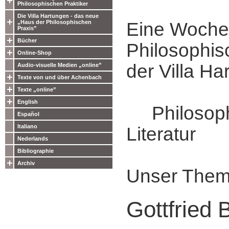
Philosophischen Praktiker
Die Villa Hartungen - das neue
„Haus der Philosophischen
Eine Woche
Praxis”
Bücher
Philosophis
Online-Shop
der Villa Ha
Audio-visuelle Medien „online”
Texte von und über Achenbach
Texte „online”
English
Philosophi
Español
Italiano
Literatur
Nederlands
Bibliographie
Archiv
Unser Them
Gottfried 