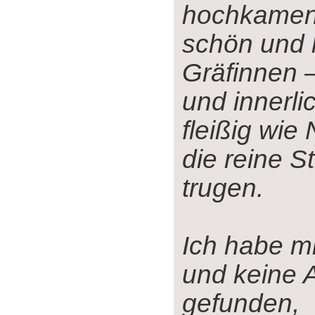
hochkamen,
schön und l
Gräfinnen 
und innerli
fleißig wie
die reine S
trugen.
Ich habe mi
und keine 
gefunden,