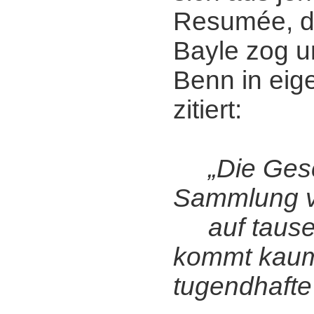
Resumée, da
Bayle zog u
Benn in eig
zitiert:
„Die Gesc
Sammlung v
auf tause
kommt kaum
tugendhafte 