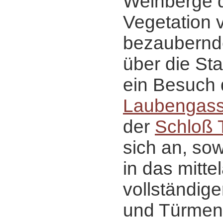
Weinberge 
Vegetation v
bezaubernd
über die Sta
ein Besuch
Laubengas
der
Schloß T
sich an, sow
in das mittel
vollständig
und Türmen