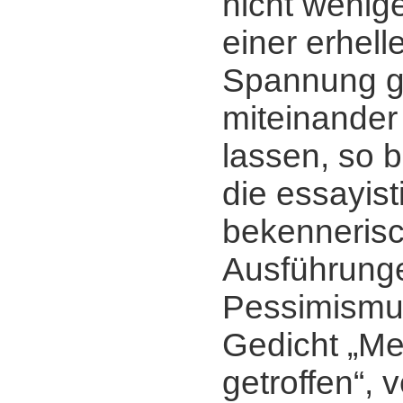
nicht wenige
einer erhel
Spannung g
miteinander
lassen, so 
die essayist
bekenneris
Ausführung
Pessimismu
Gedicht „M
getroffen“, 