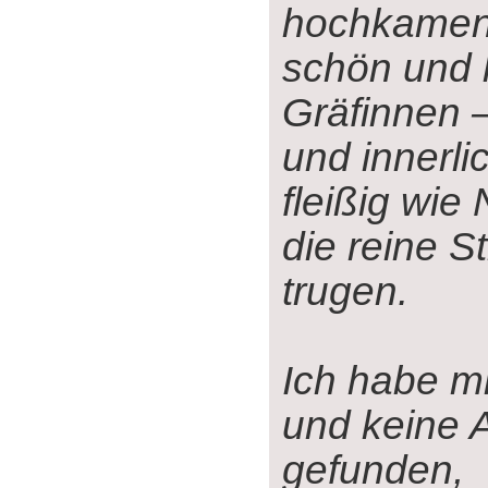
hochkamen,
schön und l
Gräfinnen 
und innerli
fleißig wie
die reine S
trugen.
Ich habe mi
und keine 
gefunden,