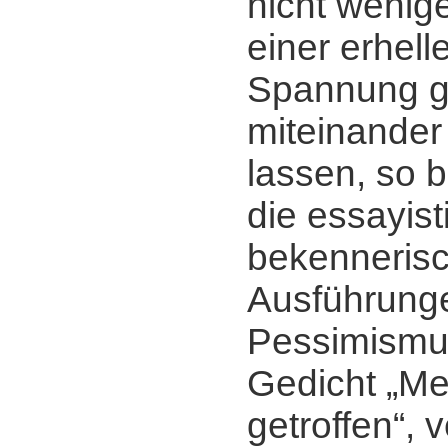
nicht wenige
einer erhel
Spannung g
miteinander
lassen, so 
die essayist
bekenneris
Ausführung
Pessimismu
Gedicht „M
getroffen“, 