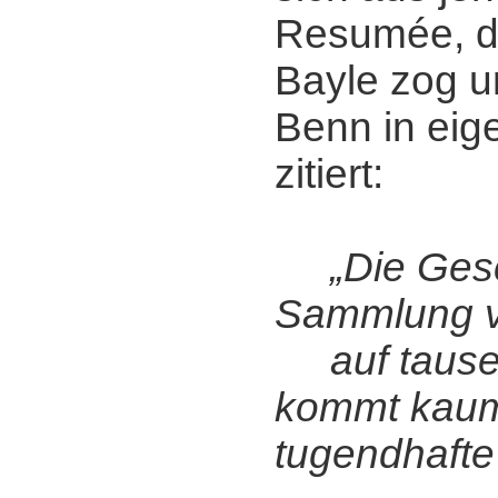
Resumée, da
Bayle zog u
Benn in eig
zitiert:
„Die Gesc
Sammlung v
auf tause
kommt kaum
tugendhafte 