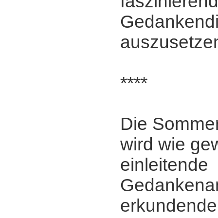
faszinieren
Gedankendi
auszusetze
****
Die Somme
wird wie ge
einleitende
Gedankena
erkundende