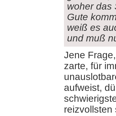
woher das 
Gute komm
weiß es au
und muß n
Jene Frage,
zarte, für i
unauslotbar
aufweist, dü
schwierigst
reizvollsten