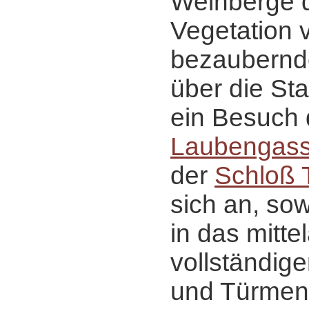
Weinberge 
Vegetation v
bezaubernd
über die Sta
ein Besuch
Laubengas
der
Schloß T
sich an, sow
in das mittel
vollständig
und Türmen