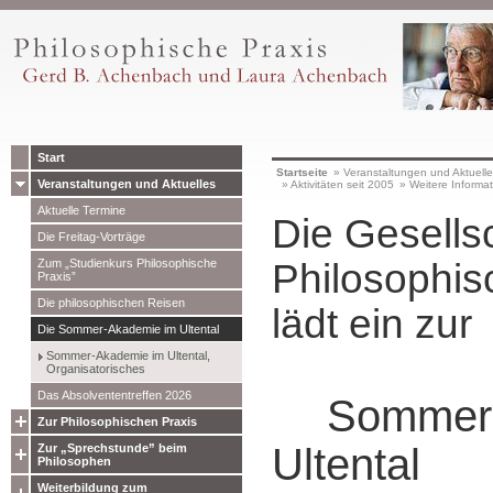
Start
Startseite
»
Veranstaltungen und Aktuell
Veranstaltungen und Aktuelles
»
Aktivitäten seit 2005
»
Weitere Informa
Aktuelle Termine
Die Gesellsc
Die Freitag-Vorträge
Zum „Studienkurs Philosophische
Philosophis
Praxis”
Die philosophischen Reisen
lädt ein zur
Die Sommer-Akademie im Ultental
Sommer-Akademie im Ultental,
Organisatorisches
Das Absolvententreffen 2026
Sommer
Zur Philosophischen Praxis
Ultental
Zur „Sprechstunde” beim
Philosophen
Weiterbildung zum