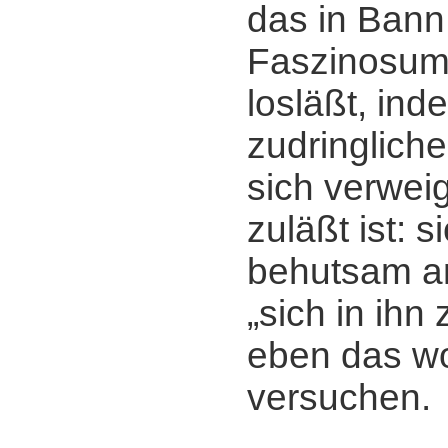
das in Bann
Faszinosum,
losläßt, ind
zudringliche
sich verwei
zuläßt ist: s
behutsam a
„sich in ihn
eben das wo
versuchen.