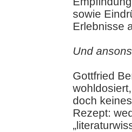
Empfindunge
sowie Eindr
Erlebnisse 
Und ansons
Gottfried Be
wohldosiert, 
doch keine
Rezept: we
„literaturwi