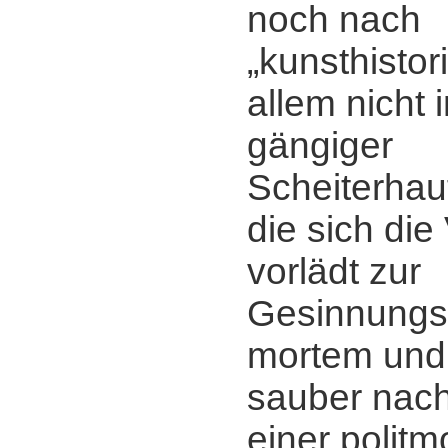
noch nach
„kunsthistor
allem nicht i
gängiger
Scheiterhau
die sich di
vorlädt zur
Gesinnungsk
mortem und 
sauber nac
einer politm