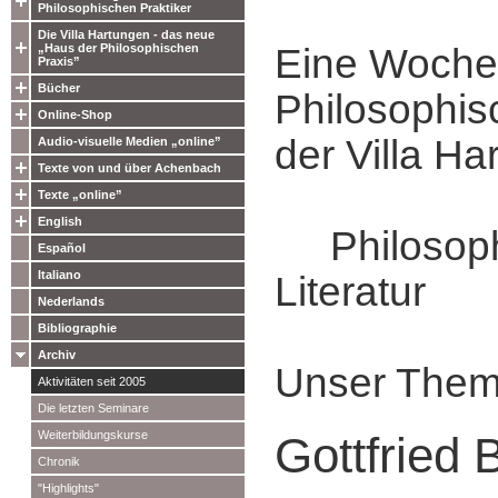
Philosophischen Praktiker
Die Villa Hartungen - das neue
„Haus der Philosophischen
Eine Woche
Praxis”
Bücher
Philosophis
Online-Shop
der Villa Ha
Audio-visuelle Medien „online”
Texte von und über Achenbach
Texte „online”
English
Philosophi
Español
Italiano
Literatur
Nederlands
Bibliographie
Archiv
Unser Them
Aktivitäten seit 2005
Die letzten Seminare
Weiterbildungskurse
Gottfried 
Chronik
"Highlights"