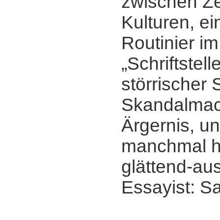
zwischen Ze
Kulturen, ei
Routinier i
„Schriftstelle
störrischer 
Skandalmac
Ärgernis, u
manchmal h
glättend-au
Essayist: S