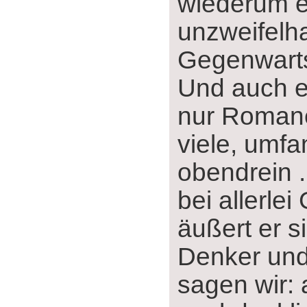
wiederum e
unzweifelh
Gegenwarts
Und auch er
nur Romane
viele, umfa
obendrein .
bei allerle
äußert er s
Denker und
sagen wir: 