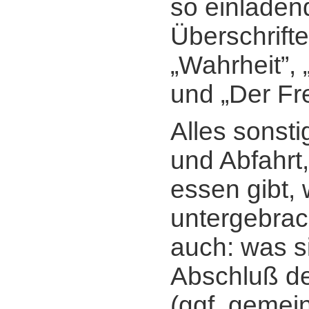
so einladen
Überschrift
„Wahrheit”, „
und „Der Fre
Alles sonsti
und Abfahrt
essen gibt, 
untergebrac
auch: was s
Abschluß d
(ggf. gemei