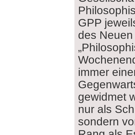
Philosophi
GPP jeweil
des Neuen 
„Philosophi
Wochenende
immer ein
Gegenwart
gewidmet wa
nur als Schri
sondern vo
Rang als E