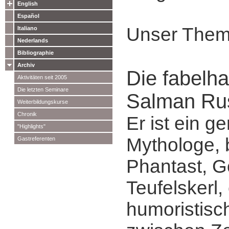
English
Español
Unser Them
Italiano
Nederlands
Bibliographie
Archiv
Die fabelha
Aktivitäten seit 2005
Die letzten Seminare
Salman Ru
Weiterbildungskurse
Chronik
Er ist ein g
"Highlights"
Mythologe, 
Gastreferenten
Phantast, G
Teufelskerl,
humoristisc