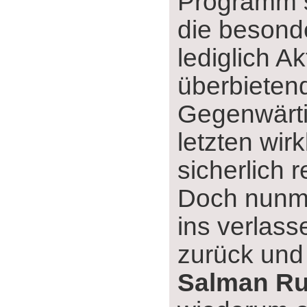
Programm s
die besonde
lediglich Ak
überbieten
Gegenwärti
letzten wir
sicherlich r
Doch nunme
ins verlass
zurück und 
Salman Ru