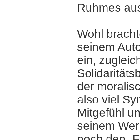
Ruhmes aus
Wohl brach
seinem Autor
ein, zugleic
Solidarität
der moralis
also viel S
Mitgefühl un
seinem Wer
noch den „F