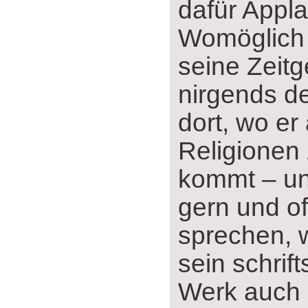
dafür Appla
Womöglich 
seine Zeit
nirgends de
dort, wo er 
Religionen
kommt ‒ u
gern und of
sprechen, w
sein schrift
Werk auch r