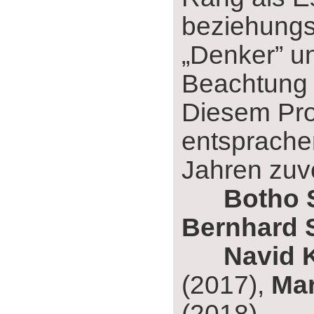
beziehung
„Denker” u
Beachtung 
Diesem Prof
entsprache
Jahren zuv
Botho 
Bernhard 
Navid 
(2017),
Mar
(2018),