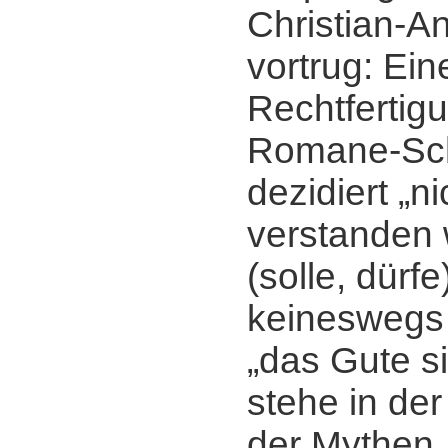
Christian-A
vortrug: Ein
Rechtfertig
Romane-Sch
dezidiert „n
verstanden
(solle, dürf
keineswegs 
„das Gute si
stehe in der
der Mythen