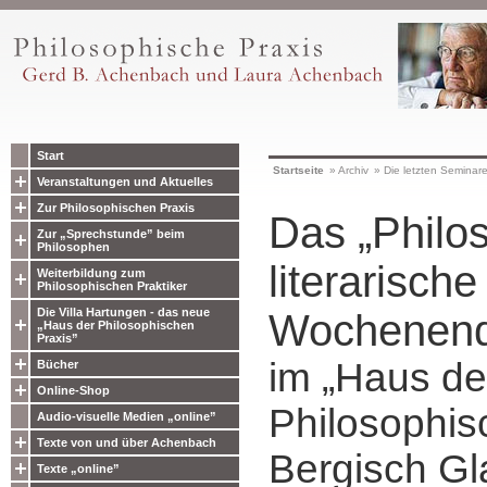
Start
Startseite
»
Archiv
»
Die letzten Seminar
Veranstaltungen und Aktuelles
Zur Philosophischen Praxis
Das „Philo
Zur „Sprechstunde” beim
Philosophen
literarisch
Weiterbildung zum
Philosophischen Praktiker
Die Villa Hartungen - das neue
Wochenen
„Haus der Philosophischen
Praxis”
im „Haus de
Bücher
Online-Shop
Philosophis
Audio-visuelle Medien „online”
Texte von und über Achenbach
Bergisch Gl
Texte „online”