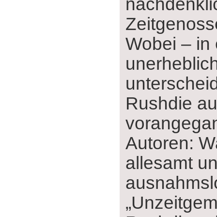
nachdenkli
Zeitgenoss
Wobei ‒ in 
unerheblic
unterscheid
Rushdie au
vorangega
Autoren: W
allesamt u
ausnahmsl
„Unzeitgemä