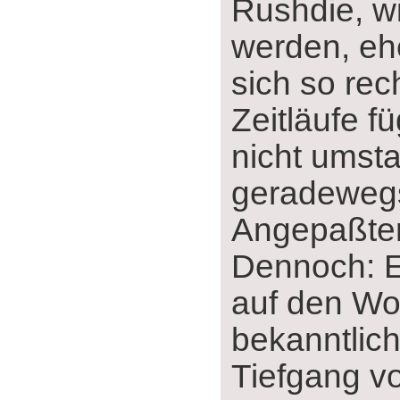
Rushdie, w
werden, ehe
sich so rech
Zeitläufe f
nicht umst
geradewegs
Angepaßter
Dennoch: 
auf den Wo
bekanntlic
Tiefgang vo