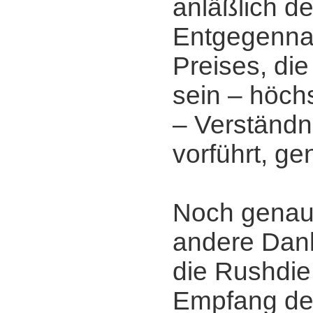
anläßlich de
Entgegenn
Preises, di
sein ‒ höchs
‒ Verständni
vorführt, g
Noch genaue
andere Dank
die Rushdie
Empfang de