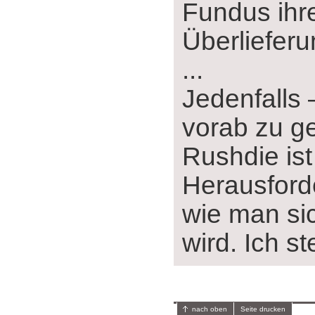
Fundus ihr
Überliefer
...
Jedenfalls 
vorab zu g
Rushdie ist
Herausford
wie man si
wird. Ich st
nach oben
Seite drucken