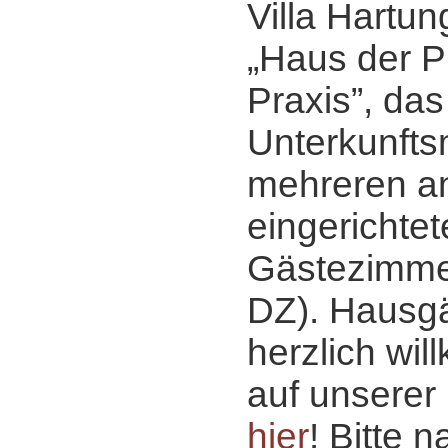
Villa Hartun
„Haus der P
Praxis”, das
Unterkunfts
mehreren a
eingerichte
Gästezimmer
DZ). Hausgä
herzlich wi
auf unserer 
hier
! Bitte 