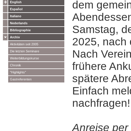
dem gemei
English
Español
Abendessen
Italiano
Nederlands
Samstag, de
Bibliographie
Archiv
2025, nach 
Aktivitäten seit 2005
Nach Verein
Die letzten Seminare
Weiterbildungskurse
frühere Ank
Chronik
"Highlights"
spätere Abr
Gastreferenten
Einfach me
nachfragen!
Anreise per 