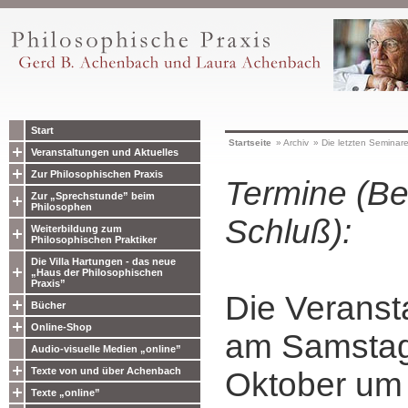
Start
Startseite
»
Archiv
»
Die letzten Seminar
Veranstaltungen und Aktuelles
Zur Philosophischen Praxis
Termine (Be
Zur „Sprechstunde” beim
Philosophen
Schluß):
Weiterbildung zum
Philosophischen Praktiker
Die Villa Hartungen - das neue
„Haus der Philosophischen
Praxis”
Die Veranst
Bücher
Online-Shop
am Samstag
Audio-visuelle Medien „online”
Texte von und über Achenbach
Oktober um 
Texte „online”