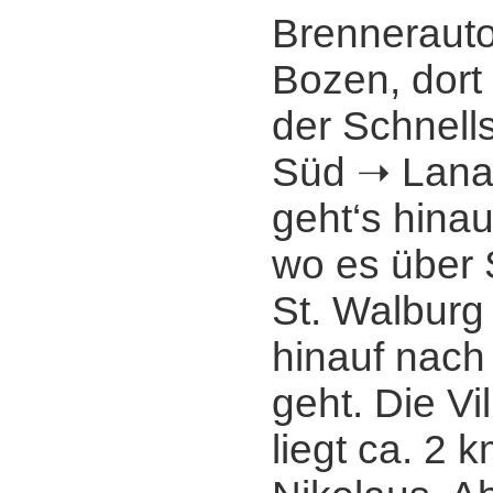
Brenneraut
Bozen, dort
der Schnell
Süd ➝ Lana,
geht‘s hinauf
wo es über 
St. Walburg 
hinauf nach
geht. Die Vi
liegt ca. 2 k