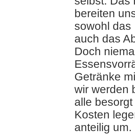
selbst. Das 
bereiten u
sowohl das 
auch das A
Doch niem
Essensvorrä
Getränke mi
wir werden b
alle besorgt
Kosten lege
anteilig um.