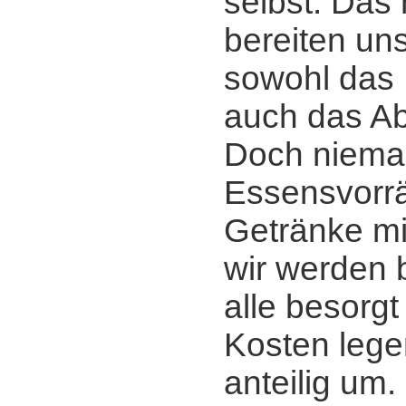
selbst. Das 
bereiten u
sowohl das 
auch das A
Doch niem
Essensvorrä
Getränke mi
wir werden b
alle besorgt
Kosten lege
anteilig um.