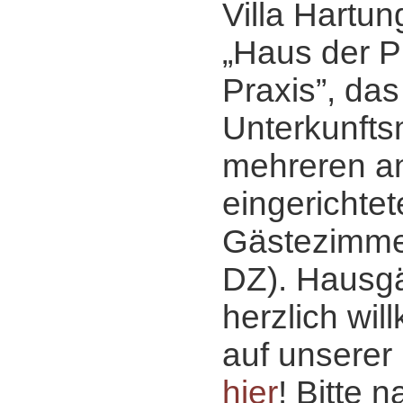
Villa Hartun
„Haus der P
Praxis”, das
Unterkunfts
mehreren a
eingerichte
Gästezimmer
DZ). Hausgä
herzlich wi
auf unserer 
hier
! Bitte 