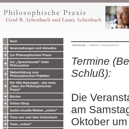
Start
Startseite
»
Weitere Informationen
Veranstaltungen und Aktuelles
Zur Philosophischen Praxis
Termine (Be
Zur „Sprechstunde” beim
Philosophen
Schluß):
Weiterbildung zum
Philosophischen Praktiker
Die Villa Hartungen - das neue
„Haus der Philosophischen
Praxis”
Die Veranst
Bücher
Online-Shop
am Samstag
Audio-visuelle Medien „online”
Texte von und über Achenbach
Oktober um 
Texte „online”