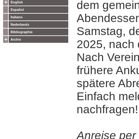
dem gemei
English
Español
Abendessen
Italiano
Nederlands
Samstag, de
Bibliographie
Archiv
2025, nach 
Nach Verein
frühere Ank
spätere Abr
Einfach me
nachfragen!
Anreise per 