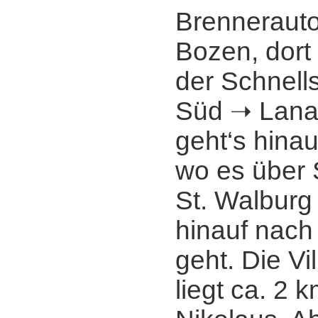
Brenneraut
Bozen, dort
der Schnell
Süd ➝ Lana,
geht‘s hinauf
wo es über 
St. Walburg 
hinauf nach
geht. Die Vi
liegt ca. 2 k