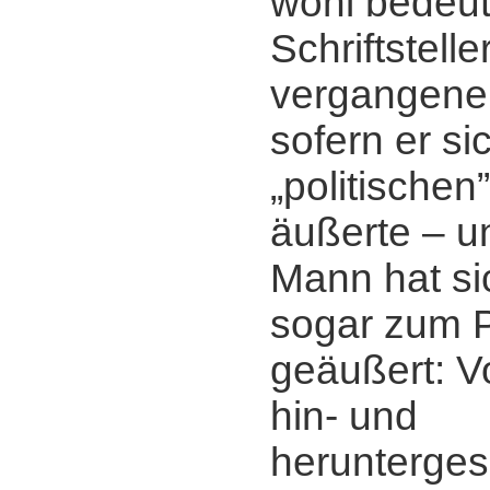
wohl bedeu
Schriftstelle
vergangene
sofern er si
„politischen
äußerte ‒ 
Mann hat sic
sogar zum P
geäußert: V
hin- und
herunterge