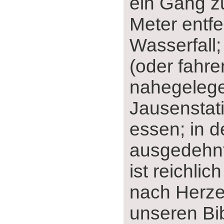
ein Gang z
Meter entfe
Wasserfall;
(oder fahre
nahegeleg
Jausenstati
essen; in d
ausgedehnt
ist reichlic
nach Herze
unseren Bib