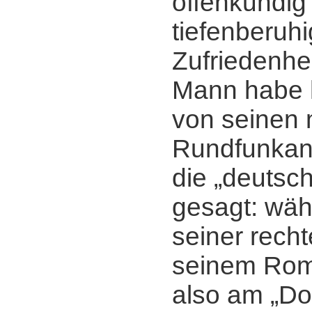
offenkundig
tiefenberuhi
Zufriedenhe
Mann habe h
von seinen 
Rundfunkan
die „deutsc
gesagt: wäh
seiner rech
seinem Rom
also am „Do