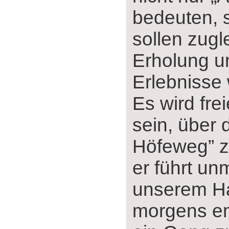
bedeuten, 
sollen zugl
Erholung u
Erlebnisse
Es wird fre
sein, über 
Höfeweg” z
er führt un
unserem Ha
morgens em