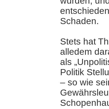
wurden, un
entschiede
Schaden.
Stets hat T
alledem dar
als „Unpolit
Politik Stel
‒ so wie sei
Gewährsleu
Schopenhau