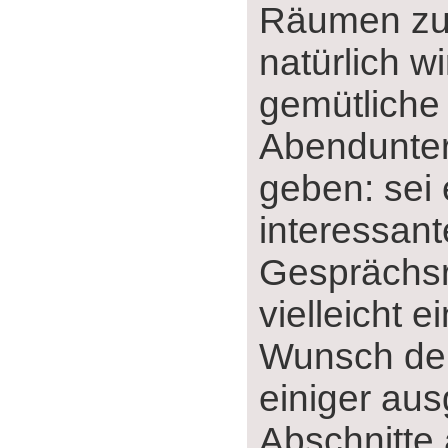
Räumen zu 
natürlich w
gemütliche
Abendunter
geben: sei 
interessant
Gesprächs
vielleicht e
Wunsch der
einiger au
Abschnitte