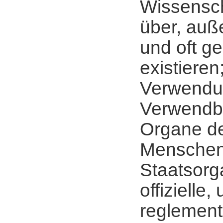
Wissensch
über, auß
und oft g
existieren
Verwendu
Verwendba
Organe d
Menscheng
Staatsorg
offizielle,
reglementi