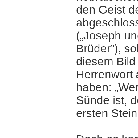
den Geist d
abgeschloss
(„Joseph un
Brüder”), sol
diesem Bild 
Herrenwort 
haben: „We
Sünde ist, 
ersten Stein