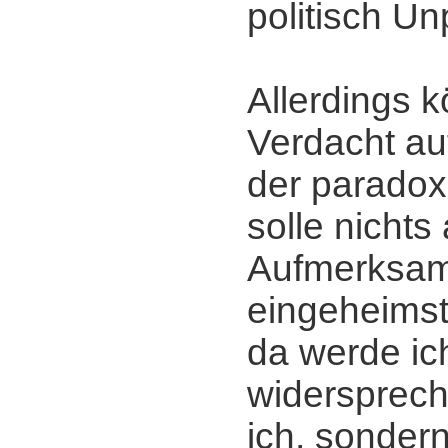
politisch Un
Allerdings 
Verdacht a
der paradoxe
solle nichts 
Aufmerksam
eingeheims
da werde ic
widersprech
ich, sonder