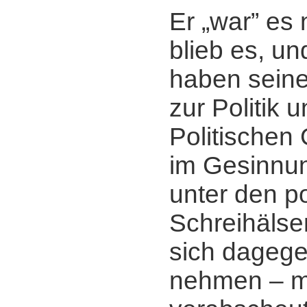
Er „war” es n
blieb es, u
haben sein
zur Politik 
Politischen 
im Gesinnu
unter den po
Schreihälse
sich dagegen
nehmen ‒ m