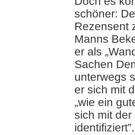
Doch es ko
schöner: De
Rezensent z
Manns Beke
er als „Wan
Sachen Dem
unterwegs se
er sich mit 
„wie ein gut
sich mit der
identifiziert”.