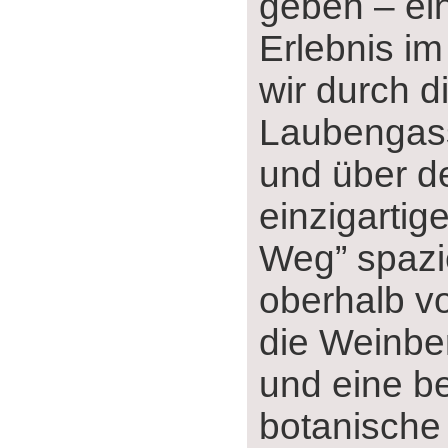
geben ‒ ei
Erlebnis im
wir durch 
Laubengass
und über d
einzigartig
Weg” spazi
oberhalb v
die Weinber
und eine be
botanische 