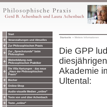
Start
Startseite
»
Weitere Informationen
Veranstaltungen und Aktuelles
Zur Philosophischen Praxis
Die GPP lud
Zur „Sprechstunde” beim
Philosophen
diesjährigen
Weiterbildung zum
Philosophischen Praktiker
Akademie im
Die Villa Hartungen - das neue
„Haus der Philosophischen
Praxis”
Ultental:
Bücher
Online-Shop
Audio-visuelle Medien „online”
Texte von und über Achenbach
Texte „online”