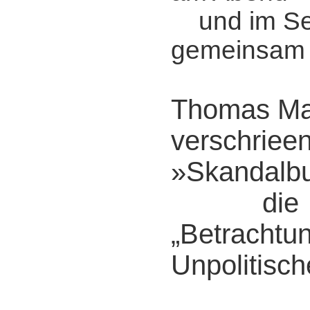
und im Se
gemeinsam m
Thomas Man
verschriee
»Skandalbu
die
„Betrachtu
Unpolitisch