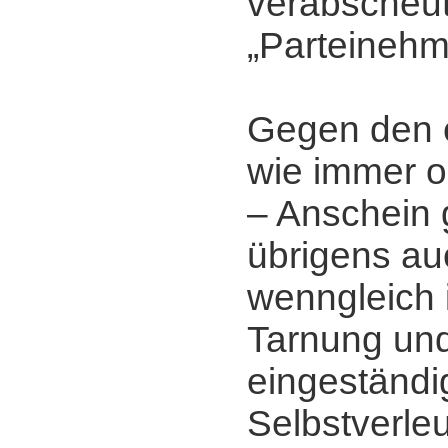
verabscheu
„Parteineh
Gegen den 
wie immer o
‒ Anschein g
übrigens au
wenngleich i
Tarnung un
eingeständi
Selbstverle