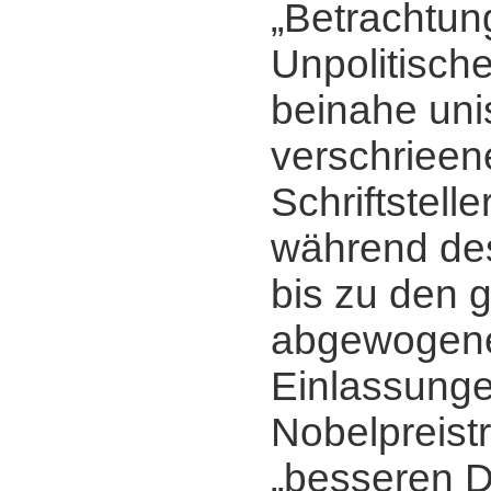
„Betrachtun
Unpolitisch
beinahe un
verschrieen
Schriftstell
während des
bis zu den 
abgewogen
Einlassung
Nobelpreist
„besseren D