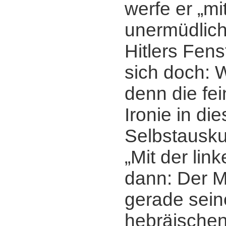
werfe er „mi
unermüdlich
Hitlers Fens
sich doch: 
denn die fei
Ironie in die
Selbstausku
„Mit der link
dann: Der M
gerade sein
hebräischen