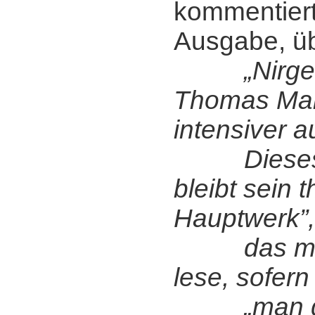
kommentiert
Ausgabe, ü
„Nirg
Thomas Man
intensiver a
Dieses B
bleibt sein 
Hauptwerk”,
das man 
lese, sofern
„man d