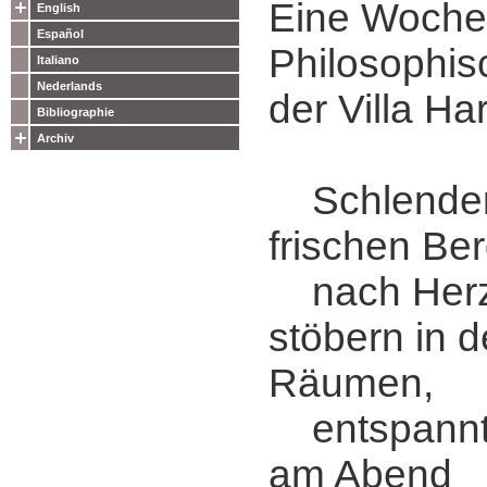
Eine Woche
English
Español
Philosophis
Italiano
Nederlands
der Villa Ha
Bibliographie
Archiv
Schlendern
frischen Ber
nach Herz
stöbern in d
Räumen,
entspannt
am Abend