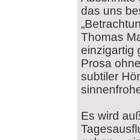
das uns bes
„Betrachtun
Thomas M
einzigartig
Prosa ohne
subtiler H
sinnenfrohe
Es wird au
Tagesausfl