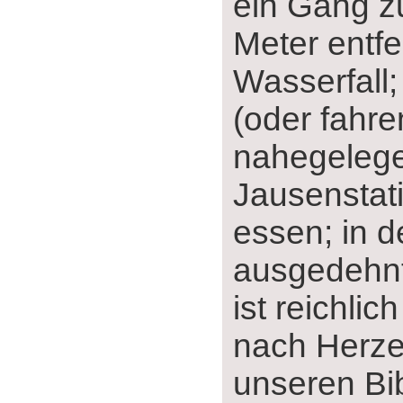
ein Gang z
Meter entfe
Wasserfall;
(oder fahre
nahegeleg
Jausenstati
essen; in d
ausgedehnt
ist reichlic
nach Herze
unseren Bib