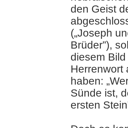
den Geist d
abgeschloss
(„Joseph un
Brüder”), sol
diesem Bild 
Herrenwort 
haben: „We
Sünde ist, 
ersten Stein