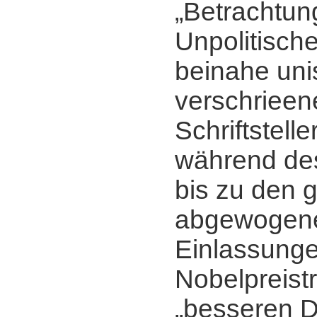
„Betrachtun
Unpolitisch
beinahe un
verschrieen
Schriftstell
während des
bis zu den 
abgewogen
Einlassung
Nobelpreist
„besseren D