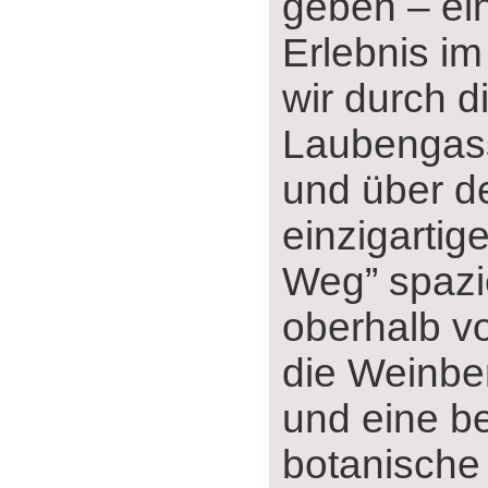
geben ‒ ei
Erlebnis im
wir durch 
Laubengass
und über d
einzigartig
Weg” spazi
oberhalb v
die Weinber
und eine be
botanische 