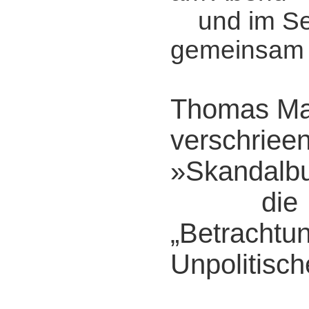
und im Se
gemeinsam m
Thomas Man
verschriee
»Skandalbu
die
„Betrachtu
Unpolitisch