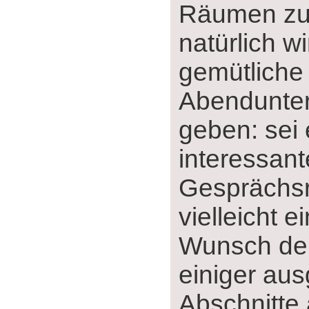
Räumen zu 
natürlich w
gemütliche
Abendunter
geben: sei 
interessant
Gesprächs
vielleicht e
Wunsch der
einiger au
Abschnitte