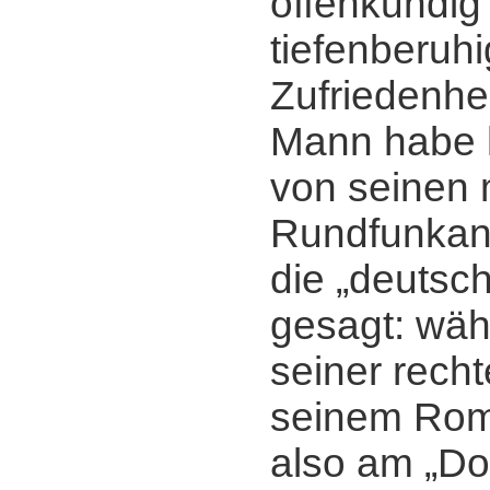
offenkundig
tiefenberuhi
Zufriedenhe
Mann habe h
von seinen 
Rundfunkan
die „deutsc
gesagt: wäh
seiner rech
seinem Rom
also am „Do