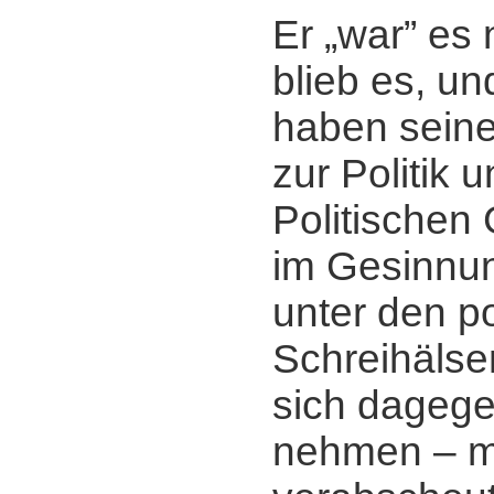
Er „war” es n
blieb es, u
haben sein
zur Politik 
Politischen 
im Gesinnu
unter den po
Schreihälse
sich dagegen
nehmen ‒ m