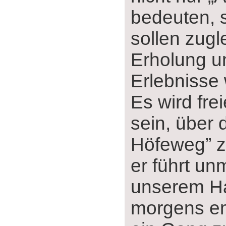
bedeuten, 
sollen zugl
Erholung u
Erlebnisse
Es wird fre
sein, über 
Höfeweg” z
er führt un
unserem Ha
morgens em