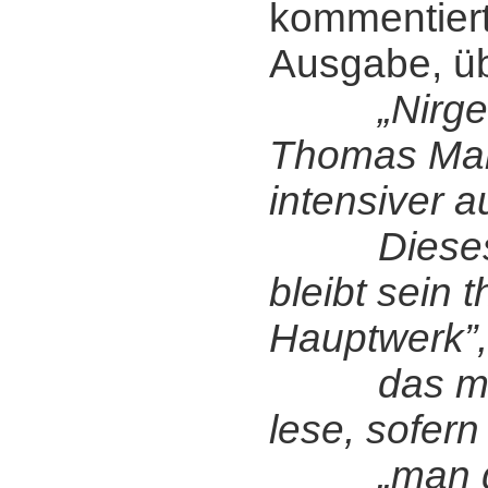
kommentiert
Ausgabe, ü
„Nirg
Thomas Man
intensiver a
Dieses B
bleibt sein 
Hauptwerk”,
das man 
lese, sofern
„man d