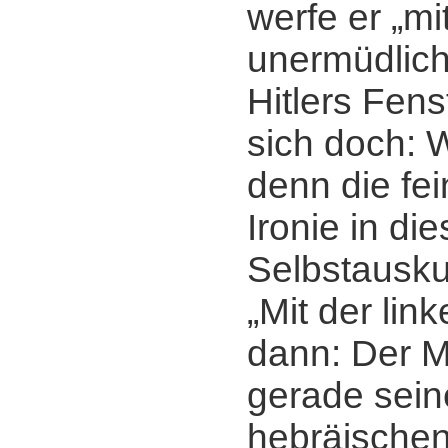
werfe er „mi
unermüdlich
Hitlers Fens
sich doch: 
denn die fei
Ironie in die
Selbstausku
„Mit der link
dann: Der M
gerade sein
hebräischen