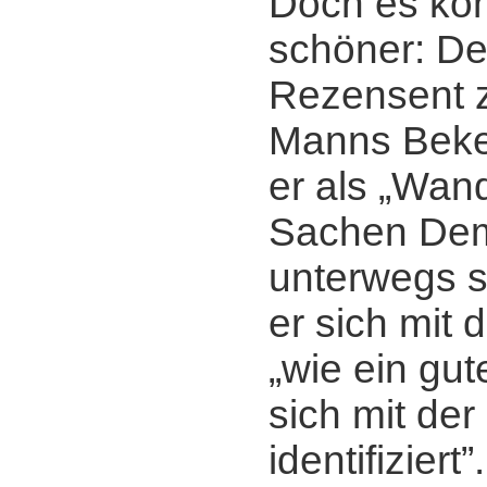
Doch es ko
schöner: De
Rezensent z
Manns Beke
er als „Wan
Sachen Dem
unterwegs se
er sich mit 
„wie ein gut
sich mit der
identifiziert”.