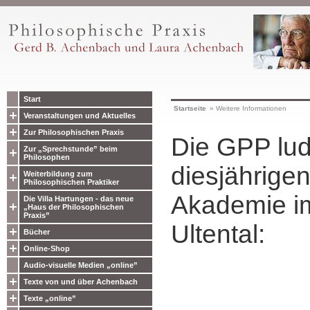
Start
Startseite
»
Weitere Informationen
Veranstaltungen und Aktuelles
Zur Philosophischen Praxis
Die GPP lud
Zur „Sprechstunde” beim
Philosophen
diesjährigen
Weiterbildung zum
Philosophischen Praktiker
Akademie im
Die Villa Hartungen - das neue
„Haus der Philosophischen
Praxis”
Ultental:
Bücher
Online-Shop
Audio-visuelle Medien „online”
Texte von und über Achenbach
Texte „online”