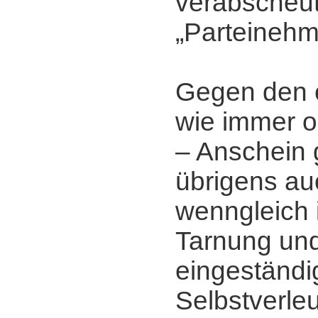
verabscheu
„Parteineh
Gegen den 
wie immer o
‒ Anschein g
übrigens au
wenngleich i
Tarnung un
eingeständi
Selbstverle