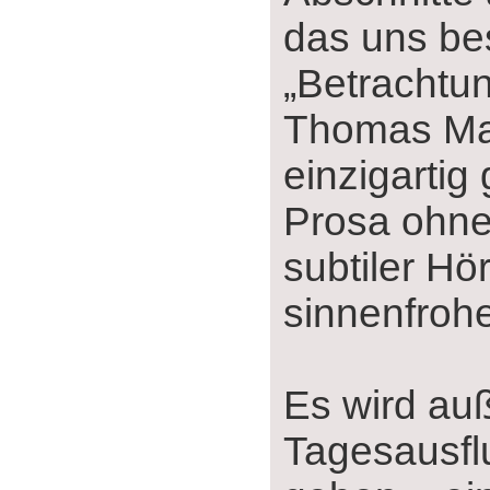
das uns bes
„Betrachtun
Thomas M
einzigartig
Prosa ohne
subtiler H
sinnenfrohe
Es wird au
Tagesausfl