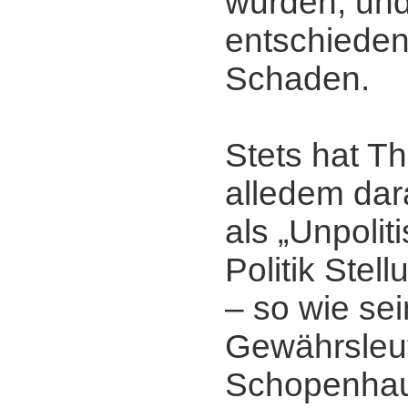
wurden, un
entschiede
Schaden.
Stets hat T
alledem dar
als „Unpolit
Politik Stel
‒ so wie sei
Gewährsleu
Schopenhau