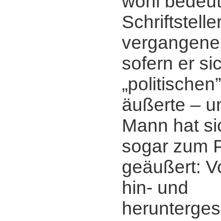
wohl bedeu
Schriftstelle
vergangene
sofern er si
„politischen
äußerte ‒ 
Mann hat sic
sogar zum P
geäußert: V
hin- und
herunterge