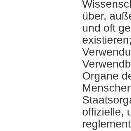
Wissensch
über, auß
und oft g
existieren
Verwendu
Verwendba
Organe d
Menscheng
Staatsorg
offizielle,
reglementi