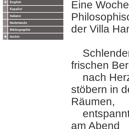
Eine Woche
English
Español
Philosophis
Italiano
Nederlands
der Villa Ha
Bibliographie
Archiv
Schlendern
frischen Ber
nach Herz
stöbern in d
Räumen,
entspannt
am Abend