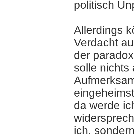
politisch Un
Allerdings 
Verdacht a
der paradoxe
solle nichts 
Aufmerksam
eingeheims
da werde ic
widersprech
ich, sonder