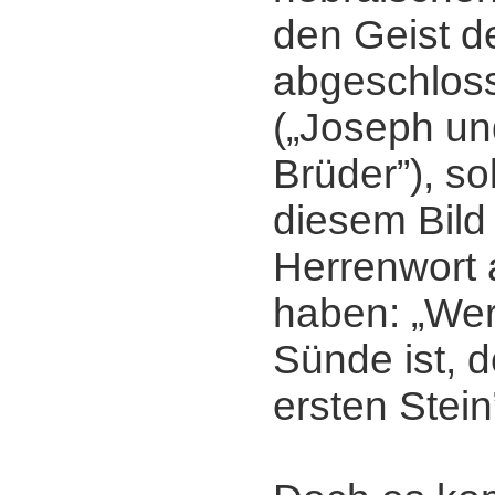
den Geist d
abgeschloss
(„Joseph un
Brüder”), sol
diesem Bild 
Herrenwort 
haben: „We
Sünde ist, 
ersten Stein