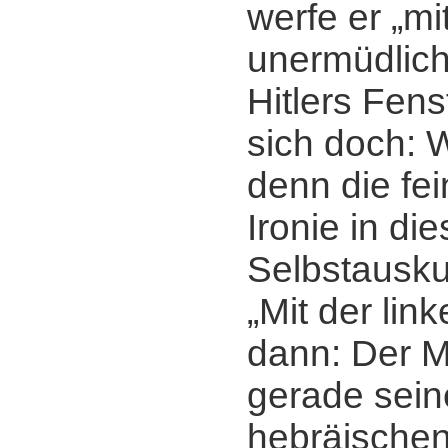
werfe er „mi
unermüdlich
Hitlers Fens
sich doch: 
denn die fei
Ironie in die
Selbstausku
„Mit der link
dann: Der M
gerade sein
hebräischen