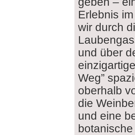
geben ‒ ei
Erlebnis im
wir durch 
Laubengass
und über d
einzigartig
Weg” spazi
oberhalb v
die Weinber
und eine be
botanische 