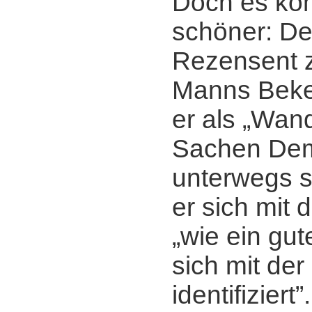
Doch es ko
schöner: De
Rezensent z
Manns Beke
er als „Wan
Sachen Dem
unterwegs se
er sich mit 
„wie ein gut
sich mit der
identifiziert”.