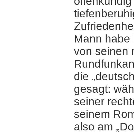
offenkundig
tiefenberuhi
Zufriedenhe
Mann habe h
von seinen 
Rundfunkan
die „deutsc
gesagt: wäh
seiner rech
seinem Rom
also am „Do