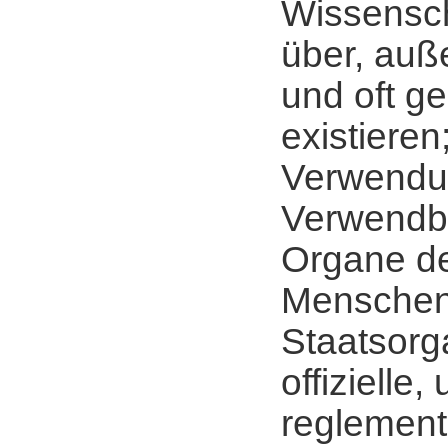
Wissensch
über, auß
und oft g
existieren
Verwendu
Verwendba
Organe d
Menscheng
Staatsorg
offizielle,
reglementi