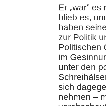
Er „war” es n
blieb es, u
haben sein
zur Politik 
Politischen 
im Gesinnu
unter den po
Schreihälse
sich dagegen
nehmen ‒ m