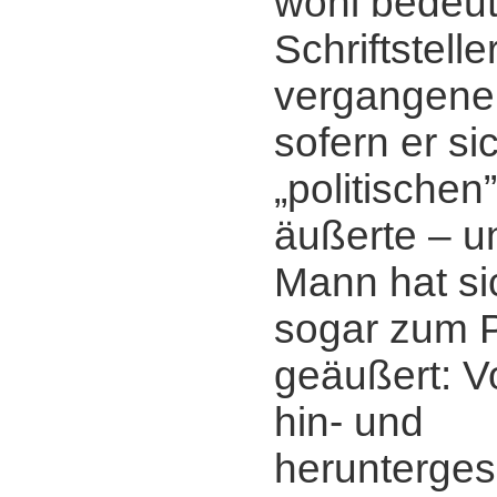
wohl bedeu
Schriftstelle
vergangene
sofern er si
„politischen
äußerte ‒ 
Mann hat sic
sogar zum P
geäußert: V
hin- und
herunterge