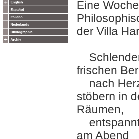
Eine Woche
English
Español
Philosophis
Italiano
Nederlands
der Villa Ha
Bibliographie
Archiv
Schlendern
frischen Ber
nach Herz
stöbern in d
Räumen,
entspannt
am Abend