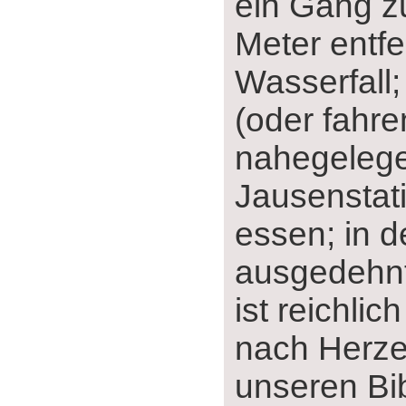
ein Gang z
Meter entfe
Wasserfall;
(oder fahre
nahegeleg
Jausenstati
essen; in d
ausgedehnt
ist reichlic
nach Herze
unseren Bib