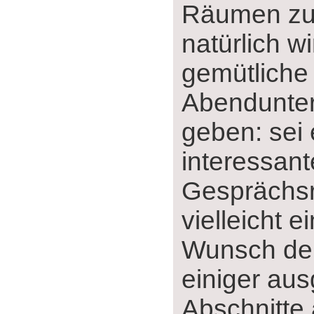
Räumen zu 
natürlich w
gemütliche
Abendunter
geben: sei 
interessant
Gesprächs
vielleicht e
Wunsch der
einiger au
Abschnitte