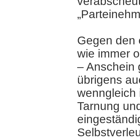
verabscheu
„Parteineh
Gegen den 
wie immer o
‒ Anschein g
übrigens au
wenngleich i
Tarnung un
eingeständi
Selbstverle