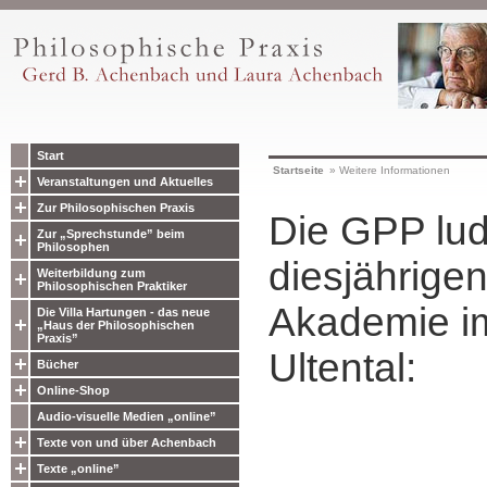
Start
Startseite
»
Weitere Informationen
Veranstaltungen und Aktuelles
Zur Philosophischen Praxis
Die GPP lud
Zur „Sprechstunde” beim
Philosophen
diesjährigen
Weiterbildung zum
Philosophischen Praktiker
Akademie im
Die Villa Hartungen - das neue
„Haus der Philosophischen
Praxis”
Ultental:
Bücher
Online-Shop
Audio-visuelle Medien „online”
Texte von und über Achenbach
Texte „online”