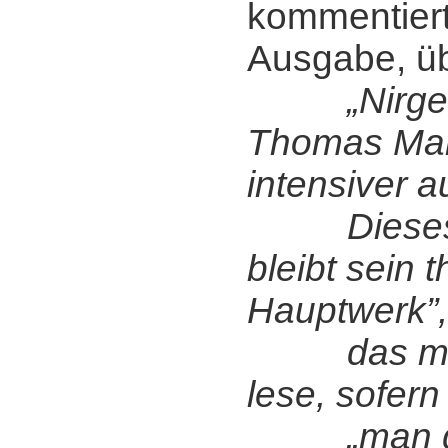
kommentiert
Ausgabe, ü
„Nirg
Thomas Man
intensiver a
Dieses B
bleibt sein 
Hauptwerk”,
das man 
lese, sofern
„man d