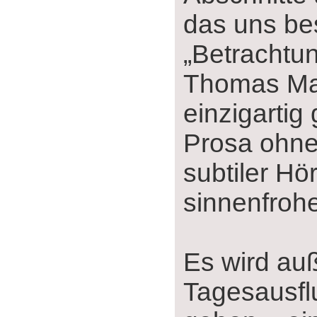
das uns bes
„Betrachtun
Thomas M
einzigartig
Prosa ohne
subtiler H
sinnenfrohe
Es wird au
Tagesausfl