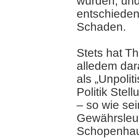
wurden, un
entschiede
Schaden.
Stets hat T
alledem dar
als „Unpolit
Politik Stel
‒ so wie sei
Gewährsleu
Schopenhau