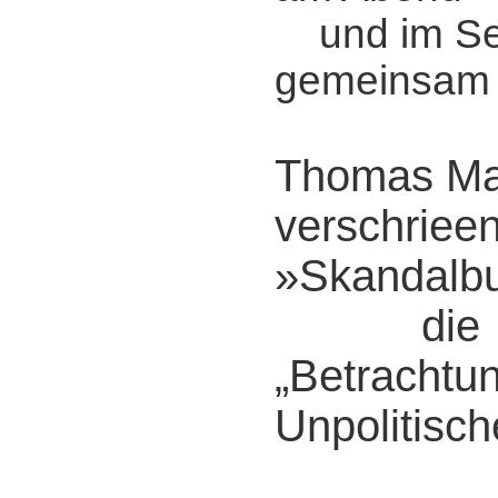
und im Se
gemeinsam m
Thomas Man
verschriee
»Skandalbu
die
„Betrachtu
Unpolitisch