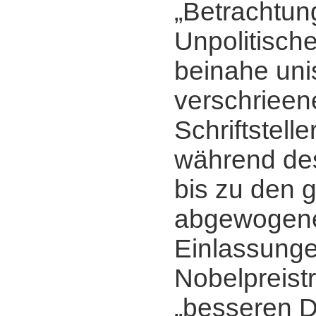
„Betrachtun
Unpolitisch
beinahe un
verschrieen
Schriftstell
während des
bis zu den 
abgewogen
Einlassung
Nobelpreist
„besseren D