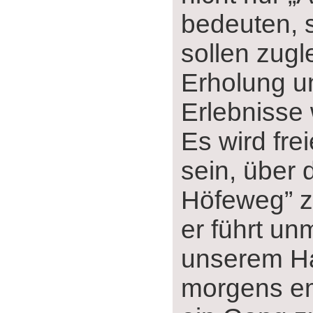
bedeuten, 
sollen zugl
Erholung u
Erlebnisse
Es wird fre
sein, über 
Höfeweg” z
er führt un
unserem Ha
morgens em