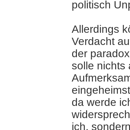
politisch Un
Allerdings 
Verdacht a
der paradoxe
solle nichts 
Aufmerksam
eingeheims
da werde ic
widersprech
ich, sonder