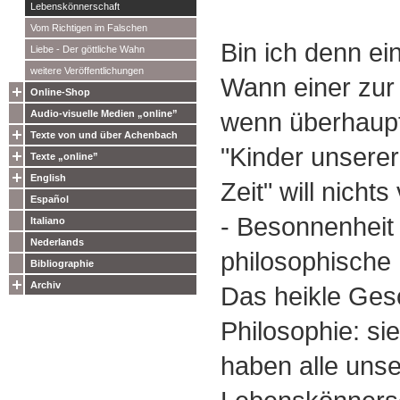
Lebenskönnerschaft
Vom Richtigen im Falschen
Bin ich denn ei
Liebe - Der göttliche Wahn
weitere Veröffentlichungen
Wann einer zur 
Online-Shop
wenn überhaupt 
Audio-visuelle Medien „online”
Texte von und über Achenbach
"Kinder unserer 
Texte „online”
English
Zeit" will nicht
Español
- Besonnenheit
Italiano
Nederlands
philosophische 
Bibliographie
Archiv
Das heikle Ges
Philosophie: sie
haben alle unser