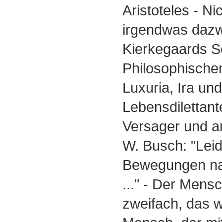
Aristoteles - Ni
irgendwas dazw
Kierkegaards Sc
Philosophischen
Luxuria, Ira un
Lebensdilettant
Versager und a
W. Busch: "Leid
Bewegungen nac
..." - Der Mens
zweifach, das w