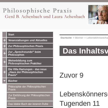
Start
Startseite
»
Bücher
»
Lebenskönnerscha
Veranstaltungen und Aktuelles
Zur Philosophischen Praxis
Das Inhaltsv
Zur „Sprechstunde” beim
Philosophen
Weiterbildung zum
Philosophischen Praktiker
Die Villa Hartungen - das neue
„Haus der Philosophischen
Zuvor 9
Praxis”
Bücher
Philosophie der Philosophischen
Praxis
Lebenskönnersc
Zur Einführung der Philosophischen
Praxis
Tugenden 11
Das kleine Buch der inneren Ruhe