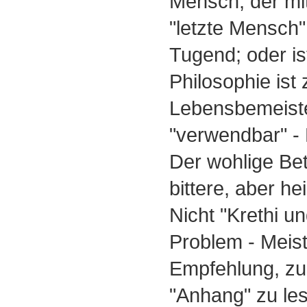
Mensch, der mit 
"letzte Mensch"
Tugend; oder is
Philosophie ist 
Lebensbemeiste
"verwendbar" -
Der wohlige Be
bittere, aber h
Nicht "Krethi un
Problem - Meis
Empfehlung, zu
"Anhang" zu le