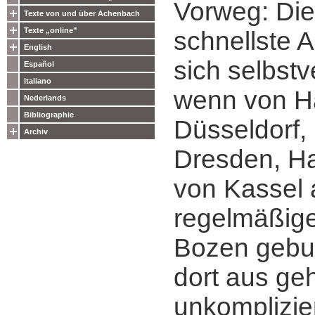
Vorweg: Die
Texte von und über Achenbach
Texte „online”
schnellste 
English
sich selbstv
Español
Italiano
wenn von H
Nederlands
Bibliographie
Düsseldorf, 
Archiv
Dresden, H
von Kassel 
regelmäßig
Bozen gebuc
dort aus ge
unkomplizie