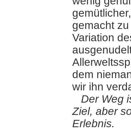
wenig genuß
gemütlicher,
gemacht zu 
Variation de
ausgenudel
Allerweltss
dem nieman
wir ihn verd
Der Weg is
Ziel, aber s
Erlebnis.