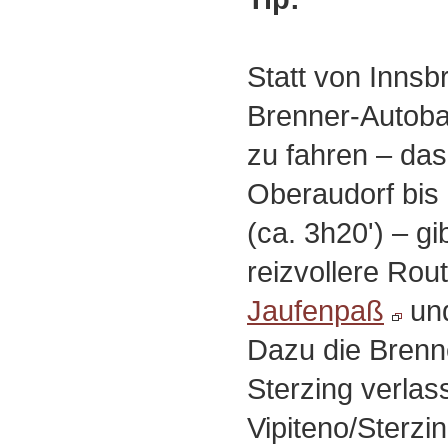
Statt von Innsb
Brenner-Autoba
zu fahren ‒ da
Oberaudorf bis 
(ca. 3h20') ‒ gi
reizvollere Rou
Jaufenpaß
und
Dazu die Brenn
Sterzing verlas
Vipiteno/Sterzi