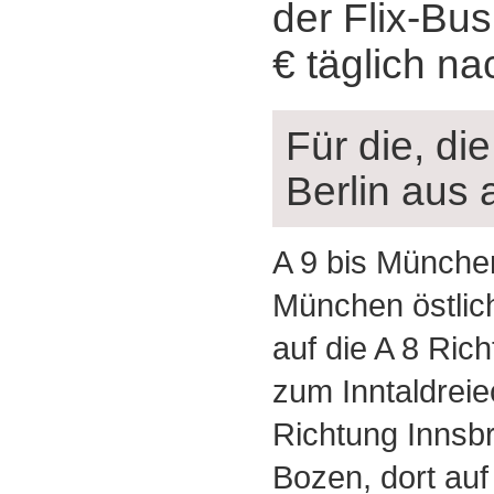
der Flix-Bu
€ täglich n
Für die, d
Berlin aus a
A 9 bis München
München östlic
auf die A 8 Ric
zum Inntaldreie
Richtung Innsbr
Bozen, dort auf