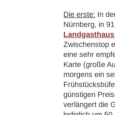
Die erste:
In de
Nürnberg, in 91
Landgasthaus
Zwischenstop ei
eine sehr empf
Karte (große A
morgens ein seh
Frühstücksbüfet
günstigen Prei
verlängert die
lediglich um 5