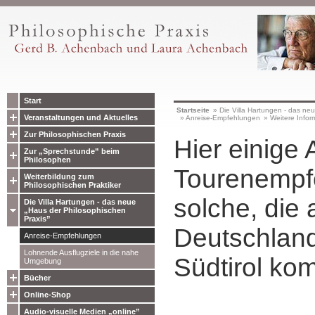
Start
Startseite
»
Die Villa Hartungen - das ne
Veranstaltungen und Aktuelles
»
Anreise-Empfehlungen
»
Weitere Infor
Zur Philosophischen Praxis
Hier einige 
Zur „Sprechstunde” beim
Philosophen
Tourenempf
Weiterbildung zum
Philosophischen Praktiker
solche, die 
Die Villa Hartungen - das neue
„Haus der Philosophischen
Praxis”
Deutschlan
Anreise-Empfehlungen
Lohnende Ausflugziele in die nahe
Südtirol k
Umgebung
Bücher
Online-Shop
Audio-visuelle Medien „online”