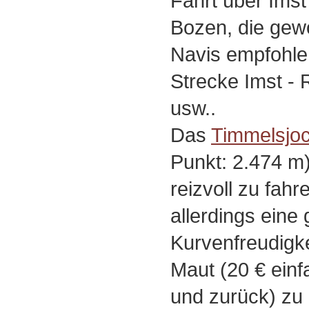
Fahrt über Imst
Bozen, die gew
Navis empfohlen
Strecke Imst -
usw..
Das
Timmelsjo
Punkt: 2.474 m)
reizvoll zu fahr
allerdings eine
Kurvenfreudigkei
Maut (20 € einf
und zurück) zu 