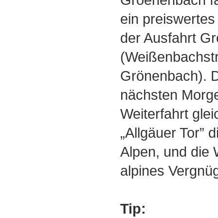
ein preiswerte
der Ausfahrt G
(Weißenbachst
Grönenbach). D
nächsten Morge
Weiterfahrt gle
„Allgäuer Tor” d
Alpen, und die W
alpines Vergnü
Tip: