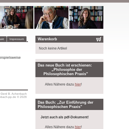
Warenkorb
akt
Impressum
Noch keine Artikel
eispielsweise
Das neue Buch ist erschienen:
„Philosophie der
Philosophischen Praxis”
Alles Nähere dazu
hier
!
s Gerd B. Achenbach
bach-pp.de © 2026
Das Buch: „Zur Einführung der
Philosophischen Praxis”
Jetzt auch als pdf-Dokument!
Alles Nähere dazu
hier
!