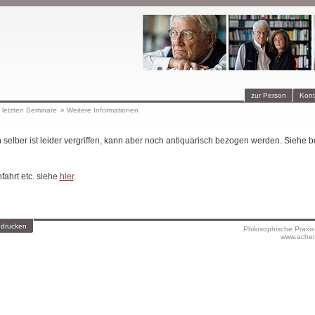
zur Person
Kont
 letzten Seminare
»
Weitere Informationen
selber ist leider vergriffen, kann aber noch antiquarisch bezogen werden. Siehe b
fahrt etc. siehe
hier
.
 drucken
Philosophische Praxi
www.achen