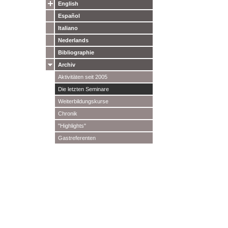
English
Español
Italiano
Nederlands
Bibliographie
Archiv
Aktivitäten seit 2005
Die letzten Seminare
Weiterbildungskurse
Chronik
"Highlights"
Gastreferenten