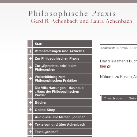
Start
Startseite
»
Archiv
»
Die
Veranstaltungen und Aktuelles
Zur Philosophischen Praxis
David Riesman's Buch 
Zur „Sprechstunde” beim
hier
.
Philosophen
Näheres zu Kosten, An
Weiterbildung zum
Philosophischen Praktiker
Die Villa Hartungen - das neue
„Haus der Philosophischen
Praxis”
nach oben
Seite
Bücher
Online-Shop
Audio-visuelle Medien „online”
Texte von und über Achenbach
Texte „online”