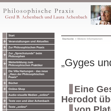
Start
Startseite
»
Weitere Informationen
Veranstaltungen und Aktuelles
Zur Philosophischen Praxis
Zur „Sprechstunde” beim
Philosophen
„Gyges und
Weiterbildung zum
Philosophischen Praktiker
Die Villa Hartungen - das neue
„Haus der Philosophischen
Praxis”
Bücher
Eine Ge
Online-Shop
Audio-visuelle Medien „online”
Herodot übe
Texte von und über Achenbach
von Plat
Texte „online”