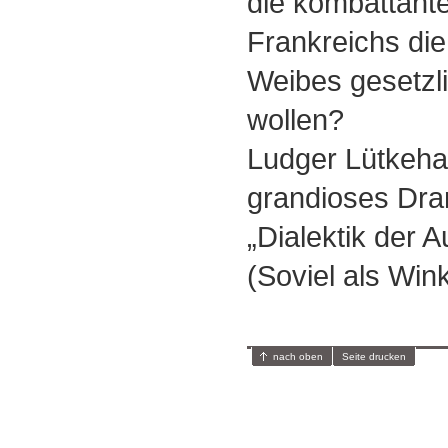
die kombattante
Frankreichs die
Weibes gesetzli
wollen?
Ludger Lütkeha
grandioses Dra
„Dialektik der Au
(Soviel als Wink 
nach oben
Seite drucken