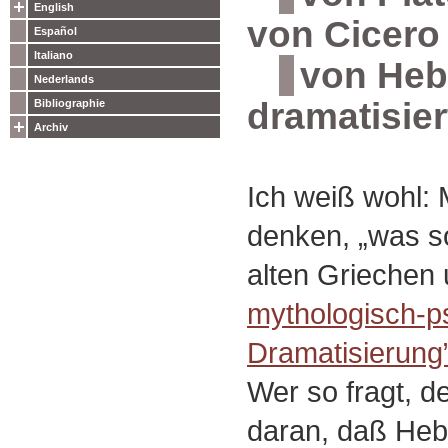
English
von Cicero
Español
Italiano
von Heb
Nederlands
dramatisier
Bibliographie
Archiv
Ich weiß wohl:
denken, „was so
alten Griechen
mythologisch-p
Dramatisierung
Wer so fragt, d
daran, daß Heb