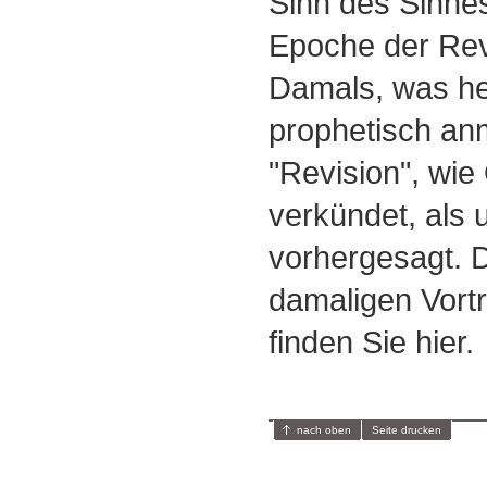
Sinn des Sinne
Epoche der Revi
Damals, was he
prophetisch anm
"Revision", wie
verkündet, als 
vorhergesagt. 
damaligen Vort
finden Sie hier.
nach oben
Seite drucken