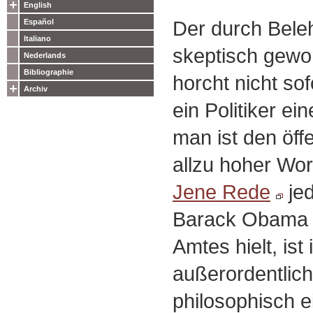
English
Der durch Bele
Español
Italiano
skeptisch gewo
Nederlands
Bibliographie
horcht nicht sof
Archiv
ein Politiker ein
man ist den öff
allzu hoher Wo
Jene Rede
jed
Barack Obama b
Amtes hielt, ist 
außerordentlic
philosophisch 