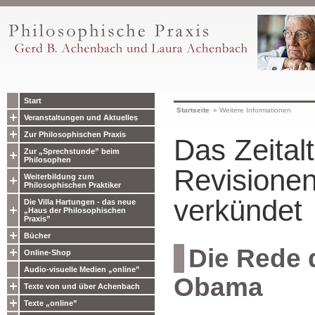
Start
Startseite
»
Weitere Informationen
Veranstaltungen und Aktuelles
Zur Philosophischen Praxis
Das Zeitalt
Zur „Sprechstunde” beim
Philosophen
Revisionen
Weiterbildung zum
Philosophischen Praktiker
verkündet
Die Villa Hartungen - das neue
„Haus der Philosophischen
Praxis”
Bücher
Die Rede 
Online-Shop
Audio-visuelle Medien „online”
Obama
Texte von und über Achenbach
Texte „online”