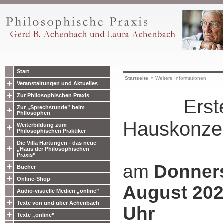
Start
Startseite
»
Weitere Informationen
Veranstaltungen und Aktuelles
Zur Philosophischen Praxis
Erste
Zur „Sprechstunde” beim
Philosophen
Hauskonze
Weiterbildung zum
Philosophischen Praktiker
Die Villa Hartungen - das neue
„Haus der Philosophischen
Praxis”
am
Donners
Bücher
Online-Shop
August 202
Audio-visuelle Medien „online”
Texte von und über Achenbach
Uhr
Texte „online”