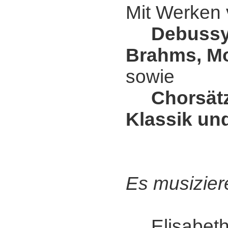
Mit Werken
Debussy
Brahms, Mo
sowie
Chorsät
Klassik un
Es musizier
Elisabeth