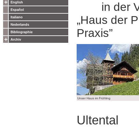
English
in der Vil
Español
„Haus der P
Italiano
Nederlands
Praxis”
Bibliographie
Archiv
Unser Haus im Frühling
Ultental