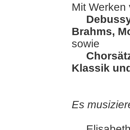
Mit Werken
Debussy
Brahms, Mo
sowie
Chorsät
Klassik un
Es musizier
Elisabeth