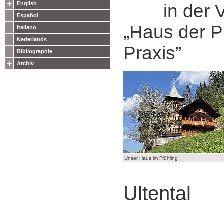
English
in der Vil
Español
„Haus der P
Italiano
Nederlands
Praxis”
Bibliographie
Archiv
Unser Haus im Frühling
Ultental