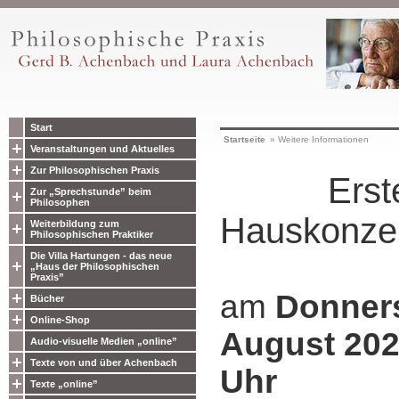
Start
Startseite
»
Weitere Informationen
Veranstaltungen und Aktuelles
Zur Philosophischen Praxis
Erste
Zur „Sprechstunde” beim
Philosophen
Hauskonze
Weiterbildung zum
Philosophischen Praktiker
Die Villa Hartungen - das neue
„Haus der Philosophischen
Praxis”
am
Donners
Bücher
Online-Shop
August 202
Audio-visuelle Medien „online”
Texte von und über Achenbach
Uhr
Texte „online”