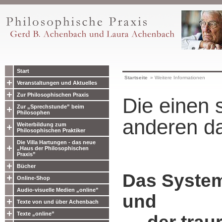
Start
Startseite
»
Weitere Informationen
Veranstaltungen und Aktuelles
Zur Philosophischen Praxis
Die einen s
Zur „Sprechstunde” beim
Philosophen
anderen d
Weiterbildung zum
Philosophischen Praktiker
Die Villa Hartungen - das neue
„Haus der Philosophischen
Praxis”
Bücher
Das System
Online-Shop
Audio-visuelle Medien „online”
und
Texte von und über Achenbach
Texte „online”