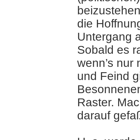
beizustehen
die Hoffnung
Untergang 
Sobald es r
wenn’s nur 
und Feind gi
Besonnenen
Raster. Mac
darauf gefaß