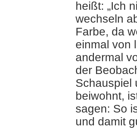
heißt: „Ich ni
wechseln ab
Farbe, da w
einmal von l
andermal vo
der Beobach
Schauspiel u
beiwohnt, is
sagen: So i
und damit g