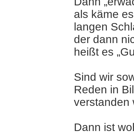
Dann „erwac
als käme es
langen Schla
der dann ni
heißt es „Gu
Sind wir sow
Reden in Bi
verstanden 
Dann ist woh