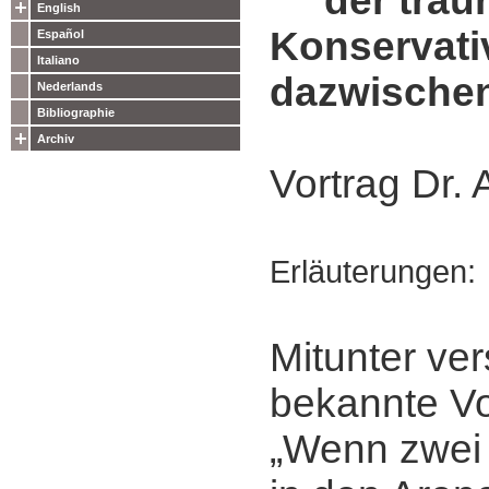
der traurig
English
Konservati
Español
Italiano
dazwische
Nederlands
Bibliographie
Archiv
Vortrag Dr.
Erläuterungen:
Mitunter ve
bekannte Vo
„Wenn zwei 