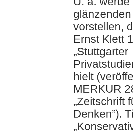
U. a. werde
glänzenden 
vorstellen, 
Ernst Klett 1
„Stuttgarter
Privatstudie
hielt (veröff
MERKUR 28
„Zeitschrift
Denken”). Ti
„Konservativ