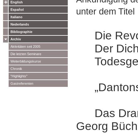
English
unter dem Titel
Español
Italiano
Nederlands
Die Revol
Bibliographie
Archiv
Der Dicht
Aktivitäten seit 2005
Die letzten Seminare
Todesges
Weiterbildungskurse
Chronik
"Highlights"
„Dantons
Gastreferenten
Das Drama
Georg Büch