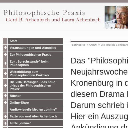
Start
Startseite
»
Archiv
»
Die letzten Seminar
Veranstaltungen und Aktuelles
Zur Philosophischen Praxis
Das "Philosophi
Zur „Sprechstunde” beim
Philosophen
Neujahrswoche
Weiterbildung zum
Philosophischen Praktiker
Kronenburg in d
Die Villa Hartungen - das neue
„Haus der Philosophischen
Praxis”
diesem Drama 
Bücher
Darum schrieb i
Online-Shop
Audio-visuelle Medien „online”
Hier ein Auszu
Texte von und über Achenbach
Texte „online”
Ankündigung de