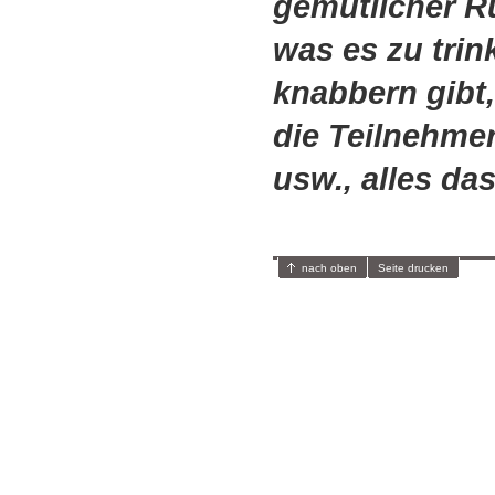
gemütlicher R
was es zu trin
knabbern gibt
die Teilnehmer
usw., alles da
nach oben
Seite drucken