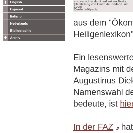
und verzichtet damit auf seinen Besitz.
English
(Darstellung von Giotto di Bondone, um
1295)
Español
Quelle: Wikipedia
Italiano
aus dem "Ökom
Nederlands
Bibliographie
Heiligenlexikon
Archiv
Ein lesenswert
Magazins mit d
Augustinus Die
Namenswahl de
bedeute, ist
hie
In der FAZ
hat