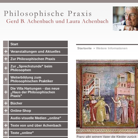
Start
Startseite
»
Weitere Informationen
Veranstaltungen und Aktuelles
Zur Philosophischen Praxis
Zur „Sprechstunde” beim
Philosophen
Weiterbildung zum
Philosophischen Praktiker
Die Villa Hartungen - das neue
„Haus der Philosophischen
Praxis”
Bücher
Online-Shop
Audio-visuelle Medien „online”
Texte von und über Achenbach
Texte „online”
Franz gibt seinem Vater die Kleider zurück