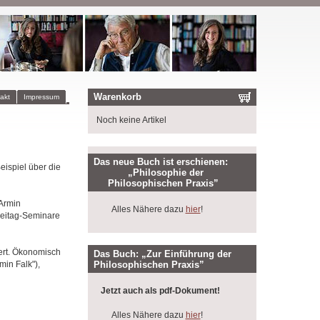
Warenkorb
akt
Impressum
Noch keine Artikel
Das neue Buch ist erschienen:
ispiel über die
„Philosophie der
Philosophischen Praxis”
 Armin
Alles Nähere dazu
hier
!
reitag-Seminare
iert. Ökonomisch
Das Buch: „Zur Einführung der
Philosophischen Praxis”
min Falk"),
Jetzt auch als pdf-Dokument!
Alles Nähere dazu
hier
!