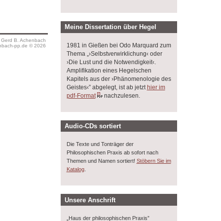
Meine Dissertation über Hegel
s Gerd B. Achenbach
1981 in Gießen bei Odo Marquard zum
bach-pp.de © 2026
Thema „›Selbstverwirklichung‹ oder
›Die Lust und die Notwendigkeit‹.
Amplifikation eines Hegelschen
Kapitels aus der ›Phänomenologie des
Geistes‹” abgelegt, ist ab jetzt
hier im
pdf-Format
nachzulesen.
Audio-CDs sortiert
Die Texte und Tonträger der
Philosophischen Praxis ab sofort nach
Themen und Namen sortiert!
Stöbern Sie im
.
Katalog
Unsere Anschrift
„Haus der philosophischen Praxis”