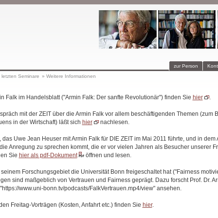
zur Person
Kont
 letzten Seminare
»
Weitere Informationen
in Falk im Handelsblatt ("Armin Falk: Der sanfte Revolutionär") finden Sie
hier
.
präch mit der ZEIT über die Armin Falk vor allem beschäftigenden Themen (zum Be
ns in der Wirtschaft) läßt sich
hier
nachlesen.
w, das Uwe Jean Heuser mit Armin Falk für DIE ZEIT im Mai 2011 führte, und in dem
 die Anregung zu sprechen kommt, die er vor vielen Jahren als Besucher unserer F
nen Sie
hier als pdf-Dokument
öffnen und lesen.
 seinem Forschungsgebiet die Universität Bonn freigeschaltet hat ("Fairness motiv
gen sind maßgeblich von Vertrauen und Fairness geprägt. Dazu forscht Prof. Dr. Ar
 "https://www.uni-bonn.tv/podcasts/FalkVertrauen.mp4/view" ansehen.
den Freitag-Vorträgen (Kosten, Anfahrt etc.) finden Sie
hier
.