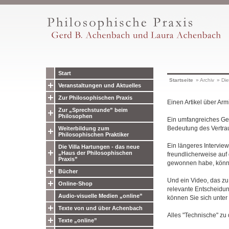
Start
Startseite
»
Archiv
»
Die
Veranstaltungen und Aktuelles
Zur Philosophischen Praxis
Einen Artikel über Arm
Zur „Sprechstunde” beim
Philosophen
Ein umfangreiches Ges
Bedeutung des Vertraue
Weiterbildung zum
Philosophischen Praktiker
Ein längeres Intervie
Die Villa Hartungen - das neue
„Haus der Philosophischen
freundlicherweise auf
Praxis”
gewonnen habe, kön
Bücher
Und ein Video, das zu
Online-Shop
relevante Entscheidun
Audio-visuelle Medien „online”
können Sie sich unter
Texte von und über Achenbach
Alles "Technische" zu 
Texte „online”