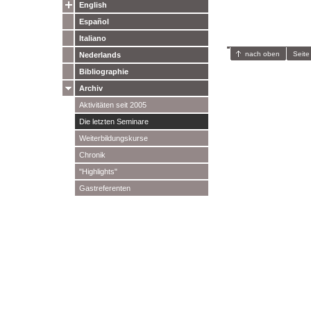
English
Español
Italiano
nach oben
Seite
Nederlands
Bibliographie
Archiv
Aktivitäten seit 2005
Die letzten Seminare
Weiterbildungskurse
Chronik
"Highlights"
Gastreferenten