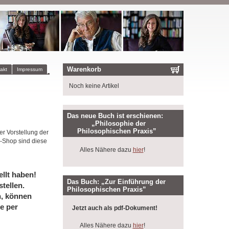
Warenkorb
akt
Impressum
Noch keine Artikel
Das neue Buch ist erschienen:
„Philosophie der
Philosophischen Praxis”
er Vorstellung der
-Shop sind diese
Alles Nähere dazu
hier
!
llt haben!
Das Buch: „Zur Einführung der
tellen.
Philosophischen Praxis”
n, können
e per
Jetzt auch als pdf-Dokument!
Alles Nähere dazu
hier
!