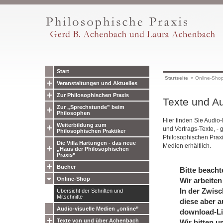
Start
Startseite
»
Online-Sho
Veranstaltungen und Aktuelles
Zur Philosophischen Praxis
Texte und Au
Zur „Sprechstunde” beim
Philosophen
Hier finden Sie Audio
Weiterbildung zum
und Vortrags-Texte, - 
Philosophischen Praktiker
Philosophischen Prax
Die Villa Hartungen - das neue
Medien erhältlich.
„Haus der Philosophischen
Praxis”
Bücher
Bitte beacht
Online-Shop
Wir arbeiten
In der Zwisc
Übersicht der Schriften und
Mitschnitte
diese aber a
Audio-visuelle Medien „online”
download-Li
Texte von und über Achenbach
Wir bitten u