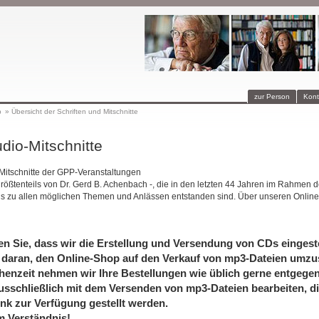
zur Person
Kont
p
»
Übersicht der Schriften und Mitschnitte
dio-Mitschnitte
-Mitschnitte der GPP-Veranstaltungen
größtenteils von Dr. Gerd B. Achenbach -, die in den letzten 44 Jahren im Rahmen d
is zu allen möglichen Themen und Anlässen entstanden sind. Über unseren Online
en Sie, dass wir die Erstellung und Versendung von CDs eingeste
 daran, den Online-Shop auf den Verkauf von mp3-Dateien umzus
henzeit nehmen wir Ihre Bestellungen wie üblich gerne entgege
usschließlich mit dem Versenden von mp3-Dateien bearbeiten, di
nk zur Verfügung gestellt werden.
m Verständnis!