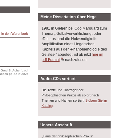
Meine Dissertation über Hegel
1981 in Gießen bei Odo Marquard zum
Thema „›Selbstverwirklichung‹ oder
›Die Lust und die Notwendigkeit‹.
Amplifikation eines Hegelschen
Kapitels aus der ›Phänomenologie des
Geistes‹” abgelegt, ist ab jetzt
hier im
pdf-Format
nachzulesen.
s Gerd B. Achenbach
bach-pp.de © 2026
Audio-CDs sortiert
Die Texte und Tonträger der
Philosophischen Praxis ab sofort nach
Themen und Namen sortiert!
Stöbern Sie im
.
Katalog
Unsere Anschrift
„Haus der philosophischen Praxis”