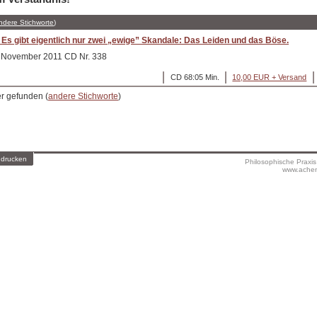
ndere Stichworte
)
Es gibt eigentlich nur zwei „ewige” Skandale: Das Leiden und das Böse.
4. November 2011 CD Nr. 338
CD 68:05 Min.
10,00 EUR + Versand
er gefunden (
andere Stichworte
)
 drucken
Philosophische Praxi
www.achen