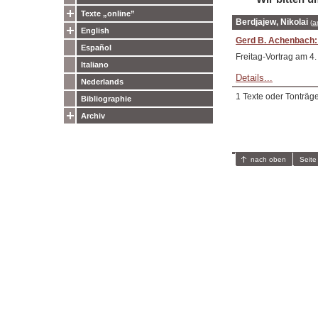
Texte „online”
Berdjajew, Nikolai
(
a
English
Gerd B. Achenbach: 
Español
Freitag-Vortrag am 
Italiano
Details...
Nederlands
1 Texte oder Tonträg
Bibliographie
Archiv
nach oben
Seite