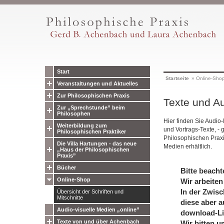
Start
Startseite
»
Online-Sho
Veranstaltungen und Aktuelles
Zur Philosophischen Praxis
Texte und Au
Zur „Sprechstunde” beim
Philosophen
Hier finden Sie Audio
Weiterbildung zum
und Vortrags-Texte, - 
Philosophischen Praktiker
Philosophischen Prax
Die Villa Hartungen - das neue
Medien erhältlich.
„Haus der Philosophischen
Praxis”
Bücher
Bitte beacht
Online-Shop
Wir arbeiten
In der Zwisc
Übersicht der Schriften und
Mitschnitte
diese aber a
Audio-visuelle Medien „online”
download-Li
Texte von und über Achenbach
Wir bitten u