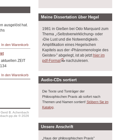
Meine Dissertation über Hegel
n ausgelöst hat.
1981 in Gießen bei Odo Marquard zum
chs
Thema „›Selbstverwirklichung‹ oder
›Die Lust und die Notwendigkeit‹.
Amplifikation eines Hegelschen
Kapitels aus der ›Phänomenologie des
st
Geistes‹” abgelegt, ist ab jetzt
hier im
pdf-Format
nachzulesen.
 aktuellen ZEIT
 134
Audio-CDs sortiert
Die Texte und Tonträger der
Philosophischen Praxis ab sofort nach
Themen und Namen sortiert!
Stöbern Sie im
.
Katalog
s Gerd B. Achenbach
bach-pp.de © 2026
Unsere Anschrift
„Haus der philosophischen Praxis”