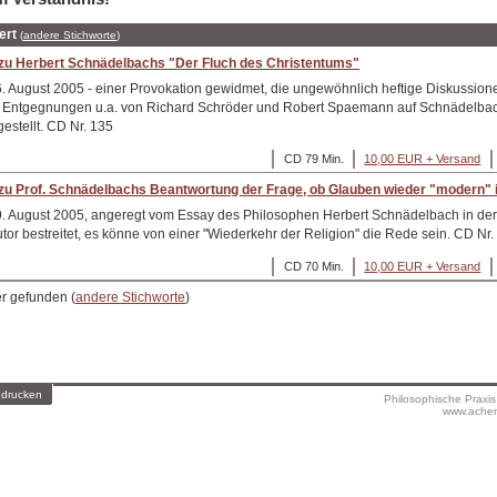
ert
(
andere Stichworte
)
zu Herbert Schnädelbachs "Der Fluch des Christentums"
6. August 2005 - einer Provokation gewidmet, die ungewöhnlich heftige Diskussione
e Entgegnungen u.a. von Richard Schröder und Robert Spaemann auf Schnädelba
estellt. CD Nr. 135
CD 79 Min.
10,00 EUR + Versand
u Prof. Schnädelbachs Beantwortung der Frage, ob Glauben wieder "modern" i
9. August 2005, angeregt vom Essay des Philosophen Herbert Schnädelbach in der
tor bestreitet, es könne von einer "Wiederkehr der Religion" die Rede sein. CD Nr.
CD 70 Min.
10,00 EUR + Versand
er gefunden (
andere Stichworte
)
 drucken
Philosophische Praxi
www.achen