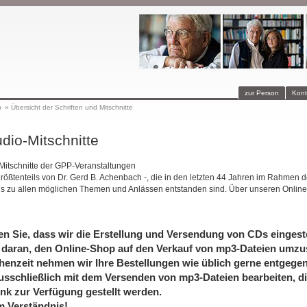
zur Person
Kont
p
»
Übersicht der Schriften und Mitschnitte
dio-Mitschnitte
-Mitschnitte der GPP-Veranstaltungen
größtenteils von Dr. Gerd B. Achenbach -, die in den letzten 44 Jahren im Rahmen d
is zu allen möglichen Themen und Anlässen entstanden sind. Über unseren Online
en Sie, dass wir die Erstellung und Versendung von CDs eingeste
 daran, den Online-Shop auf den Verkauf von mp3-Dateien umzus
henzeit nehmen wir Ihre Bestellungen wie üblich gerne entgege
usschließlich mit dem Versenden von mp3-Dateien bearbeiten, di
nk zur Verfügung gestellt werden.
m Verständnis!