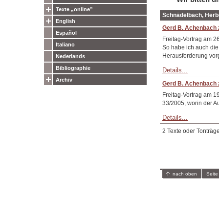
Texte „online”
Schnädelbach, Herb
English
Gerd B. Achenbach 
Español
Freitag-Vortrag am 2
Italiano
So habe ich auch di
Herausforderung vorg
Nederlands
Bibliographie
Details...
Archiv
Gerd B. Achenbach z
Freitag-Vortrag am 1
33/2005, worin der Au
Details...
2 Texte oder Tonträg
nach oben
Seite