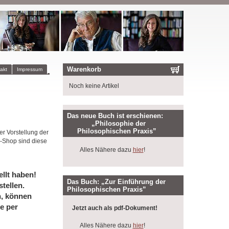
Warenkorb
akt
Impressum
Noch keine Artikel
Das neue Buch ist erschienen:
„Philosophie der
Philosophischen Praxis”
er Vorstellung der
-Shop sind diese
Alles Nähere dazu
hier
!
llt haben!
Das Buch: „Zur Einführung der
tellen.
Philosophischen Praxis”
n, können
e per
Jetzt auch als pdf-Dokument!
Alles Nähere dazu
hier
!