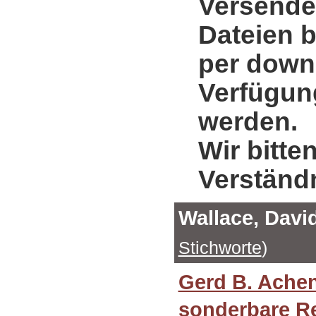
Versende
Dateien b
per down
Verfügung
werden.
Wir bitte
Verständ
Wallace, Davi
Stichworte
)
Gerd B. Ache
sonderbare R