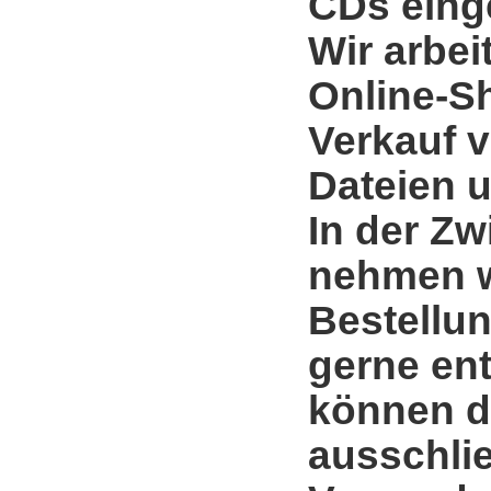
CDs einge
Wir arbei
Online-S
Verkauf 
Dateien u
In der Zw
nehmen w
Bestellun
gerne en
können d
ausschli