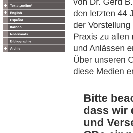
von Dr. Gerd B.
Texte „online”
den letzten 44
English
Español
der Vorstellung
Italiano
Praxis zu alle
Nederlands
Bibliographie
und Anlässen e
Archiv
Über unseren O
diese Medien er
Bitte bea
dass wir 
und Vers