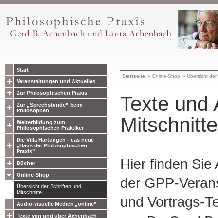
Start
Startseite
»
Online-Shop
»
Übersicht der 
Veranstaltungen und Aktuelles
Zur Philosophischen Praxis
Texte und 
Zur „Sprechstunde” beim
Philosophen
Mitschnitte
Weiterbildung zum
Philosophischen Praktiker
Die Villa Hartungen - das neue
„Haus der Philosophischen
Praxis”
Hier finden Sie
Bücher
Online-Shop
der GPP-Verans
Übersicht der Schriften und
Mitschnitte
und Vortrags-Te
Audio-visuelle Medien „online”
Texte von und über Achenbach