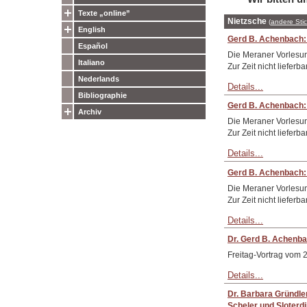
Texte „online”
Nietzsche
(
andere Sti
English
Gerd B. Achenbach: 
Español
Die Meraner Vorlesun
Italiano
Zur Zeit nicht lieferba
Nederlands
Details...
Bibliographie
Gerd B. Achenbach: 
Archiv
Die Meraner Vorlesun
Zur Zeit nicht lieferba
Details...
Gerd B. Achenbach: 
Die Meraner Vorlesun
Zur Zeit nicht lieferba
Details...
Dr. Gerd B. Achenba
Freitag-Vortrag vom 
Details...
Dr. Barbara Gründle
Scheler und Sloterdi