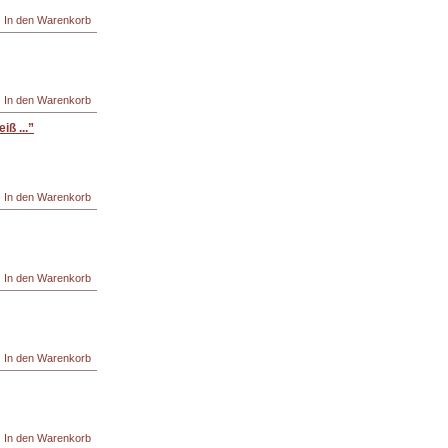
ß ...”