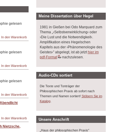
Meine Dissertation über Hegel
sophie gelesen
1981 in Gießen bei Odo Marquard zum
Thema „›Selbstverwirklichung‹ oder
›Die Lust und die Notwendigkeit‹.
Amplifikation eines Hegelschen
Kapitels aus der ›Phänomenologie des
Geistes‹” abgelegt, ist ab jetzt
hier im
sophie gelesen
pdf-Format
nachzulesen.
Audio-CDs sortiert
sophie gelesen
Die Texte und Tonträger der
Philosophischen Praxis ab sofort nach
Themen und Namen sortiert!
Stöbern Sie im
.
Katalog
Abendlicht
Unsere Anschrift
h Nietzsche,
„Haus der philosophischen Praxis”