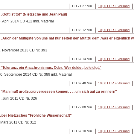
CD 71:27 Min.
10,00 EUR + Versand
Gott ist tot” (Nietzsche und Jean Paul)
. April 2014 CD 412 inkl. Material
CD 66:12 Min.
10,00 EUR + Versand
Auch der Mutigste von uns hat nur selten den Mut zu dem, was er eigentlich wei
 1. November 2013 CD Nr. 393
CD 67:14 Min.
10,00 EUR + Versand
"Toleranz: ein Anachronismus. Oder: Wer duldet, beleidigt."
20. September 2014 CD Nr. 389 inkl. Material
CD 67:48 Min.
10,00 EUR + Versand
"Man muß großzügig vergessen können, . . . um sich gut zu erinnern"
7. Juni 2011 CD Nr. 326
CD 72:08 Min.
10,00 EUR + Versand
über Nietzsches "Fröhliche Wissenschaft"
. März 2011 CD Nr. 312
CD 67:10 Min.
10,00 EUR + Versand