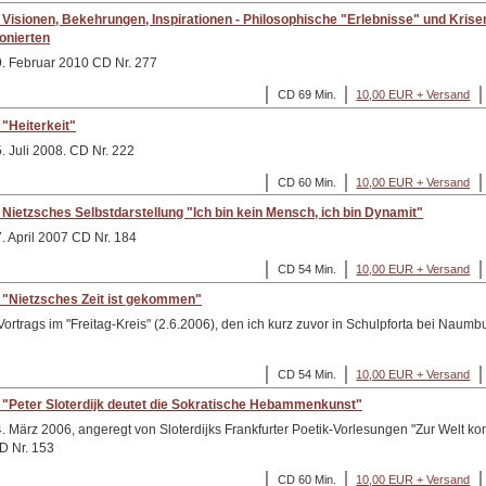
Visionen, Bekehrungen, Inspirationen - Philosophische "Erlebnisse" und Krisen
onierten
9. Februar 2010 CD Nr. 277
CD 69 Min.
10,00 EUR + Versand
"Heiterkeit"
. Juli 2008. CD Nr. 222
CD 60 Min.
10,00 EUR + Versand
Nietzsches Selbstdarstellung "Ich bin kein Mensch, ich bin Dynamit"
. April 2007 CD Nr. 184
CD 54 Min.
10,00 EUR + Versand
 "Nietzsches Zeit ist gekommen"
rtrags im "Freitag-Kreis" (2.6.2006), den ich kurz zuvor in Schulpforta bei Naumb
CD 54 Min.
10,00 EUR + Versand
"Peter Sloterdijk deutet die Sokratische Hebammenkunst"
4. März 2006, angeregt von Sloterdijks Frankfurter Poetik-Vorlesungen "Zur Welt k
D Nr. 153
CD 60 Min.
10,00 EUR + Versand