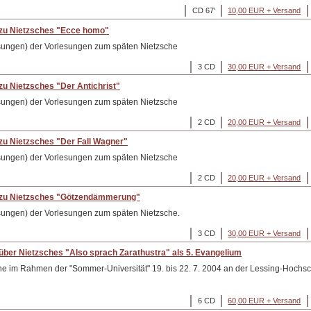
CD 67'
10,00 EUR + Versand
zu Nietzsches "Ecce homo"
esungen) der Vorlesungen zum späten Nietzsche
3 CD
30,00 EUR + Versand
u Nietzsches "Der Antichrist"
esungen) der Vorlesungen zum späten Nietzsche
2 CD
20,00 EUR + Versand
zu Nietzsches "Der Fall Wagner"
esungen) der Vorlesungen zum späten Nietzsche
2 CD
20,00 EUR + Versand
 zu Nietzsches "Götzendämmerung"
esungen) der Vorlesungen zum späten Nietzsche.
3 CD
30,00 EUR + Versand
ber Nietzsches "Also sprach Zarathustra" als 5. Evangelium
e im Rahmen der "Sommer-Universität" 19. bis 22. 7. 2004 an der Lessing-Hochsch
6 CD
60,00 EUR + Versand