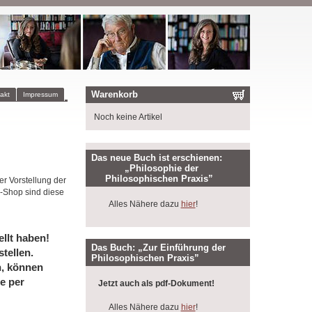
Warenkorb
akt
Impressum
Noch keine Artikel
Das neue Buch ist erschienen:
„Philosophie der
Philosophischen Praxis”
er Vorstellung der
-Shop sind diese
Alles Nähere dazu
hier
!
llt haben!
Das Buch: „Zur Einführung der
tellen.
Philosophischen Praxis”
n, können
e per
Jetzt auch als pdf-Dokument!
Alles Nähere dazu
hier
!