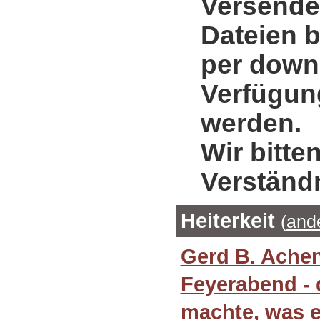
Versende
Dateien b
per down
Verfügung
werden.
Wir bitte
Verständ
Heiterkeit
(
and
Gerd B. Ache
Feyerabend - 
machte, was er