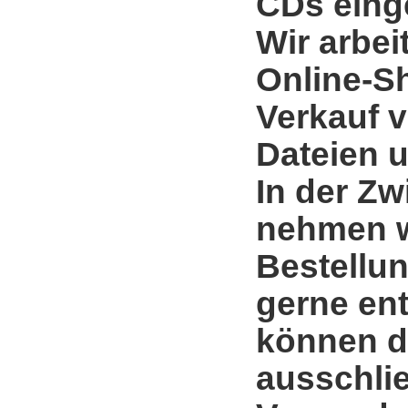
CDs einge
Wir arbei
Online-S
Verkauf 
Dateien u
In der Zw
nehmen w
Bestellun
gerne en
können d
ausschli