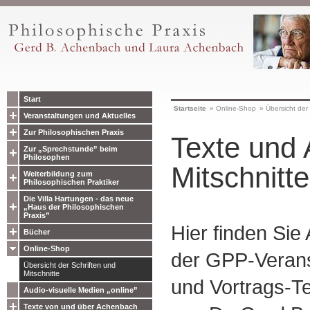
Start
Startseite
»
Online-Shop
»
Übersicht der 
Veranstaltungen und Aktuelles
Zur Philosophischen Praxis
Texte und 
Zur „Sprechstunde” beim
Philosophen
Mitschnitte
Weiterbildung zum
Philosophischen Praktiker
Die Villa Hartungen - das neue
„Haus der Philosophischen
Praxis”
Hier finden Sie
Bücher
Online-Shop
der GPP-Verans
Übersicht der Schriften und
Mitschnitte
und Vortrags-Te
Audio-visuelle Medien „online”
Texte von und über Achenbach