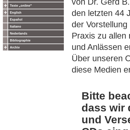
von Dr. Gerd B.
Texte „online”
den letzten 44
English
Español
der Vorstellung
Italiano
Praxis zu alle
Nederlands
Bibliographie
und Anlässen e
Archiv
Über unseren O
diese Medien er
Bitte bea
dass wir 
und Vers