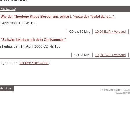
 Stichworte
)
ie der Theologe Klaus Berger uns erklärt, "wozu der Teufel da ist..."
. April 2006 CD Nr. 158
CD ca. 60 Min.
10,00 EUR + Versand
 "Schwierigkeiten mit dem Christentum"
rfreitag, den 14. April 2006 CD Nr. 156
CD 64 Min.
10,00 EUR + Versand
er gefunden (
andere Stichworte
)
 drucken
Philosophische Praxi
www.achen