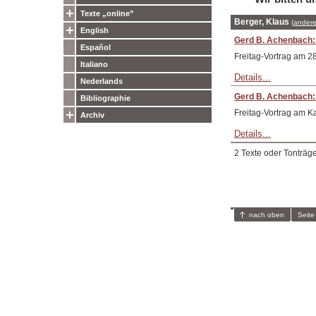
Texte „online”
Berger, Klaus
(
andere
English
Gerd B. Achenbach: W
Español
Freitag-Vortrag am 28
Italiano
Details...
Nederlands
Gerd B. Achenbach:
Bibliographie
Freitag-Vortrag am Ka
Archiv
Details...
2 Texte oder Tonträg
nach oben
Seite