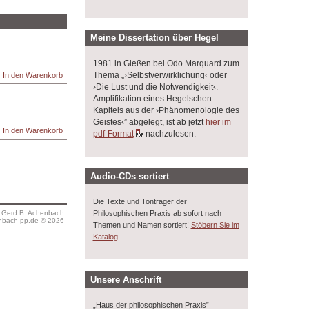
Meine Dissertation über Hegel
1981 in Gießen bei Odo Marquard zum
Thema „›Selbstverwirklichung‹ oder
›Die Lust und die Notwendigkeit‹.
Amplifikation eines Hegelschen
Kapitels aus der ›Phänomenologie des
Geistes‹” abgelegt, ist ab jetzt
hier im
pdf-Format
nachzulesen.
Audio-CDs sortiert
Die Texte und Tonträger der
s Gerd B. Achenbach
Philosophischen Praxis ab sofort nach
bach-pp.de © 2026
Themen und Namen sortiert!
Stöbern Sie im
.
Katalog
Unsere Anschrift
„Haus der philosophischen Praxis”