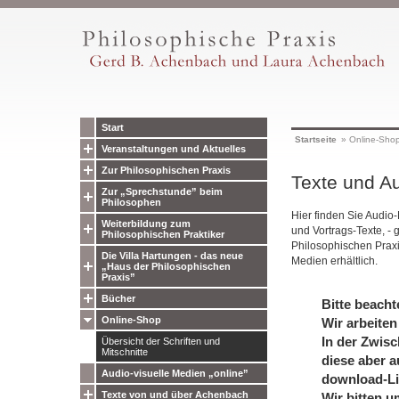
Start
Startseite
»
Online-Sho
Veranstaltungen und Aktuelles
Zur Philosophischen Praxis
Texte und Au
Zur „Sprechstunde” beim
Philosophen
Hier finden Sie Audio
Weiterbildung zum
und Vortrags-Texte, - 
Philosophischen Praktiker
Philosophischen Prax
Die Villa Hartungen - das neue
Medien erhältlich.
„Haus der Philosophischen
Praxis”
Bücher
Bitte beacht
Online-Shop
Wir arbeiten
In der Zwisc
Übersicht der Schriften und
Mitschnitte
diese aber a
Audio-visuelle Medien „online”
download-Li
Texte von und über Achenbach
Wir bitten u