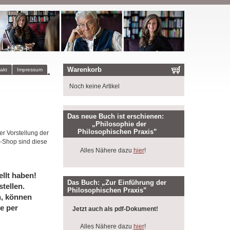
Warenkorb
akt
Impressum
Noch keine Artikel
Das neue Buch ist erschienen:
„Philosophie der
Philosophischen Praxis”
er Vorstellung der
-Shop sind diese
Alles Nähere dazu
hier
!
llt haben!
Das Buch: „Zur Einführung der
tellen.
Philosophischen Praxis”
n, können
e per
Jetzt auch als pdf-Dokument!
Alles Nähere dazu
hier
!