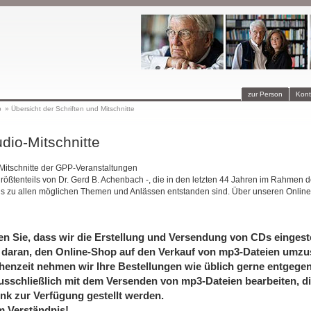
zur Person
Kont
p
»
Übersicht der Schriften und Mitschnitte
dio-Mitschnitte
-Mitschnitte der GPP-Veranstaltungen
größtenteils von Dr. Gerd B. Achenbach -, die in den letzten 44 Jahren im Rahmen d
is zu allen möglichen Themen und Anlässen entstanden sind. Über unseren Online
en Sie, dass wir die Erstellung und Versendung von CDs eingeste
 daran, den Online-Shop auf den Verkauf von mp3-Dateien umzus
henzeit nehmen wir Ihre Bestellungen wie üblich gerne entgege
usschließlich mit dem Versenden von mp3-Dateien bearbeiten, di
nk zur Verfügung gestellt werden.
m Verständnis!