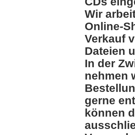
CDs einge
Wir arbei
Online-S
Verkauf 
Dateien u
In der Zw
nehmen w
Bestellun
gerne en
können d
ausschli