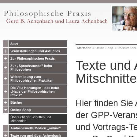
Start
Startseite
»
Online-Shop
»
Übersicht der 
Veranstaltungen und Aktuelles
Zur Philosophischen Praxis
Texte und 
Zur „Sprechstunde” beim
Philosophen
Mitschnitte
Weiterbildung zum
Philosophischen Praktiker
Die Villa Hartungen - das neue
„Haus der Philosophischen
Praxis”
Hier finden Sie
Bücher
Online-Shop
der GPP-Verans
Übersicht der Schriften und
Mitschnitte
und Vortrags-Te
Audio-visuelle Medien „online”
Texte von und über Achenbach