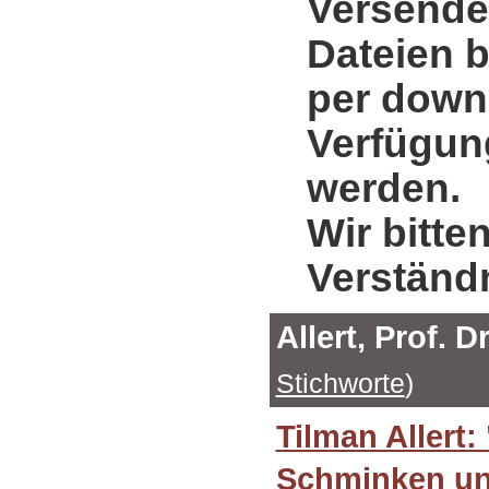
Versende
Dateien b
per down
Verfügung
werden.
Wir bitte
Verständ
Allert, Prof. 
Stichworte
)
Tilman Allert:
Schminken u