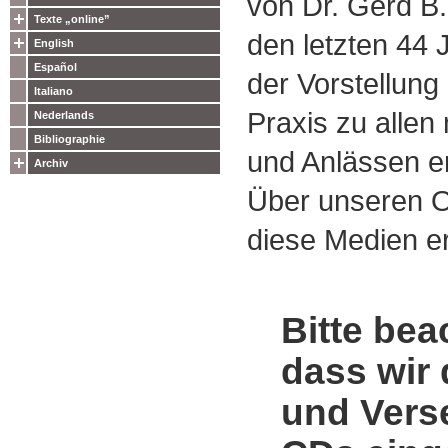
von Dr. Gerd B.
Texte „online”
den letzten 44
English
Español
der Vorstellung
Italiano
Praxis zu alle
Nederlands
Bibliographie
und Anlässen e
Archiv
Über unseren O
diese Medien er
Bitte bea
dass wir 
und Vers