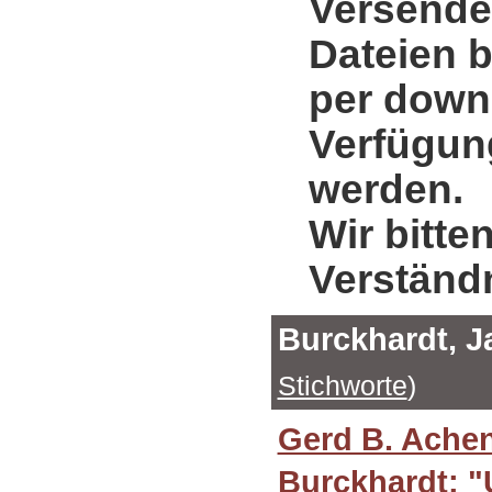
Versende
Dateien b
per down
Verfügung
werden.
Wir bitte
Verständ
Burckhardt, 
Stichworte
)
Gerd B. Ache
Burckhardt: "