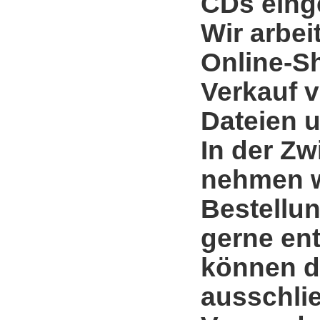
CDs einge
Wir arbei
Online-S
Verkauf 
Dateien u
In der Zw
nehmen w
Bestellun
gerne en
können d
ausschli