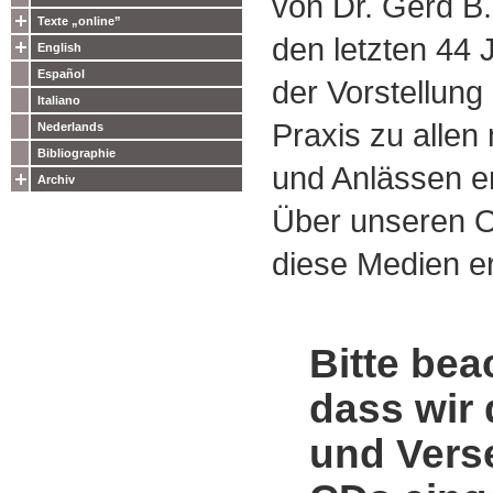
von Dr. Gerd B.
Texte „online”
den letzten 44
English
Español
der Vorstellung
Italiano
Praxis zu alle
Nederlands
Bibliographie
und Anlässen e
Archiv
Über unseren O
diese Medien er
Bitte bea
dass wir 
und Vers