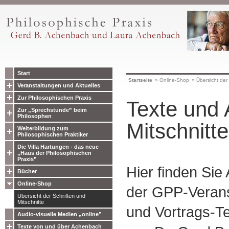
Start
Startseite
»
Online-Shop
»
Übersicht der 
Veranstaltungen und Aktuelles
Zur Philosophischen Praxis
Texte und 
Zur „Sprechstunde” beim
Philosophen
Mitschnitte
Weiterbildung zum
Philosophischen Praktiker
Die Villa Hartungen - das neue
„Haus der Philosophischen
Praxis”
Hier finden Sie
Bücher
Online-Shop
der GPP-Verans
Übersicht der Schriften und
Mitschnitte
und Vortrags-Te
Audio-visuelle Medien „online”
Texte von und über Achenbach