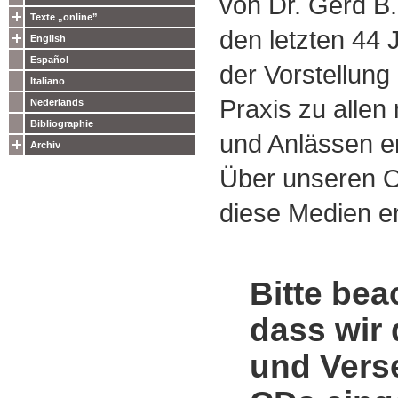
von Dr. Gerd B.
Texte „online”
den letzten 44
English
Español
der Vorstellung
Italiano
Praxis zu alle
Nederlands
Bibliographie
und Anlässen e
Archiv
Über unseren O
diese Medien er
Bitte bea
dass wir 
und Vers