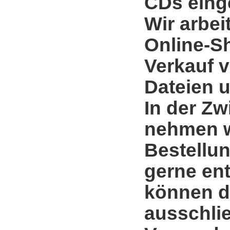
CDs einge
Wir arbei
Online-S
Verkauf 
Dateien u
In der Zw
nehmen w
Bestellun
gerne en
können d
ausschli