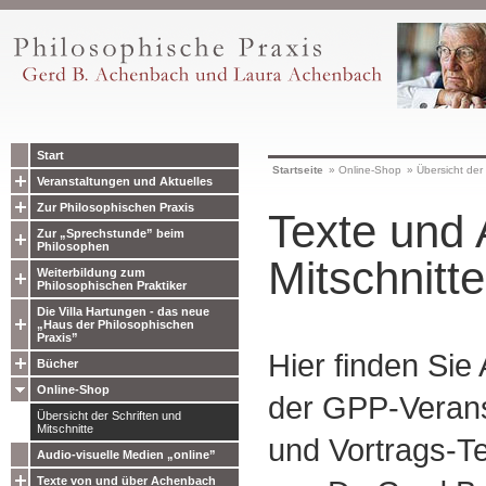
Start
Startseite
»
Online-Shop
»
Übersicht der 
Veranstaltungen und Aktuelles
Zur Philosophischen Praxis
Texte und 
Zur „Sprechstunde” beim
Philosophen
Mitschnitte
Weiterbildung zum
Philosophischen Praktiker
Die Villa Hartungen - das neue
„Haus der Philosophischen
Praxis”
Hier finden Sie
Bücher
Online-Shop
der GPP-Verans
Übersicht der Schriften und
Mitschnitte
und Vortrags-Te
Audio-visuelle Medien „online”
Texte von und über Achenbach