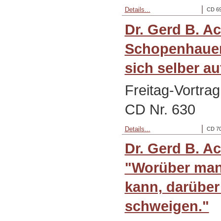
Details...
CD 69
Dr. Gerd B. A
Schopenhauer:
sich selber au
Freitag-Vortra
CD Nr. 630
Details...
CD 70
Dr. Gerd B. A
"Worüber man
kann, darübe
schweigen."