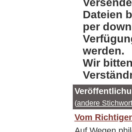
Versende
Dateien b
per down
Verfügung
werden.
Wir bitte
Verständ
Veröffentlich
(
andere Stichwor
Vom Richtige
Auf Wegen phi