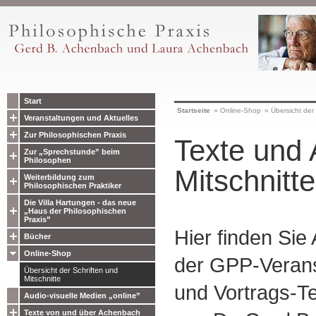
Start
Startseite
»
Online-Shop
»
Übersicht der 
Veranstaltungen und Aktuelles
Zur Philosophischen Praxis
Texte und 
Zur „Sprechstunde” beim
Philosophen
Mitschnitte
Weiterbildung zum
Philosophischen Praktiker
Die Villa Hartungen - das neue
„Haus der Philosophischen
Praxis”
Hier finden Sie
Bücher
Online-Shop
der GPP-Verans
Übersicht der Schriften und
Mitschnitte
und Vortrags-Te
Audio-visuelle Medien „online”
Texte von und über Achenbach