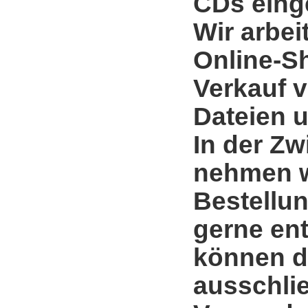
CDs einge
Wir arbei
Online-S
Verkauf 
Dateien u
In der Zw
nehmen w
Bestellun
gerne en
können d
ausschli