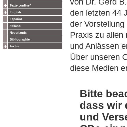
von Dr. Gerd B.
Texte „online”
den letzten 44
English
Español
der Vorstellung
Italiano
Praxis zu alle
Nederlands
Bibliographie
und Anlässen e
Archiv
Über unseren O
diese Medien er
Bitte bea
dass wir 
und Vers