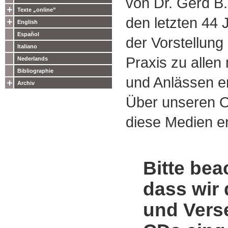
von Dr. Gerd B.
Texte „online”
den letzten 44
English
Español
der Vorstellung
Italiano
Praxis zu alle
Nederlands
Bibliographie
und Anlässen e
Archiv
Über unseren O
diese Medien er
Bitte bea
dass wir 
und Vers