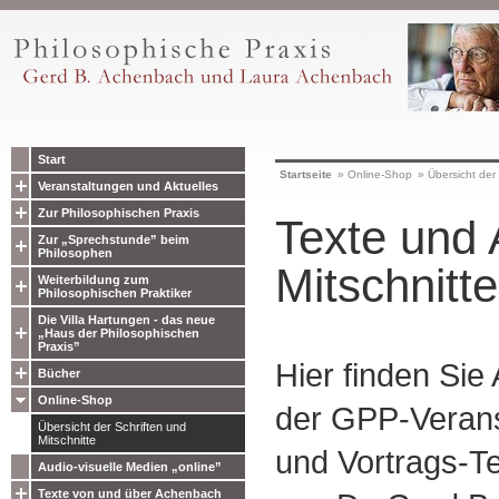
Start
Startseite
»
Online-Shop
»
Übersicht der 
Veranstaltungen und Aktuelles
Zur Philosophischen Praxis
Texte und 
Zur „Sprechstunde” beim
Philosophen
Mitschnitte
Weiterbildung zum
Philosophischen Praktiker
Die Villa Hartungen - das neue
„Haus der Philosophischen
Praxis”
Hier finden Sie
Bücher
Online-Shop
der GPP-Verans
Übersicht der Schriften und
Mitschnitte
und Vortrags-Te
Audio-visuelle Medien „online”
Texte von und über Achenbach