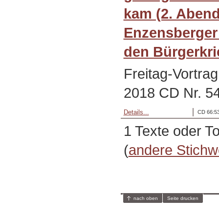
kam (2. Abend)
Enzensberger 
den Bürgerkri
Freitag-Vortra
2018 CD Nr. 5
Details...
CD 66:53
1 Texte oder T
(
andere Stichw
nach oben
Seite drucken