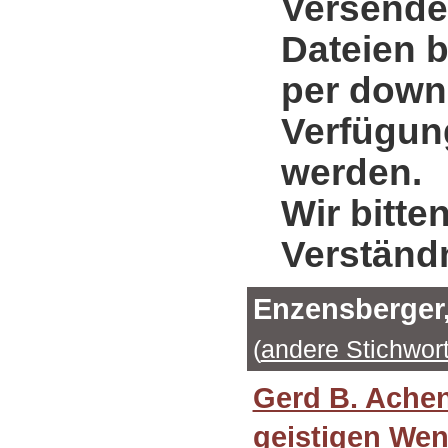
Versende
Dateien b
per down
Verfügung
werden.
Wir bitte
Verständ
Enzensberger
(
andere Stichwor
Gerd B. Achen
geistigen Wen