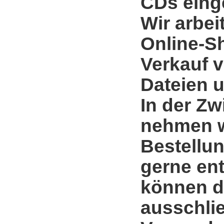
CDs einge
Wir arbei
Online-S
Verkauf 
Dateien u
In der Zw
nehmen w
Bestellun
gerne en
können d
ausschli