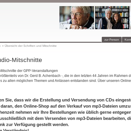
zur Person
Kont
p
»
Übersicht der Schriften und Mitschnitte
dio-Mitschnitte
-Mitschnitte der GPP-Veranstaltungen
größtenteils von Dr. Gerd B. Achenbach -, die in den letzten 44 Jahren im Rahmen d
is zu allen möglichen Themen und Anlässen entstanden sind. Über unseren Online
en Sie, dass wir die Erstellung und Versendung von CDs eingeste
 daran, den Online-Shop auf den Verkauf von mp3-Dateien umzus
henzeit nehmen wir Ihre Bestellungen wie üblich gerne entgege
usschließlich mit dem Versenden von mp3-Dateien bearbeiten, di
nk zur Verfügung gestellt werden.
m Verständnis!