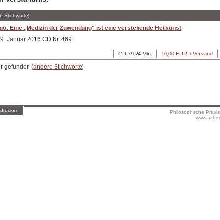
e Stichworte
)
aio: Eine „Medizin der Zuwendung” ist eine verstehende Heilkunst
29. Januar 2016 CD Nr. 469
CD 79:24 Min.
10,00 EUR + Versand
er gefunden (
andere Stichworte
)
 drucken
Philosophische Praxi
www.achen