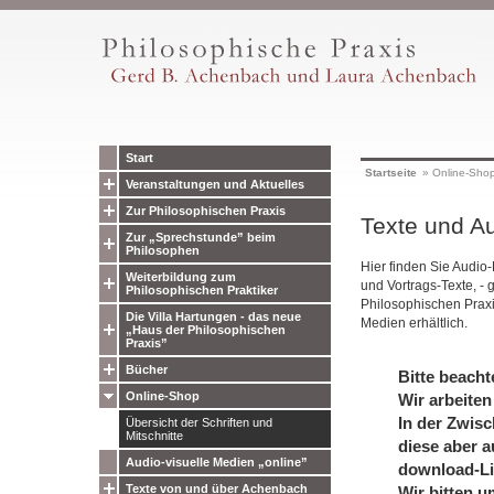
Start
Startseite
»
Online-Sho
Veranstaltungen und Aktuelles
Zur Philosophischen Praxis
Texte und Au
Zur „Sprechstunde” beim
Philosophen
Hier finden Sie Audio
Weiterbildung zum
und Vortrags-Texte, - 
Philosophischen Praktiker
Philosophischen Prax
Die Villa Hartungen - das neue
Medien erhältlich.
„Haus der Philosophischen
Praxis”
Bücher
Bitte beacht
Online-Shop
Wir arbeiten
In der Zwisc
Übersicht der Schriften und
Mitschnitte
diese aber a
Audio-visuelle Medien „online”
download-Li
Texte von und über Achenbach
Wir bitten u