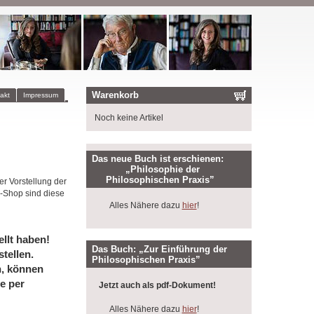
Warenkorb
akt
Impressum
Noch keine Artikel
Das neue Buch ist erschienen:
„Philosophie der
Philosophischen Praxis”
er Vorstellung der
-Shop sind diese
Alles Nähere dazu
hier
!
llt haben!
Das Buch: „Zur Einführung der
tellen.
Philosophischen Praxis”
n, können
e per
Jetzt auch als pdf-Dokument!
Alles Nähere dazu
hier
!