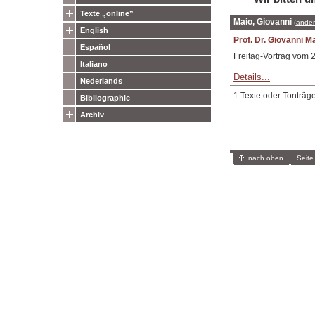
Texte „online”
Maio, Giovanni
(
ander
English
Prof. Dr. Giovanni M
Español
Freitag-Vortrag vom 
Italiano
Details...
Nederlands
1 Texte oder Tonträg
Bibliographie
Archiv
nach oben
Seite