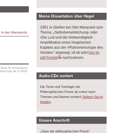
Meine Dissertation über Hegel
1981 in Gießen bei Odo Marquard zum
Thema „›Selbstverwirklichung‹ oder
›Die Lust und die Notwendigkeit‹.
Amplifikation eines Hegelschen
Kapitels aus der ›Phänomenologie des
Geistes‹” abgelegt, ist ab jetzt
hier im
pdf-Format
nachzulesen.
s Gerd B. Achenbach
bach-pp.de © 2026
Audio-CDs sortiert
Die Texte und Tonträger der
Philosophischen Praxis ab sofort nach
Themen und Namen sortiert!
Stöbern Sie im
.
Katalog
Unsere Anschrift
„Haus der philosophischen Praxis”