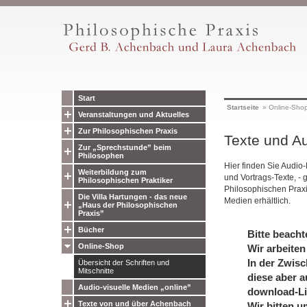
Start
Startseite
»
Online-Sho
Veranstaltungen und Aktuelles
Zur Philosophischen Praxis
Texte und Au
Zur „Sprechstunde” beim
Philosophen
Hier finden Sie Audio
Weiterbildung zum
und Vortrags-Texte, - 
Philosophischen Praktiker
Philosophischen Prax
Die Villa Hartungen - das neue
Medien erhältlich.
„Haus der Philosophischen
Praxis”
Bücher
Bitte beacht
Online-Shop
Wir arbeiten
In der Zwisc
Übersicht der Schriften und
Mitschnitte
diese aber a
Audio-visuelle Medien „online”
download-Li
Texte von und über Achenbach
Wir bitten u