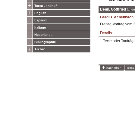
Texte „online”
Benn, Gottfried
(
ande
English
Gerd B. Achenbach:
Español
Freitag-Vortrag vom 
Italiano
Details...
Nederlands
1 Texte oder Tonträg
Bibliographie
Archiv
nach oben
Seite