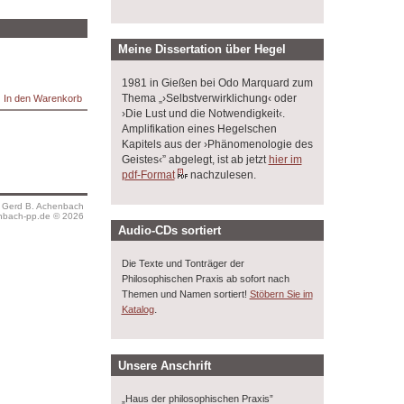
Meine Dissertation über Hegel
1981 in Gießen bei Odo Marquard zum
Thema „›Selbstverwirklichung‹ oder
›Die Lust und die Notwendigkeit‹.
Amplifikation eines Hegelschen
Kapitels aus der ›Phänomenologie des
Geistes‹” abgelegt, ist ab jetzt
hier im
pdf-Format
nachzulesen.
s Gerd B. Achenbach
bach-pp.de © 2026
Audio-CDs sortiert
Die Texte und Tonträger der
Philosophischen Praxis ab sofort nach
Themen und Namen sortiert!
Stöbern Sie im
.
Katalog
Unsere Anschrift
„Haus der philosophischen Praxis”