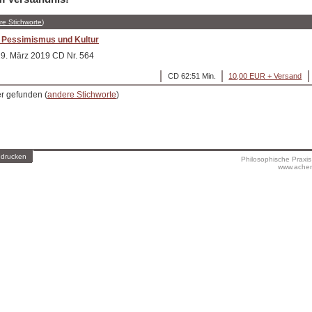
re Stichworte
)
 Pessimismus und Kultur
29. März 2019 CD Nr. 564
CD 62:51 Min.
10,00 EUR + Versand
er gefunden (
andere Stichworte
)
 drucken
Philosophische Praxi
www.achen