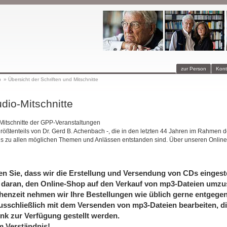
zur Person
Kont
p
»
Übersicht der Schriften und Mitschnitte
dio-Mitschnitte
-Mitschnitte der GPP-Veranstaltungen
größtenteils von Dr. Gerd B. Achenbach -, die in den letzten 44 Jahren im Rahmen d
is zu allen möglichen Themen und Anlässen entstanden sind. Über unseren Online
en Sie, dass wir die Erstellung und Versendung von CDs eingeste
 daran, den Online-Shop auf den Verkauf von mp3-Dateien umzus
henzeit nehmen wir Ihre Bestellungen wie üblich gerne entgege
usschließlich mit dem Versenden von mp3-Dateien bearbeiten, di
nk zur Verfügung gestellt werden.
m Verständnis!