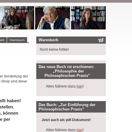
Warenkorb
akt
Impressum
Noch keine Artikel
Das neue Buch ist erschienen:
„Philosophie der
Philosophischen Praxis”
er Vorstellung der
-Shop sind diese
Alles Nähere dazu
hier
!
llt haben!
Das Buch: „Zur Einführung der
tellen.
Philosophischen Praxis”
n, können
e per
Jetzt auch als pdf-Dokument!
Alles Nähere dazu
hier
!